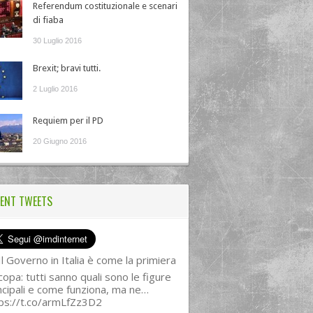
Referendum costituzionale e scenari
di fiaba
30 Luglio 2016
Brexit; bravi tutti.
2 Luglio 2016
Requiem per il PD
20 Giugno 2016
ENT TWEETS
l Governo in Italia è come la primiera
copa: tutti sanno quali sono le figure
ncipali e come funziona, ma ne…
ps://t.co/armLfZz3D2