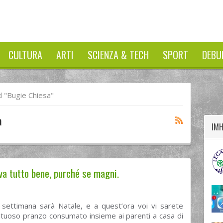
CULTURA
ARTI
SCIENZA & TECH
SPORT
DEBU
twitter
googleplus
facebook
 "bugie Chiesa"
a
IM
 va tutto bene, purché se magni.
settimana sarà Natale, e a quest’ora voi vi sarete
ntuoso pranzo consumato insieme ai parenti a casa di