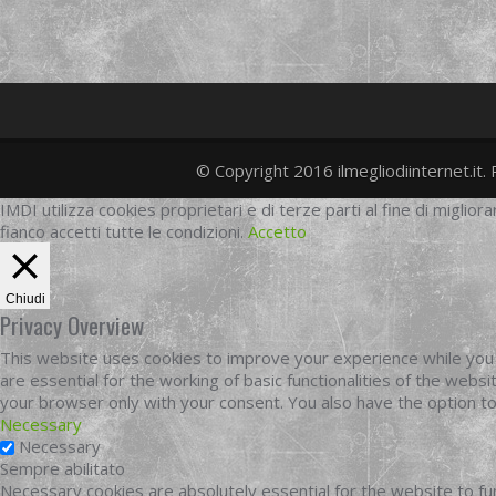
© Copyright 2016 ilmegliodiinternet.it. 
IMDI utilizza cookies proprietari e di terze parti al fine di migliora
fianco accetti tutte le condizioni.
Accetto
Chiudi
Privacy Overview
This website uses cookies to improve your experience while you 
are essential for the working of basic functionalities of the web
your browser only with your consent. You also have the option t
Necessary
Necessary
Sempre abilitato
Necessary cookies are absolutely essential for the website to fun