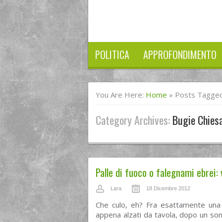
POLITICA
APPROFONDIMENTO
You Are Here:
Home
»
Posts Tagged
Category Archives:
Bugie Chies
Palle di fuoco o falegnami ebrei:
Lara
18 Dicembre 2012
Che culo, eh? Fra esattamente una 
appena alzati da tavola, dopo un so