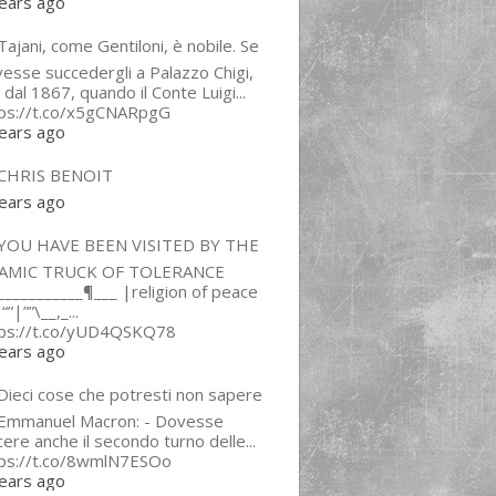
ears ago
ajani, come Gentiloni, è nobile. Se
esse succedergli a Palazzo Chigi,
 dal 1867, quando il Conte Luigi...
tps://t.co/x5gCNARpgG
ears ago
CHRIS BENOIT
ears ago
YOU HAVE BEEN VISITED BY THE
LAMIC TRUCK OF TOLERANCE
___________¶___ |religion of peace
“”|””\__,_...
tps://t.co/yUD4QSKQ78
ears ago
Dieci cose che potresti non sapere
 Emmanuel Macron: - Dovesse
cere anche il secondo turno delle...
tps://t.co/8wmlN7ESOo
ears ago