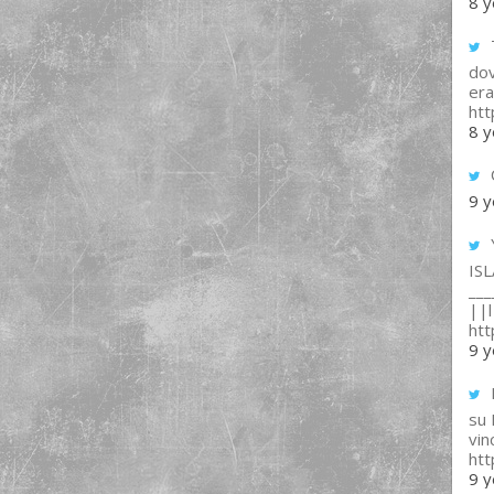
8 y
T
dov
era
ht
8 y
9 y
IS
___
||l 
ht
9 y
su
vin
ht
9 y