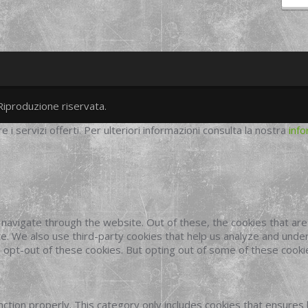
Riproduzione riservata.
twitter
googleplus
facebook
re i servizi offerti. Per ulteriori informazioni consulta la nostra
info
navigate through the website. Out of these, the cookies that ar
site. We also use third-party cookies that help us analyze and und
o opt-out of these cookies. But opting out of some of these cook
ction properly. This category only includes cookies that ensures 