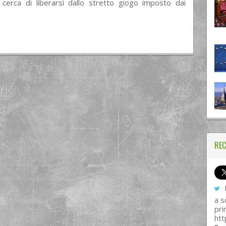
cerca di liberarsi dallo stretto giogo imposto dai
REC
I
a s
pri
htt