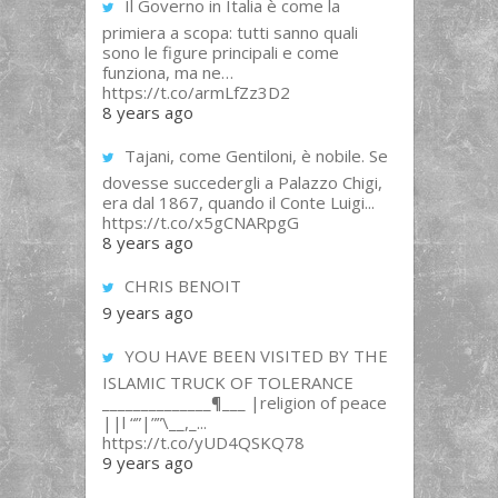
Il Governo in Italia è come la
primiera a scopa: tutti sanno quali
sono le figure principali e come
funziona, ma ne…
https://t.co/armLfZz3D2
8 years ago
Tajani, come Gentiloni, è nobile. Se
dovesse succedergli a Palazzo Chigi,
era dal 1867, quando il Conte Luigi...
https://t.co/x5gCNARpgG
8 years ago
CHRIS BENOIT
9 years ago
YOU HAVE BEEN VISITED BY THE
ISLAMIC TRUCK OF TOLERANCE
______________¶___ |religion of peace
||l “”|””\__,_...
https://t.co/yUD4QSKQ78
9 years ago