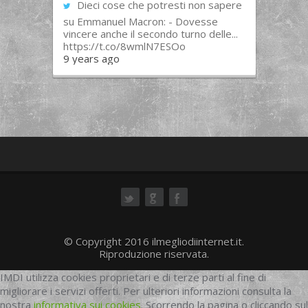
Dieci cose che potresti non sapere
su Emmanuel Macron: - Dovesse
vincere anche il secondo turno delle...
https://t.co/8wmlN7ESOo
9 years ago
ok
© Copyright 2016 ilmegliodiinternet.it.
Riproduzione riservata.
IMDI utilizza cookies proprietari e di terze parti al fine di
migliorare i servizi offerti. Per ulteriori informazioni consulta la
nostra
informativa sui cookies
. Scorrendo la pagina o cliccando sul