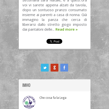
settimana sarà Natale, e a quest’ora
voi vi sarete appena alzati da tavola,
dopo un sontuoso pranzo consumato
insieme ai parenti a casa di nonna. Già
immagino la panza che cerca di
liberarsi dallo stretto giogo imposto
dai pantaloni delle...
Read more
»
ook
IMHO
Che cosa fa la Lega