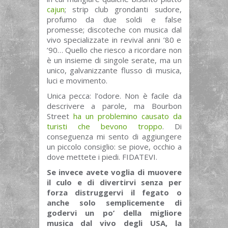
cajun
; strip club grondanti sudore,
profumo da due soldi e false
promesse; discoteche con musica dal
vivo specializzate in revival anni ’80 e
’90… Quello che riesco a ricordare non
è un insieme di singole serate, ma un
unico, galvanizzante flusso di musica,
luci e movimento.
Unica pecca: l’odore. Non è facile da
descrivere a parole, ma Bourbon
Street
ha un problemino causato da
turisti che bevono troppo
. Di
conseguenza mi sento di aggiungere
un piccolo consiglio: se piove, occhio a
dove mettete i piedi. FIDATEVI.
Se invece avete voglia di muovere
il culo e di divertirvi senza per
forza distruggervi il fegato o
anche solo semplicemente di
godervi un po’ della migliore
musica dal vivo degli USA, la