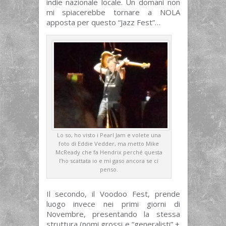
indie nazionale locale. Un domani non
mi spiacerebbe tornare a NOLA
apposta per questo “Jazz Fest”…
Lo so, ho visto i Pearl Jam e volete una
foto di Eddie Vedder, ma metto Mike
McReady che fa Hendrix perché questa
l’ho scattata io e mi gaso ancora se ci
penso.
Il secondo, il Voodoo Fest, prende
luogo invece nei primi giorni di
Novembre, presentando la stessa
struttura (nomi grossi e “generalisti” +