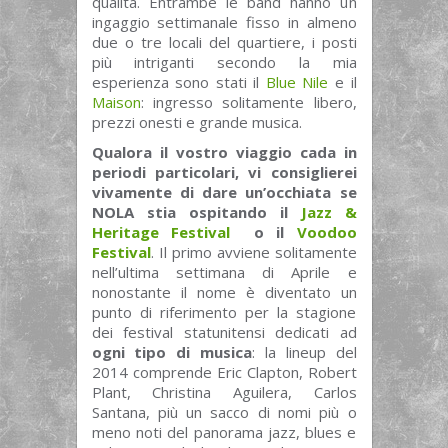
qualità. Entrambe le band hanno un
ingaggio settimanale fisso in almeno
due o tre locali del quartiere, i posti
più intriganti secondo la mia
esperienza sono stati il
Blue Nile
e il
Maison
: ingresso solitamente libero,
prezzi onesti e grande musica.
Qualora il vostro viaggio cada in
periodi particolari, vi consiglierei
vivamente di dare un’occhiata se
NOLA stia ospitando il
Jazz &
Heritage Festival
o il
Voodoo
Festival
. Il primo avviene solitamente
nell’ultima settimana di Aprile e
nonostante il nome è diventato un
punto di riferimento per la stagione
dei festival statunitensi dedicati ad
ogni tipo di musica
: la lineup del
2014 comprende Eric Clapton, Robert
Plant, Christina Aguilera, Carlos
Santana, più un sacco di nomi più o
meno noti del panorama jazz, blues e