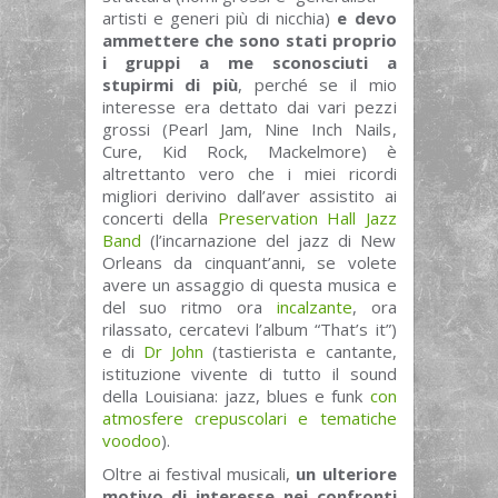
artisti e generi più di nicchia)
e devo
ammettere che sono stati proprio
i gruppi a me sconosciuti a
stupirmi di più
, perché se il mio
interesse era dettato dai vari pezzi
grossi (Pearl Jam, Nine Inch Nails,
Cure, Kid Rock, Mackelmore) è
altrettanto vero che i miei ricordi
migliori derivino dall’aver assistito ai
concerti della
Preservation Hall Jazz
Band
(l’incarnazione del jazz di New
Orleans da cinquant’anni, se volete
avere un assaggio di questa musica e
del suo ritmo ora
incalzante
, ora
rilassato, cercatevi l’album “That’s it”)
e di
Dr John
(tastierista e cantante,
istituzione vivente di tutto il sound
della Louisiana: jazz, blues e funk
con
atmosfere crepuscolari e tematiche
voodoo
).
Oltre ai festival musicali,
un ulteriore
motivo di interesse nei confronti