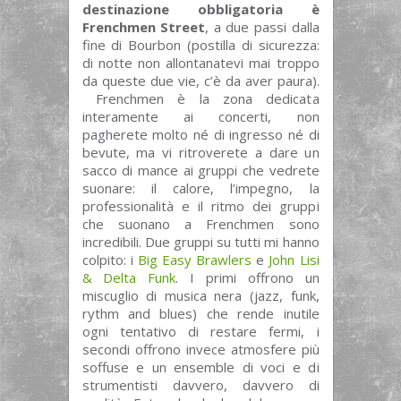
destinazione obbligatoria è
Frenchmen Street
, a due passi dalla
fine di Bourbon (postilla di sicurezza:
di notte non allontanatevi mai troppo
da queste due vie, c’è da aver paura).
Frenchmen è la zona dedicata
interamente ai concerti, non
pagherete molto né di ingresso né di
bevute, ma vi ritroverete a dare un
sacco di mance ai gruppi che vedrete
suonare: il calore, l’impegno, la
professionalità e il ritmo dei gruppi
che suonano a Frenchmen sono
incredibili. Due gruppi su tutti mi hanno
colpito: i
Big Easy Brawlers
e
John Lisi
& Delta Funk
. I primi offrono un
miscuglio di musica nera (jazz, funk,
rythm and blues) che rende inutile
ogni tentativo di restare fermi, i
secondi offrono invece atmosfere più
soffuse e un ensemble di voci e di
strumentisti davvero, davvero di