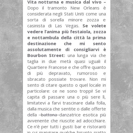
Vita notturna e musica dal vivo –
Dopo il tramonto
New Orleans è
considerata negli Stati Uniti come una
sorta di sorella minore zozza e
casinista di Las Vegas.
Se volete
vedere l’anima più festaiola, zozza
e nottambula della città la prima
destinazione che mi sento
assolutamente di consigliarvi è
Bourbon Street:
una lunga via che
taglia in due metà quasi uguali il
Quartiere Francese e che offre quanto
di più depravato, rumoroso e
sbracato possiate trovare. Non mi
sento di citare questo o quel locale in
particolare: ce ne sono troppi! Se vi
capita di passare una o più sere lì,
limitatevi a farvi trascinare dalla folla,
dalla musica che sentite o dalle offerte
della
battona
danzatrice esotica più
avvenente che riuscite ad adocchiare.
Ce n’è per tutti i gusti: bar e ristoranti
in cui mangiare qualche bisunto piatto