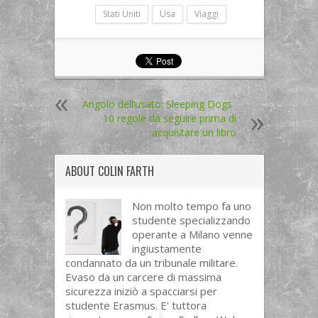
Stati Uniti
Usa
Viaggi
Angolo dell’usato: Sleeping Dogs
10 regole da seguire prima di
acquistare un libro
ABOUT
COLIN FARTH
Non molto tempo fa uno
studente specializzando
operante a Milano venne
ingiustamente
condannato da un tribunale militare.
Evaso da un carcere di massima
sicurezza iniziò a spacciarsi per
studente Erasmus. E' tuttora