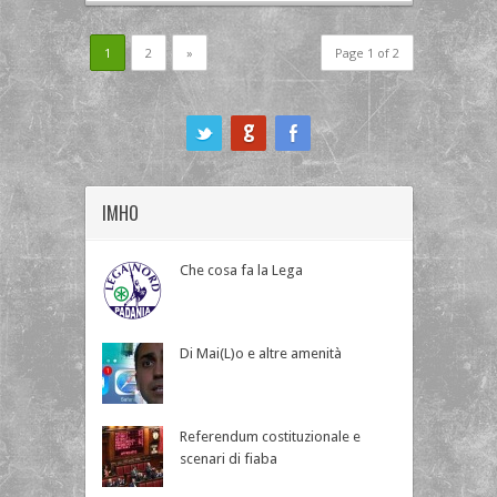
1
2
»
Page 1 of 2
ook
IMHO
Che cosa fa la Lega
Di Mai(L)o e altre amenità
Referendum costituzionale e
scenari di fiaba