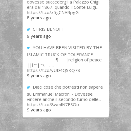
dovesse succedergli a Palazzo Chigi,
era dal 1867, quando il Conte Luigi...
https://t.co/x5gCNARpgG
8 years ago
CHRIS BENOIT
9 years ago
YOU HAVE BEEN VISITED BY THE
ISLAMIC TRUCK OF TOLERANCE
______________¶___ |religion of peace
||l “”|””\__,_...
https://t.co/yUD4QSKQ78
9 years ago
Dieci cose che potresti non sapere
su Emmanuel Macron: - Dovesse
vincere anche il secondo turno delle...
https://t.co/8wmlN7ESOo
9 years ago