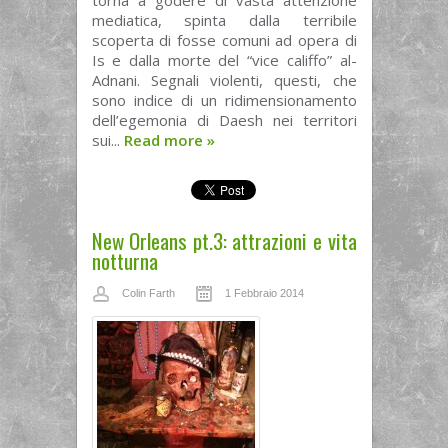
torna a godere di vasta attenzione
mediatica, spinta dalla terribile
scoperta di fosse comuni ad opera di
Is e dalla morte del “vice califfo” al-
Adnani. Segnali violenti, questi, che
sono indice di un ridimensionamento
dell’egemonia di Daesh nei territori
sui...
Read more
»
New Orleans pt.3: attrazioni e vita
notturna
Colin Farth
1 Febbraio 2014