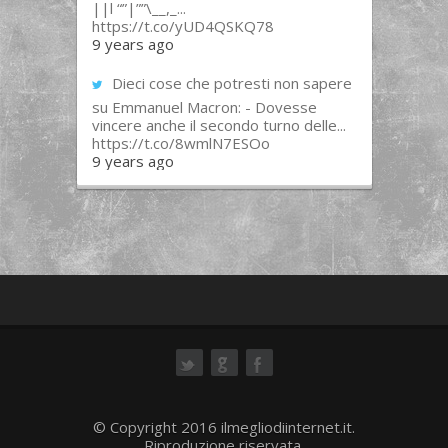
||l “”|””\__,_...
https://t.co/yUD4QSKQ78
9 years ago
Dieci cose che potresti non sapere
su Emmanuel Macron: - Dovesse
vincere anche il secondo turno delle...
https://t.co/8wmlN7ESOo
9 years ago
ok
© Copyright 2016 ilmegliodiinternet.it.
Riproduzione riservata.