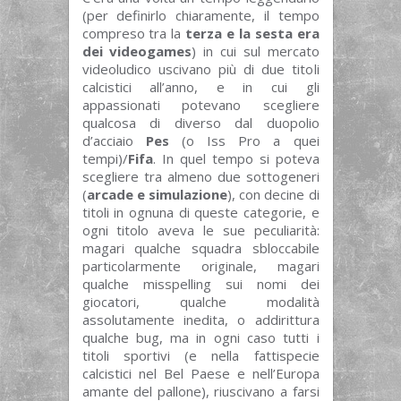
(per definirlo chiaramente, il tempo
compreso tra la
terza e la sesta era
dei videogames
) in cui sul mercato
videoludico uscivano più di due titoli
calcistici all’anno, e in cui gli
appassionati potevano scegliere
qualcosa di diverso dal duopolio
d’acciaio
Pes
(o Iss Pro a quei
tempi)/
Fifa
. In quel tempo si poteva
scegliere tra almeno due sottogeneri
(
arcade e simulazione
), con decine di
titoli in ognuna di queste categorie, e
ogni titolo aveva le sue peculiarità:
magari qualche squadra sbloccabile
particolarmente originale, magari
qualche misspelling sui nomi dei
giocatori, qualche modalità
assolutamente inedita, o addirittura
qualche bug, ma in ogni caso tutti i
titoli sportivi (e nella fattispecie
calcistici nel Bel Paese e nell’Europa
amante del pallone), riuscivano a farsi