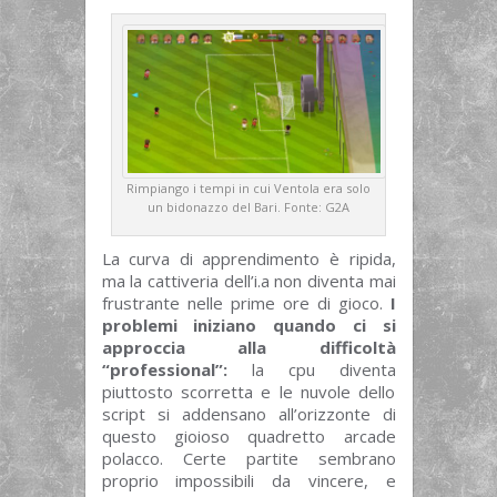
Rimpiango i tempi in cui Ventola era solo
un bidonazzo del Bari. Fonte: G2A
La curva di apprendimento è ripida,
ma la cattiveria dell’i.a non diventa mai
frustrante nelle prime ore di gioco.
I
problemi iniziano quando ci si
approccia alla difficoltà
“professional”:
la cpu diventa
piuttosto scorretta e le nuvole dello
script si addensano all’orizzonte di
questo gioioso quadretto arcade
polacco. Certe partite sembrano
proprio impossibili da vincere, e