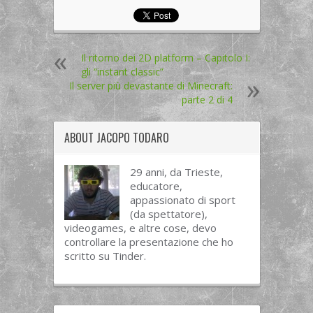
Il ritorno dei 2D platform – Capitolo I:
gli “instant classic”
Il server più devastante di Minecraft:
parte 2 di 4
ABOUT
JACOPO TODARO
29 anni, da Trieste,
educatore,
appassionato di sport
(da spettatore),
videogames, e altre cose, devo
controllare la presentazione che ho
scritto su Tinder.