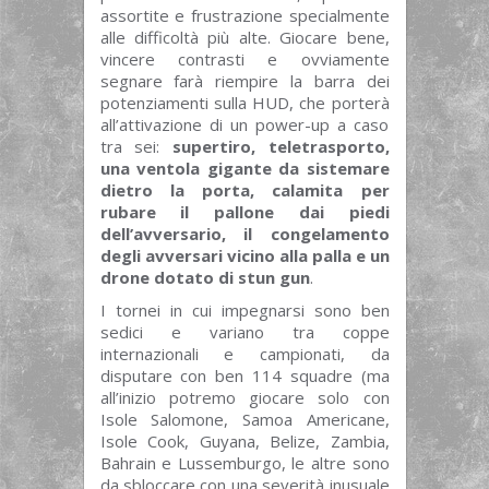
assortite e frustrazione specialmente
alle difficoltà più alte. Giocare bene,
vincere contrasti e ovviamente
segnare farà riempire la barra dei
potenziamenti sulla HUD, che porterà
all’attivazione di un power-up a caso
tra sei:
supertiro, teletrasporto,
una ventola gigante da sistemare
dietro la porta, calamita per
rubare il pallone dai piedi
dell’avversario, il congelamento
degli avversari vicino alla palla e un
drone dotato di stun gun
.
I tornei in cui impegnarsi sono ben
sedici e variano tra coppe
internazionali e campionati, da
disputare con ben 114 squadre (ma
all’inizio potremo giocare solo con
Isole Salomone, Samoa Americane,
Isole Cook, Guyana, Belize, Zambia,
Bahrain e Lussemburgo, le altre sono
da sbloccare con una severità inusuale