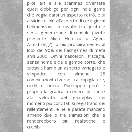
pixel art e alle scanlines diventate
quasi d’obbligo per ogni indie game
che voglia darsi un aspetto retrò, e si
avvicina di più all’aspetto di certi giochi
bidimensionali a cavallo tra quinta e
sesta generazione di console (avete
presente Alien Hominid o Agent
Armstrong?), o più prosaicamente, al
look del 90% dei flashgames di metà
anni 2000. Omini mascelloni, tracagni,
senza nome e dalle gambe corte, che
tuttavia hanno un aspetto variegato e
simpatico, con almeno 25
combinazioni diverse tra capigliature,
occhi e bocca. Purtroppo però è
proprio la grafica a cedere di fronte
alla velocità del gameplay: nei
momenti più concitati si registrano dei
rallentamenti, e nelle parate mancano
almeno due o tre animazioni che le
renderebbero più realistiche e
credibili.