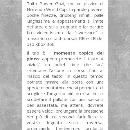
Taito Power Goal, con un pizzico di
Nintendo World Cup. In parole povere:
poche finezze, dribbling infiniti, palle
lunghissime e appostamenti al limite
dell’area o sulla trequarti e far partire
tiro violentissimo da “swervare” al
massimo coi tasti dorsali RB e LB del
pad Xbox 360.
Il tiro è il
momento topico del
gioco
: appena premerete il tasto X
inizierà un bullet time che farà
rallentare l’azione in corso fino al
rilascio del tasto. In questo tempo
potrete mirare alla porta con una
specie di puntatore che vi permette di
scegliere l’angolino più preciso in cui
scodellare il pallone con una sassata
ben assestata, ma attenti, dovrete
essere veloci: prolungare la pressione
per più di tre secondi farà finire la
vostra legnata sulla traversa,
provocando bestemmie, profanità