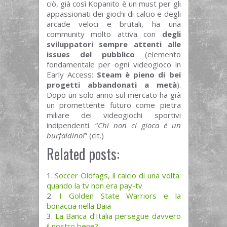
ciò, già così Kopanito è un must per gli
appassionati dei giochi di calcio e degli
arcade veloci e brutali, ha una
community molto attiva con
degli
sviluppatori sempre attenti alle
issues del pubblico
(elemento
fondamentale per ogni videogioco in
Early Access:
Steam è pieno di bei
progetti abbandonati a metà
).
Dopo un solo anno sul mercato ha già
un promettente futuro come pietra
miliare dei videogiochi sportivi
indipendenti. “
Chi non ci gioca è un
burfaldino!
” (cit.)
Related posts:
Soccer Oldfags, il calcio di una volta:
quando la tv non era pay-tv
I Golden State Warriors e la
bonaccia nella Baia
La Banca d’Italia persegue davvero
il nostro bene?