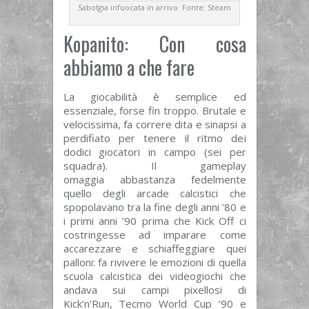
Sabolgia infuocata in arrivo. Fonte: Steam
Kopanito: Con cosa
abbiamo a che fare
La giocabilità è semplice ed
essenziale, forse fin troppo. Brutale e
velocissima, fa correre dita e sinapsi a
perdifiato per tenere il ritmo dei
dodici giocatori in campo (sei per
squadra). Il gameplay
omaggia abbastanza fedelmente
quello degli arcade calcistici che
spopolavano tra la fine degli anni ’80 e
i primi anni ’90 prima che Kick Off ci
costringesse ad imparare come
accarezzare e schiaffeggiare quei
palloni: fa rivivere le emozioni di quella
scuola calcistica dei videogiochi che
andava sui campi pixellosi di
Kick’n’Run, Tecmo World Cup ’90 e