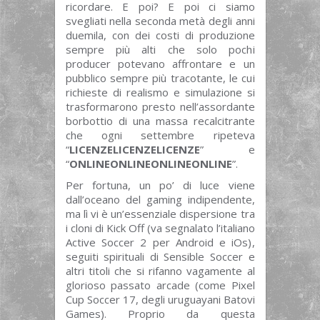
ricordare. E poi? E poi ci siamo
svegliati nella seconda metà degli anni
duemila, con dei costi di produzione
sempre più alti che solo pochi
producer potevano affrontare e un
pubblico sempre più tracotante, le cui
richieste di realismo e simulazione si
trasformarono presto nell’assordante
borbottio di una massa recalcitrante
che ogni settembre ripeteva
“
LICENZELICENZELICENZE
” e
“
ONLINEONLINEONLINEONLINE
”.
Per fortuna, un po’ di luce viene
dall’oceano del gaming indipendente,
ma lì vi è un’essenziale dispersione tra
i cloni di Kick Off (va segnalato l’italiano
Active Soccer 2 per Android e iOs),
seguiti spirituali di Sensible Soccer e
altri titoli che si rifanno vagamente al
glorioso passato arcade (come Pixel
Cup Soccer 17, degli uruguayani Batovi
Games). Proprio da questa