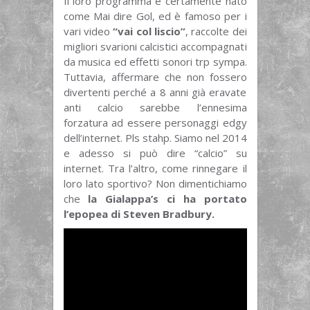
Il loro programma è certamente nato
come Mai dire Gol, ed è famoso per i
vari video
“vai col liscio”
, raccolte dei
migliori svarioni calcistici accompagnati
da musica ed effetti sonori trp sympa.
Tuttavia, affermare che non fossero
divertenti perché a 8 anni già eravate
anti calcio sarebbe l’ennesima
forzatura ad essere personaggi edgy
dell’internet. Pls stahp. Siamo nel 2014
e adesso si può dire “calcio” su
internet. Tra l’altro, come rinnegare il
loro lato sportivo? Non dimentichiamo
che
la Gialappa’s ci ha portato
l’epopea di Steven Bradbury.