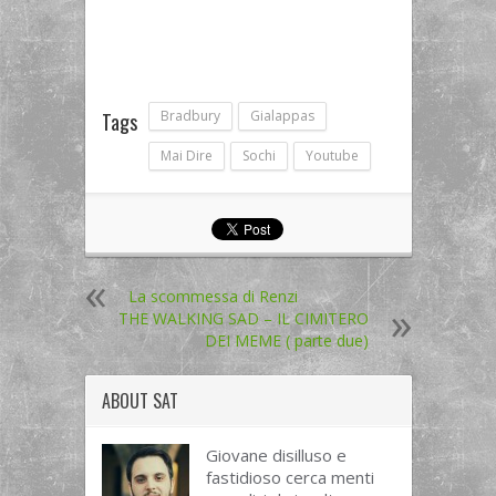
Bradbury
Gialappas
Tags
Mai Dire
Sochi
Youtube
La scommessa di Renzi
THE WALKING SAD – IL CIMITERO
DEI MEME ( parte due)
ABOUT
SAT
Giovane disilluso e
fastidioso cerca menti