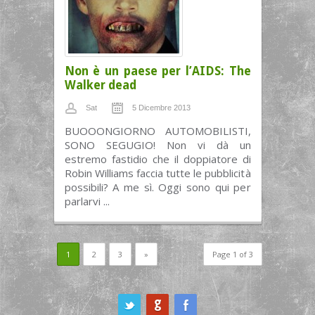
Non è un paese per l’AIDS: The
Walker dead
Sat
5 Dicembre 2013
BUOOONGIORNO AUTOMOBILISTI,
SONO SEGUGIO! Non vi dà un
estremo fastidio che il doppiatore di
Robin Williams faccia tutte le pubblicità
possibili? A me sì. Oggi sono qui per
parlarvi ...
1
2
3
»
Page 1 of 3
ook