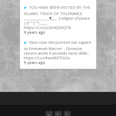
YOU HAVE BEEN VISITED BY THE
ISLAMIC TRUCK OF TOLERANCE
______________¶___ |religion of peace
||l “”|””\__,_...
https://t.co/yUD4QSKQ78
9 years ago
Dieci cose che potresti non sapere
su Emmanuel Macron: - Dovesse
vincere anche il secondo turno delle...
https://t.co/8wmlN7ESOo
9 years ago