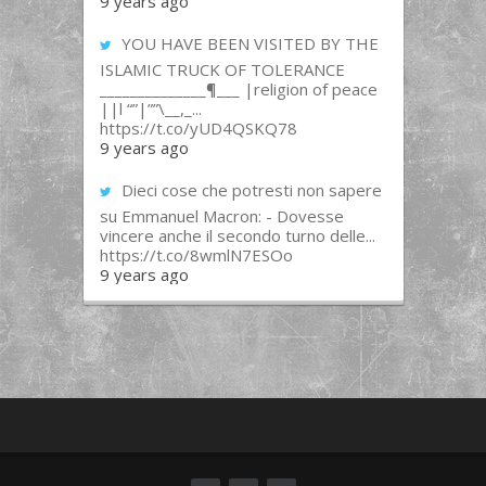
9 years ago
YOU HAVE BEEN VISITED BY THE
ISLAMIC TRUCK OF TOLERANCE
______________¶___ |religion of peace
||l “”|””\__,_...
https://t.co/yUD4QSKQ78
9 years ago
Dieci cose che potresti non sapere
su Emmanuel Macron: - Dovesse
vincere anche il secondo turno delle...
https://t.co/8wmlN7ESOo
9 years ago