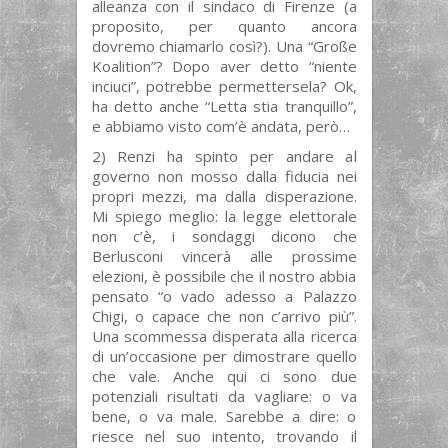
alleanza con il sindaco di Firenze (a
proposito, per quanto ancora
dovremo chiamarlo così?). Una “Große
Koalition”? Dopo aver detto “niente
inciuci”, potrebbe permettersela? Ok,
ha detto anche “Letta stia tranquillo”,
e abbiamo visto com’è andata, però…
2) Renzi ha spinto per andare al
governo non mosso dalla fiducia nei
propri mezzi, ma dalla disperazione.
Mi spiego meglio: la legge elettorale
non c’è, i sondaggi dicono che
Berlusconi vincerà alle prossime
elezioni, è possibile che il nostro abbia
pensato “o vado adesso a Palazzo
Chigi, o capace che non c’arrivo più”.
Una scommessa disperata alla ricerca
di un’occasione per dimostrare quello
che vale. Anche qui ci sono due
potenziali risultati da vagliare: o va
bene, o va male. Sarebbe a dire: o
riesce nel suo intento, trovando il