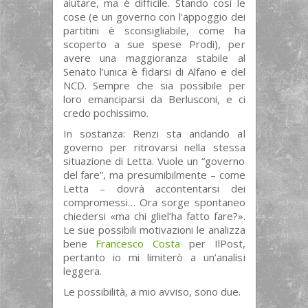
aiutare, ma è difficile. Stando così le
cose (e un governo con l’appoggio dei
partitini è sconsigliabile, come ha
scoperto a sue spese Prodi), per
avere una maggioranza stabile al
Senato l’unica è fidarsi di Alfano e del
NCD. Sempre che sia possibile per
loro emanciparsi da Berlusconi, e ci
credo pochissimo.
In sostanza: Renzi sta andando al
governo per ritrovarsi nella stessa
situazione di Letta. Vuole un “governo
del fare”, ma presumibilmente – come
Letta – dovrà accontentarsi dei
compromessi… Ora sorge spontaneo
chiedersi «ma chi gliel’ha fatto fare?».
Le sue possibili motivazioni le analizza
bene
Francesco Costa
per IlPost,
pertanto io mi limiterò a un’analisi
leggera.
Le possibilità, a mio avviso, sono due.