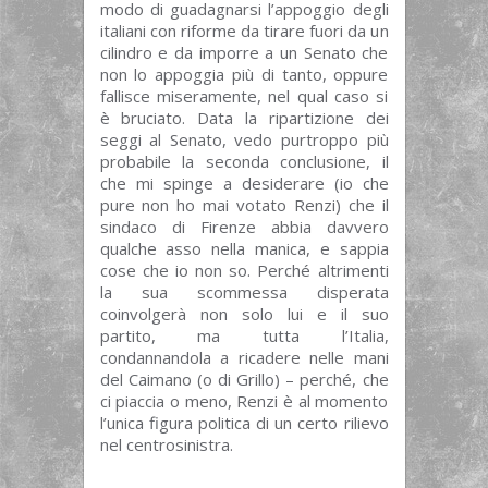
modo di guadagnarsi l’appoggio degli
italiani con riforme da tirare fuori da un
cilindro e da imporre a un Senato che
non lo appoggia più di tanto, oppure
fallisce miseramente, nel qual caso si
è bruciato. Data la ripartizione dei
seggi al Senato, vedo purtroppo più
probabile la seconda conclusione, il
che mi spinge a desiderare (io che
pure non ho mai votato Renzi) che il
sindaco di Firenze abbia davvero
qualche asso nella manica, e sappia
cose che io non so. Perché altrimenti
la sua scommessa disperata
coinvolgerà non solo lui e il suo
partito, ma tutta l’Italia,
condannandola a ricadere nelle mani
del Caimano (o di Grillo) – perché, che
ci piaccia o meno, Renzi è al momento
l’unica figura politica di un certo rilievo
nel centrosinistra.