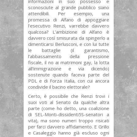
informazioni in suo possesso e
sconosciute al grande pubblico siano
attendibili. Per esempio, una
promessa di Alfano di appoggiare
l’esecutivo Renzi, varrebbe davvero
qualcosa? L’ambizione di Alfano è
davvero così smisurata da spingerlo a
dimenticarsi Berlusconi, e con lui tutte
le battaglie (il garantismo,
l’abbassamento della pressione
fiscale, il no ai matrimoni gay, la lotta
all’immigrazione e via dicendo)
sostenute quando faceva parte del
PDL e di Forza Italia, con cui ancora
condivide il bacino elettorale?
Certo, è possibile che Renzi trovi i
suoi voti al Senato da qualche altra
parte (come ho detto, una coalizione
di SEL-Monti-dissidenti5S-senatori a
vita), ma sono numeri troppo risicati
per farci davvero affidamento. E Grillo
e Casaleggio hanno già escluso ogni