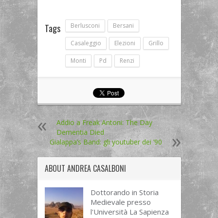
Berlusconi
Bersani
Tags
Casaleggio
Elezioni
Grillo
Monti
Pd
Renzi
Addio a Freak Antoni: The Day
Dementia Died
Gialappa’s Band: gli youtuber dei ’90
ABOUT
ANDREA CASALBONI
Dottorando in Storia
Medievale presso
l'Università La Sapienza