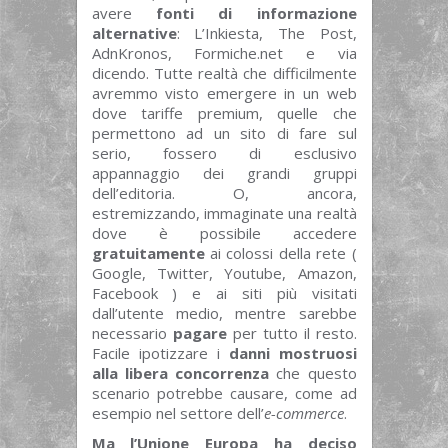
avere
fonti di informazione
alternative
: L’Inkiesta, The Post,
AdnKronos, Formiche.net e via
dicendo. Tutte realtà che difficilmente
avremmo visto emergere in un web
dove tariffe premium, quelle che
permettono ad un sito di fare sul
serio, fossero di esclusivo
appannaggio dei grandi gruppi
dell’editoria. O, ancora,
estremizzando, immaginate una realtà
dove è possibile accedere
gratuitamente
ai colossi della rete (
Google, Twitter, Youtube, Amazon,
Facebook ) e ai siti più visitati
dall’utente medio, mentre sarebbe
necessario
pagare
per tutto il resto.
Facile ipotizzare i
danni mostruosi
alla libera concorrenza
che questo
scenario potrebbe causare, come ad
esempio nel settore dell’
e-commerce
.
Ma l’Unione Europa ha deciso