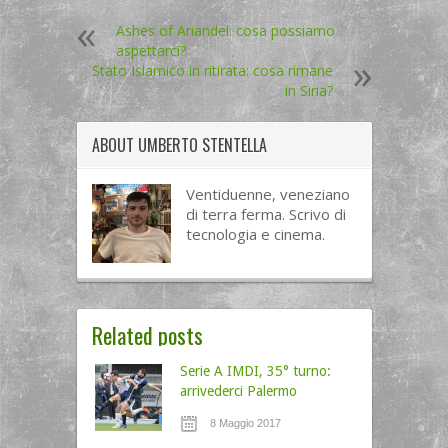
Ashes of Ariandel: cosa possiamo
aspettarci?
Stato Islamico in ritirata: cosa rimane
in Siria?
ABOUT
UMBERTO STENTELLA
Ventiduenne, veneziano
di terra ferma. Scrivo di
tecnologia e cinema.
Related posts
Serie A IMDI, 35° turno:
arrivederci Palermo
8 Maggio 2017