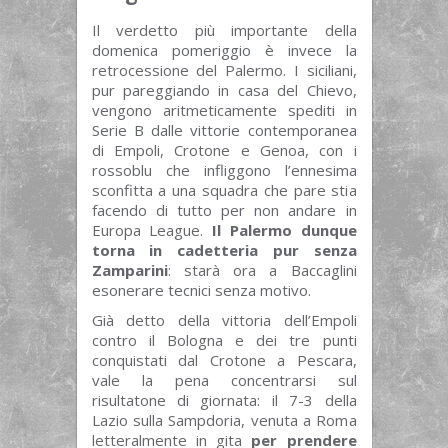
Il verdetto più importante della
domenica pomeriggio è invece la
retrocessione del Palermo. I siciliani,
pur pareggiando in casa del Chievo,
vengono aritmeticamente spediti in
Serie B dalle vittorie contemporanea
di Empoli, Crotone e Genoa, con i
rossoblu che infliggono l’ennesima
sconfitta a una squadra che pare stia
facendo di tutto per non andare in
Europa League.
Il Palermo dunque
torna in cadetteria pur senza
Zamparini
: starà ora a Baccaglini
esonerare tecnici senza motivo.
Già detto della vittoria dell’Empoli
contro il Bologna e dei tre punti
conquistati dal Crotone a Pescara,
vale la pena concentrarsi sul
risultatone di giornata: il 7-3 della
Lazio sulla Sampdoria, venuta a Roma
letteralmente in gita
per prendere