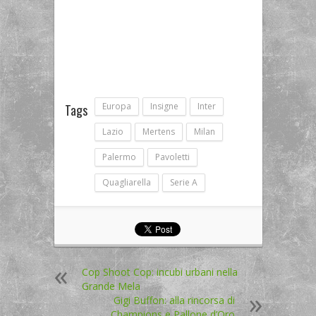
Europa
Insigne
Inter
Tags
Lazio
Mertens
Milan
Palermo
Pavoletti
Quagliarella
Serie A
Cop Shoot Cop: incubi urbani nella
Grande Mela
Gigi Buffon: alla rincorsa di
Champions e Pallone d’Oro