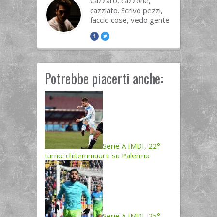
Cazzaro, cazzone,
cazziato. Scrivo pezzi,
faccio cose, vedo gente.
Potrebbe piacerti anche:
Serie A IMDI, 22°
turno: chitemmuorti su Palermo
Serie A IMDI, 25°