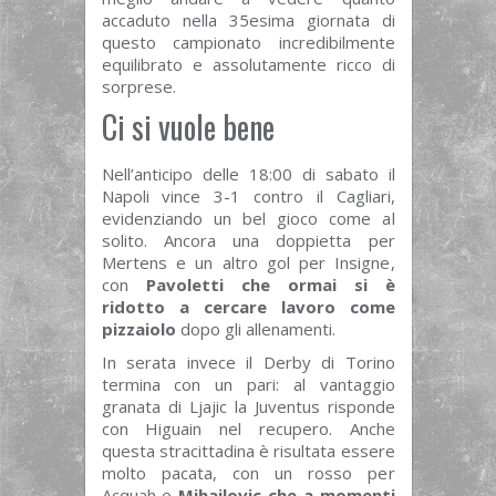
accaduto nella 35esima giornata di
questo campionato incredibilmente
equilibrato e assolutamente ricco di
sorprese.
Ci si vuole bene
Nell’anticipo delle 18:00 di sabato il
Napoli vince 3-1 contro il Cagliari,
evidenziando un bel gioco come al
solito. Ancora una doppietta per
Mertens e un altro gol per Insigne,
con
Pavoletti che ormai si è
ridotto a cercare lavoro come
pizzaiolo
dopo gli allenamenti.
In serata invece il Derby di Torino
termina con un pari: al vantaggio
granata di Ljajic la Juventus risponde
con Higuain nel recupero. Anche
questa stracittadina è risultata essere
molto pacata, con un rosso per
Acquah e
Mihajlovic che a momenti