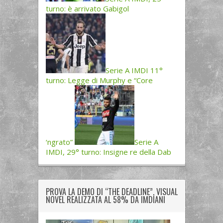
turno: è arrivato Gabigol
Serie A IMDI 11°
turno: Legge di Murphy e “Core
‘ngrato”
Serie A
IMDI, 29° turno: Insigne re della Dab
PROVA LA DEMO DI “THE DEADLINE”, VISUAL
NOVEL REALIZZATA AL 58% DA IMDIANI