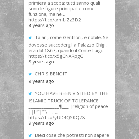
primiera a scopa: tutti sanno quali
sono le figure principali e come
funziona, ma ne…
https://t.co/armLfZz3D2
8 years ago
Tajani, come Gentiloni, è nobile. Se
dovesse succedergli a Palazzo Chigi,
era dal 1867, quando il Conte Luigi...
https://t.co/x5gCNARpgG
8 years ago
CHRIS BENOIT
9 years ago
YOU HAVE BEEN VISITED BY THE
ISLAMIC TRUCK OF TOLERANCE
______________¶___ |religion of peace
||l “”|””\__,_...
https://t.co/yUD4QSKQ78
9 years ago
Dieci cose che potresti non sapere