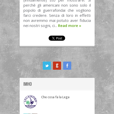
(infidamente) sto per mostrarvi. Sì
perchè gli americani non sono solo il
popolo di guerrafondai che vogliono
farci credere. Senza di loro in effetti
non avremmo mai potuto aver fiducia
nei nostri sogni, ci...
Read more
»
ook
IMHO
Che cosa fa la Lega