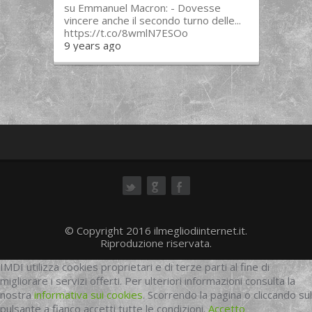
su Emmanuel Macron: - Dovesse
vincere anche il secondo turno delle...
https://t.co/8wmlN7ESOo
9 years ago
ok
© Copyright 2016 ilmegliodiinternet.it.
Riproduzione riservata.
IMDI utilizza cookies proprietari e di terze parti al fine di
migliorare i servizi offerti. Per ulteriori informazioni consulta la
nostra
informativa sui cookies
. Scorrendo la pagina o cliccando sul
pulsante a fianco accetti tutte le condizioni.
Accetto