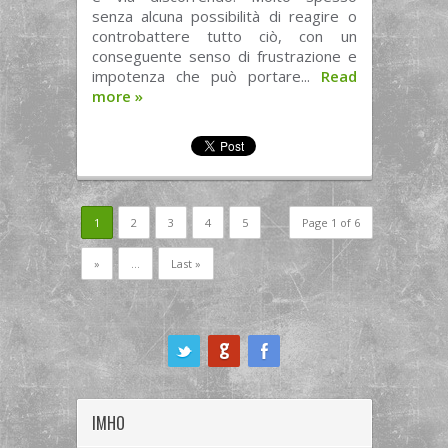
senza alcuna possibilità di reagire o
controbattere tutto ciò, con un
conseguente senso di frustrazione e
impotenza che può portare...
Read
more
»
1
2
3
4
5
Page 1 of 6
»
...
Last »
ook
IMHO