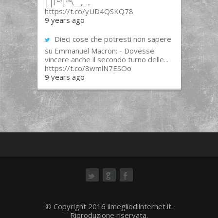
||l “”|””\__,_...
https://t.co/yUD4QSKQ78
9 years ago
Dieci cose che potresti non sapere
su Emmanuel Macron: - Dovesse
vincere anche il secondo turno delle...
https://t.co/8wmlN7ESOo
9 years ago
ok
© Copyright 2016 ilmegliodiinternet.it.
Riproduzione riservata.