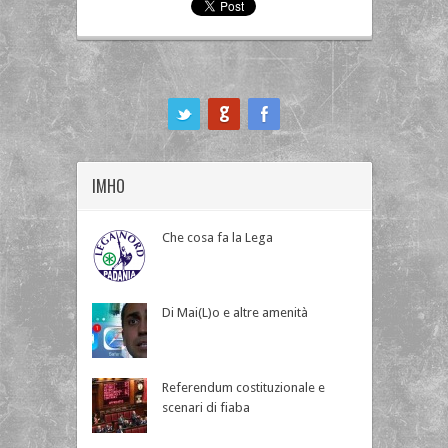
ook
IMHO
Che cosa fa la Lega
Di Mai(L)o e altre amenità
Referendum costituzionale e
scenari di fiaba