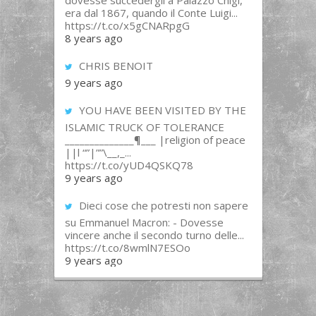
dovesse succedergli a Palazzo Chigi,
era dal 1867, quando il Conte Luigi...
https://t.co/x5gCNARpgG
8 years ago
CHRIS BENOIT
9 years ago
YOU HAVE BEEN VISITED BY THE
ISLAMIC TRUCK OF TOLERANCE
______________¶___ |religion of peace
||l “”|””\__,_...
https://t.co/yUD4QSKQ78
9 years ago
Dieci cose che potresti non sapere
su Emmanuel Macron: - Dovesse
vincere anche il secondo turno delle...
https://t.co/8wmlN7ESOo
9 years ago