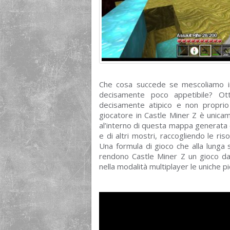
Che cosa succede se mescoliamo in
decisamente poco appetibile? O
decisamente atipico e non proprio 
giocatore in Castle Miner Z è unica
al’interno di questa mappa generata 
e di altri mostri, raccogliendo le r
Una formula di gioco che alla lunga
rendono Castle Miner Z un gioco da 
nella modalità multiplayer le uniche p