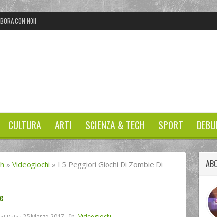
BORA CON NOI!
CULTURA
ARTI
SCIENZA & TECH
SPORT
DEBU
ABO
ch
»
Videogiochi
»
I 5 Peggiori Giochi Di Zombie Di
re
25 Marzo 2017
In
Videogiochi
ed Date :