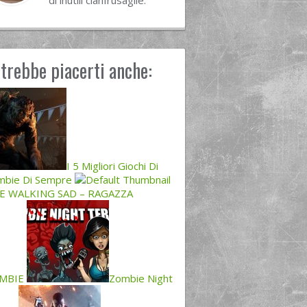
di inutili cianfrusaglie.
trebbe piacerti anche:
I 5 Migliori Giochi Di
mbie Di Sempre
E WALKING SAD – RAGAZZA
MBIE
Zombie Night