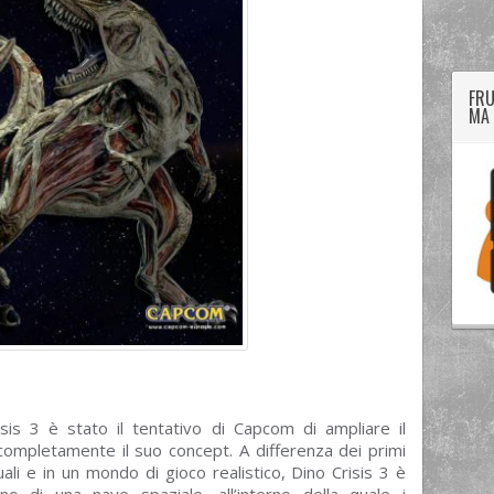
twitter
googleplus
facebook
FRU
MA 
sis 3 è stato il tentativo di Capcom di ampliare il
completamente il suo concept. A differenza dei primi
uali e in un mondo di gioco realistico, Dino Crisis 3 è
rno di una nave spaziale, all’interno della quale i