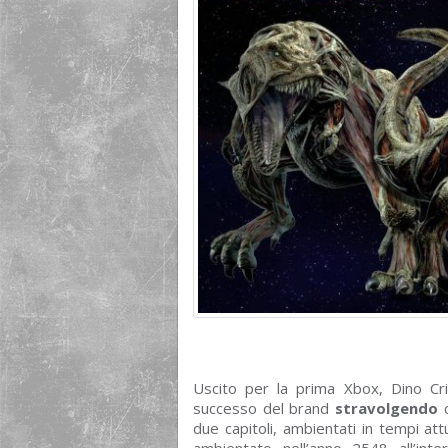
Uscito per la prima Xbox, Dino Cri
successo del brand
stravolgendo
due capitoli, ambientati in tempi att
ambientato nell’anno 2548 all’inte