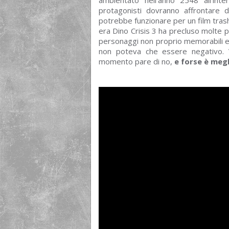
protagonisti dovranno affrontare 
potrebbe funzionare per un film tras
era Dino Crisis 3 ha precluso molte p
personaggi non proprio memorabili e 
non poteva che essere negativo. 
momento pare di no,
e forse è megl