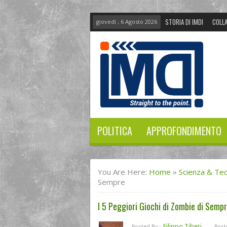
STORIA DI IMDI
COLLA
giovedì , 6 Agosto 2026
POLITICA
APPROFONDIMENTO
You Are Here:
Home
»
Scienza & Te
Sempre
I 5 Peggiori Giochi di Zombie di Semp
Filippo Tiberi
Posted By :
Post