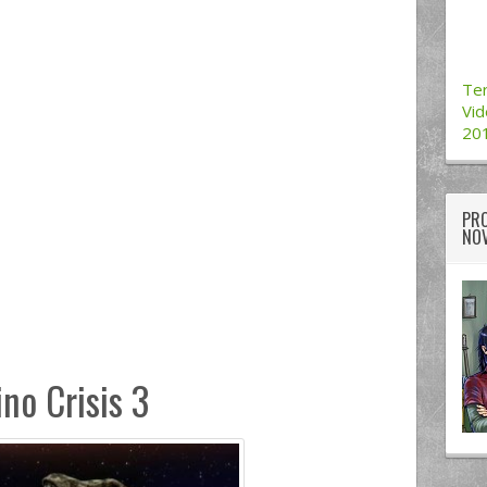
Ter
Vid
20
PRO
NOV
ino Crisis 3