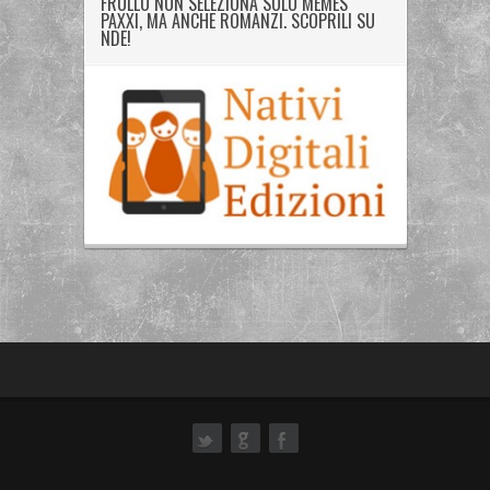
FRULLO NON SELEZIONA SOLO MEMES
PAXXI, MA ANCHE ROMANZI. SCOPRILI SU
NDE!
ok