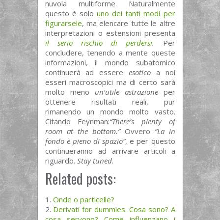
nuvola multiforme. Naturalmente
questo è solo
uno dei tanti modi per
figurarsele
, ma elencare tutte le altre
interpretazioni o estensioni presenta
il serio rischio di perdersi
.
Per
concludere, tenendo a mente queste
informazioni, il mondo subatomico
continuerà ad essere
esotico
a noi
esseri macroscopici ma di certo sarà
molto meno
un’utile astrazione
per
ottenere risultati reali, pur
rimanendo un mondo molto vasto.
Citando Feynman:
“There’s plenty of
room at the bottom.”
Ovvero
“La in
fondo è pieno di spazio”
, e per questo
continueranno ad arrivare articoli a
riguardo.
Stay tuned
.
Related posts:
Onde o particelle?
Derivati for dummies. Cosa sono? A
cosa servono? Come influenzano i