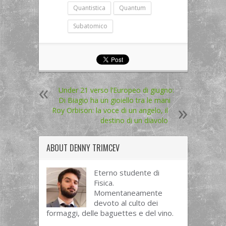
Quantistica
Quantum
Subatomico
Under 21 verso l’Europeo di giugno:
Di Biagio ha un gioiello tra le mani
Roy Orbison: la voce di un angelo, il
destino di un diavolo
ABOUT
DENNY TRIMCEV
Eterno studente di
Fisica.
Momentaneamente
devoto al culto dei
formaggi, delle baguettes e del vino.