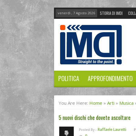
STORIA DI IMDI
COLL
venerdì , 7 Agosto 2026
POLITICA
APPROFONDIMENTO
You Are Here:
Home
»
Arti
»
Musica
5 nuovi dischi che dovete ascoltare
Raffaele Lauretti
Posted By :
P
0