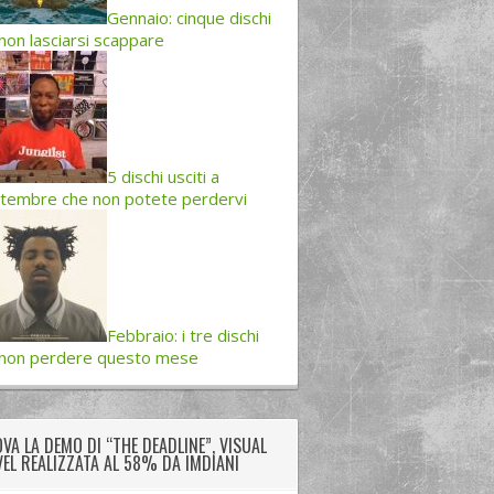
Gennaio: cinque dischi
non lasciarsi scappare
5 dischi usciti a
tembre che non potete perdervi
Febbraio: i tre dischi
 non perdere questo mese
VA LA DEMO DI “THE DEADLINE”, VISUAL
EL REALIZZATA AL 58% DA IMDIANI