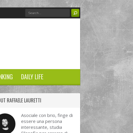
NKING
DAILY LIFE
UT RAFFAELE LAURETTI
Asociale con brio, finge di
essere una persona
interessante, studia