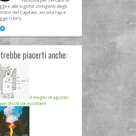
Filosofia per cercare di
ggire alle logiche stringenti degli
oritmi del Capitale, ascolta rap e
ugge l'INPS.
trebbe piacerti anche:
Il meglio di agosto:
que dischi da ascoltare