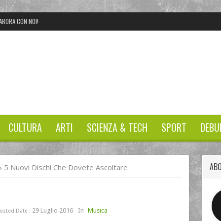
ABORA CON NOI!
CULTURA
ARTI
SCIENZA & TECH
SPORT
DEBU
ABO
»
5 Nuovi Dischi Che Dovete Ascoltare
29 Luglio 2016
In
Musica
osted Date :