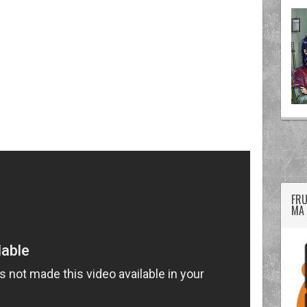
twitter
googleplus
facebook
FRU
MA 