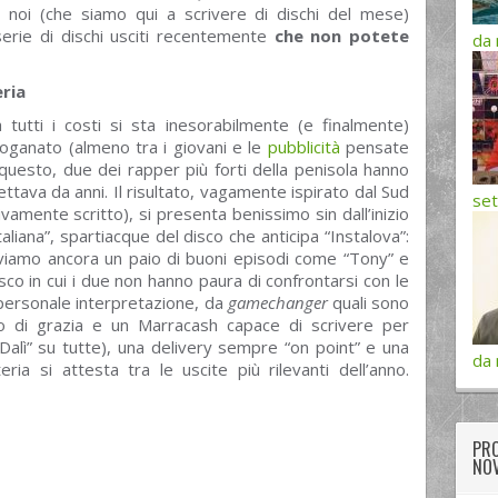
, noi (che siamo qui a scrivere di dischi del mese)
serie di dischi usciti recentemente
che non potete
da 
ria
tutti i costi si sta inesorabilmente (e finalmente)
sdoganato (almeno tra i giovani e le
pubblicità
pensate
o questo, due dei rapper più forti della penisola hanno
pettava da anni. Il risultato, vagamente ispirato dal Sud
set
vamente scritto), si presenta benissimo sin dall’inizio
taliana”, spartiacque del disco che anticipa “Instalova”:
roviamo ancora un paio di buoni episodi come “Tony” e
sco in cui i due non hanno paura di confrontarsi con le
a personale interpretazione, da
gamechanger
quali sono
o di grazia e un Marracash capace di scrivere per
 Dalì” su tutte), una delivery sempre “on point” e una
da
eria si attesta tra le uscite più rilevanti dell’anno.
PRO
NOV