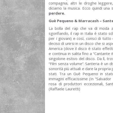
compagnia, altri le droghe leggere
diciamo la musica. Ecco quindi una 
perdere.
Guè Pequeno & Marracash – Sante
La bolla del rap che va di moda a 
sgonfiando, il rap in Italia è stato 
per i giovani) e così, consci di tutt
deciso di unirsi in un disco che si as
America (dove il disco è stato effetti
e continua in salita fino a “Cantante i
singolone estivo del disco. Da lì, t
“Film senza volume”. Santeria è un di
sonorità più attuali e dare la propri
stati. Tra un Guè Pequeno in stat
immagini efficacissime (In “Salvador
rosa di produttori eccezionali, Sant
(Raffaele Lauretti)