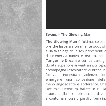
Swans – The Glowing Man
The Glowing Man
è l’ultima, coloss
ore che lascerà sicuramente soddisfa
sulla falsa riga dei dischi precedent
di un’energia nuova e oscura, con 
Tangerine Dream
e cori da canti gr
durata superiore ai venti minuti: ogn
accompagna l’ascoltatore di brano in b
faceva di intensità e violenza i 
emergere una concezione dell
meno angosciante e sofferente. Una d
Return?”, un’oscura ballata in cui l
stuprata: alla luce delle accuse di 
si contorna ancora di più di un’aura i