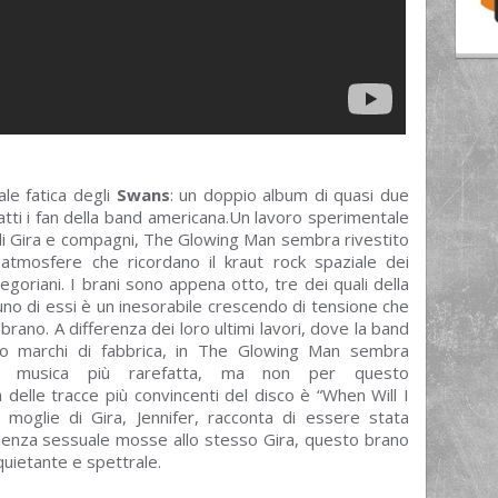
ale fatica degli
Swans
: un doppio album di quasi due
tti i fan della band americana.Un lavoro sperimentale
i di Gira e compagni, The Glowing Man sembra rivestito
atmosfere che ricordano il kraut rock spaziale dei
egoriani. I brani sono appena otto, tre dei quali della
uno di essi è un inesorabile crescendo di tensione che
rano. A differenza dei loro ultimi lavori, dove la band
loro marchi di fabbrica, in The Glowing Man sembra
a musica più rarefatta, ma non per questo
elle tracce più convincenti del disco è “When Will I
a moglie di Gira, Jennifer, racconta di essere stata
violenza sessuale mosse allo stesso Gira, questo brano
nquietante e spettrale.