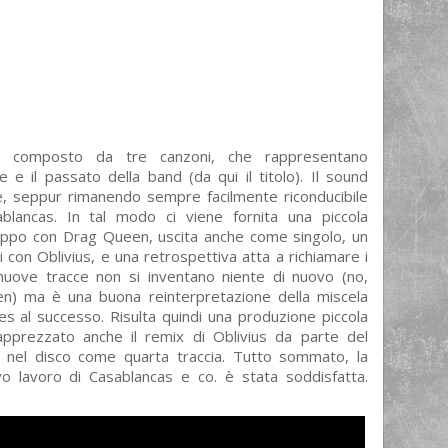
 composto da tre canzoni, che rappresentano
e e il passato della band (da qui il titolo). Il sound
, seppur rimanendo sempre facilmente riconducibile
sablancas. In tal modo ci viene fornita una piccola
gruppo con Drag Queen, uscita anche come singolo, un
i con Oblivius, e una retrospettiva atta a richiamare i
 nuove tracce non si inventano niente di nuovo (no,
en) ma è una buona reinterpretazione della miscela
s al successo. Risulta quindi una produzione piccola
apprezzato anche il remix di Oblivius da parte del
to nel disco come quarta traccia. Tutto sommato, la
vo lavoro di Casablancas e co. è stata soddisfatta.