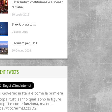
Referendum costituzionale e scenari
di fiaba
30 Luglio 2016
Brexit; bravi tutti.
2 Luglio 2016
Requiem per il PD
20 Giugno 2016
ENT TWEETS
l Governo in Italia è come la primiera
copa: tutti sanno quali sono le figure
ncipali e come funziona, ma ne…
ps://t.co/armLfZz3D2