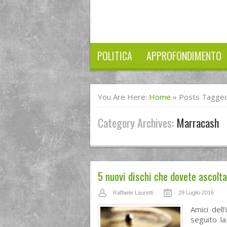
POLITICA
APPROFONDIMENTO
You Are Here:
Home
»
Posts Tagged
Category Archives:
Marracash
5 nuovi dischi che dovete ascolt
Raffaele Lauretti
29 Luglio 2016
Amici dell
seguito la