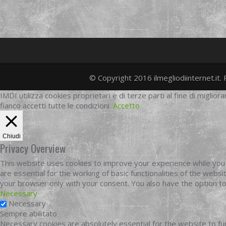
© Copyright 2016 ilmegliodiinternet.it. 
IMDI utilizza cookies proprietari e di terze parti al fine di migliora
fianco accetti tutte le condizioni.
Accetto
Chiudi
Privacy Overview
This website uses cookies to improve your experience while you 
are essential for the working of basic functionalities of the web
your browser only with your consent. You also have the option t
Necessary
Necessary
Sempre abilitato
Necessary cookies are absolutely essential for the website to fun