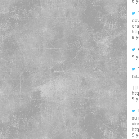
8 y
T
dov
era
ht
8 y
9 y
IS
___
||l 
ht
9 y
su
vin
ht
9 y