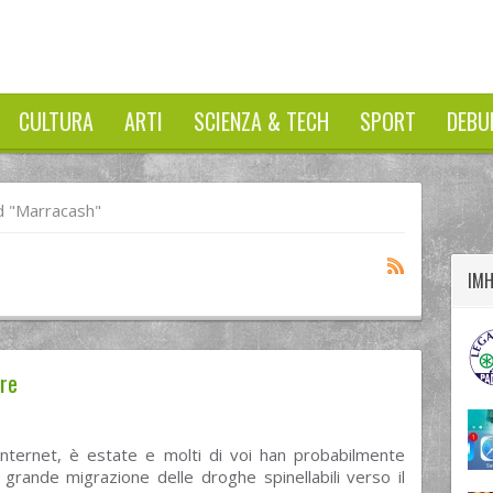
CULTURA
ARTI
SCIENZA & TECH
SPORT
DEBU
twitter
googleplus
facebook
 "marracash"
IM
are
’internet, è estate e molti di voi han probabilmente
 grande migrazione delle droghe spinellabili verso il