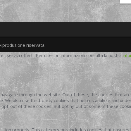
Riproduzione riservata.
twitter
googleplus
facebook
re i servizi offerti. Per ulteriori informazioni consulta la nostra
info
navigate through the website. Out of these, the cookies that ar
site. We also use third-party cookies that help us analyze and und
o opt-out of these cookies. But opting out of some of these cook
ction properly. This category only includes cookies that ensures 