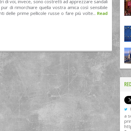
ltri di voi, invece, sono costretti ad apprezzare sandali
 pur di rimorchiare quella vostra amica così sensibile
nti delle prime pellicole russe o fare più volte...
Read
REC
I
a s
pri
htt