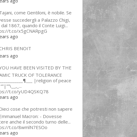
ears ago
ajani, come Gentiloni, è nobile. Se
esse succedergli a Palazzo Chigi,
 dal 1867, quando il Conte Luigi...
tps://t.co/x5gCNARpgG
ears ago
CHRIS BENOIT
ears ago
YOU HAVE BEEN VISITED BY THE
LAMIC TRUCK OF TOLERANCE
___________¶___ |religion of peace
“”|””\__,_...
tps://t.co/yUD4QSKQ78
ears ago
Dieci cose che potresti non sapere
 Emmanuel Macron: - Dovesse
cere anche il secondo turno delle...
tps://t.co/8wmlN7ESOo
ears ago