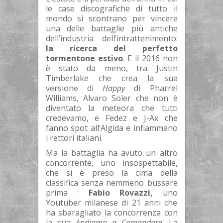
le case discografiche di tutto il
mondo si scontrano per vincere
una delle battaglie più antiche
dell’industria dell’intrattenimento:
la ricerca del perfetto
tormentone estivo
. E il 2016 non
è stato da meno, tra Justin
Timberlake che crea la sua
versione di
Happy
di Pharrel
Williams, Alvaro Soler che non è
diventato la meteora che tutti
credevamo, e Fedez e J-Ax che
fanno spot all’Algida e infiammano
i rettori italiani.
Ma la battaglia ha avuto un altro
concorrente, uno insospettabile,
che si è preso la cima della
classifica senza nemmeno bussare
prima :
Fabio Rovazzi,
u
no
Youtuber milanese di 21 anni che
ha sbaragliato la concorrenza con
la sua
Andiamo a Comandare
.
La