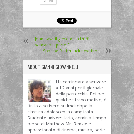
Video
John Law, il genio della truffa
bancaria – parte 2
SpaceX: Better luck next time
ABOUT
GIANNI GIOVANNELLI
Ha cominciato a scrivere
a 12 anni per il giornale
della parrocchia. Poi per
qualche strano motivo, è
finito a scrivere su Imdi dopo la
classica adolescenza complicata.
Studente universitario, admin a tempo
perso di Matthew Mr. Renzie e
appassionato di cinema, musica, serie