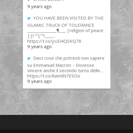
9 years ago
YOU HAVE BEEN VISITED BY THE
ISLAMIC TRUCK OF TOLERANCE
______________¶___ |religion of peace
||l “”|””\__,_...
https://t.co/yUD4QSKQ78
9 years ago
Dieci cose che potresti non sapere
su Emmanuel Macron: - Dovesse
vincere anche il secondo turno delle...
https://t.co/8wmlN7ESOo
9 years ago