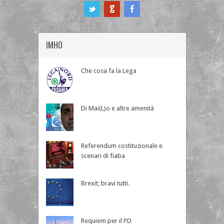
ook
IMHO
Che cosa fa la Lega
Di Mai(L)o e altre amenità
Referendum costituzionale e
scenari di fiaba
Brexit; bravi tutti.
Requiem per il PD