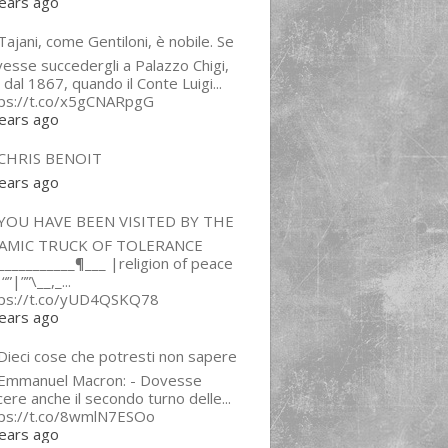
ears ago
ajani, come Gentiloni, è nobile. Se
esse succedergli a Palazzo Chigi,
 dal 1867, quando il Conte Luigi...
tps://t.co/x5gCNARpgG
ears ago
CHRIS BENOIT
ears ago
YOU HAVE BEEN VISITED BY THE
LAMIC TRUCK OF TOLERANCE
___________¶___ |religion of peace
“”|””\__,_...
tps://t.co/yUD4QSKQ78
ears ago
Dieci cose che potresti non sapere
 Emmanuel Macron: - Dovesse
cere anche il secondo turno delle...
tps://t.co/8wmlN7ESOo
ears ago