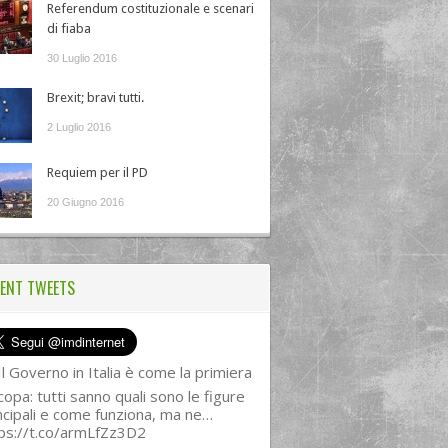
Referendum costituzionale e scenari
di fiaba
30 Luglio 2016
Brexit; bravi tutti.
2 Luglio 2016
Requiem per il PD
20 Giugno 2016
ENT TWEETS
l Governo in Italia è come la primiera
copa: tutti sanno quali sono le figure
ncipali e come funziona, ma ne…
ps://t.co/armLfZz3D2