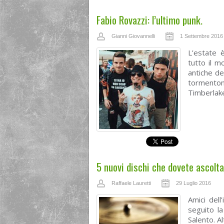
Fabio Rovazzi: l’ultimo punk.
Gianni Giovannelli
1 Settembre 2016
L’estate è
tutto il m
antiche del
tormenton
Timberlake
5 nuovi dischi che dovete ascolt
Raffaele Lauretti
29 Luglio 2016
Amici dell
seguito la
Salento. A