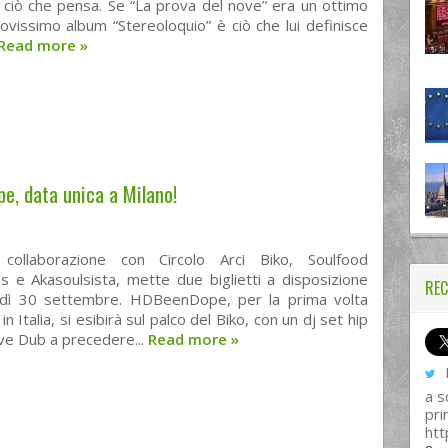
 ciò che pensa. Se “La prova del nove” era un ottimo
 nuovissimo album “Stereoloquio” è ciò che lui definisce
Read more
»
e, data unica a Milano!
collaborazione con Circolo Arci Biko, Soulfood
s e Akasoulsista, mette due biglietti a disposizione
REC
dì 30 settembre. HDBeenDope, per la prima volta
in Italia, si esibirà sul palco del Biko, con un dj set hip
ve Dub a precedere...
Read more
»
I
a s
pri
htt