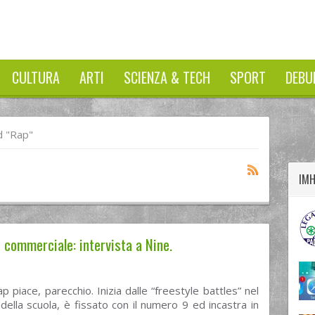
CULTURA
ARTI
SCIENZA & TECH
SPORT
DEBU
twitter
googleplus
facebook
 "rap"
IM
 commerciale: intervista a Nine.
ap piace, parecchio. Inizia dalle “freestyle battles” nel
ella scuola, è fissato con il numero 9 ed incastra in