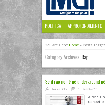
POLITICA
APPROFONDIMENTO
You Are Here:
Home
»
Posts Tagged
Category Archives:
Rap
Se il rap non è né underground né
Matteo Galdi
16 Dicembre 2016
A Nine il r
campetto d