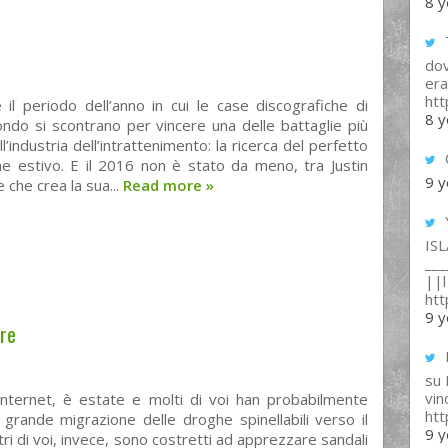
8 y
T
dov
era
ht
 il periodo dell’anno in cui le case discografiche di
8 y
ondo si scontrano per vincere una delle battaglie più
l’industria dell’intrattenimento: la ricerca del perfetto
e estivo. E il 2016 non è stato da meno, tra Justin
9 y
 che crea la sua...
Read more
»
IS
___
||l 
ht
9 y
are
su
vin
’internet, è estate e molti di voi han probabilmente
ht
 grande migrazione delle droghe spinellabili verso il
9 y
ltri di voi, invece, sono costretti ad apprezzare sandali