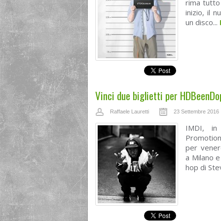
rima tutto
inizio, il
un disco...
Vinci due biglietti per HDBeenDop
Raffaele Lauretti
23 Settembre 2016
IMDI, in 
Promotion
per vener
a Milano e 
hop di Ste