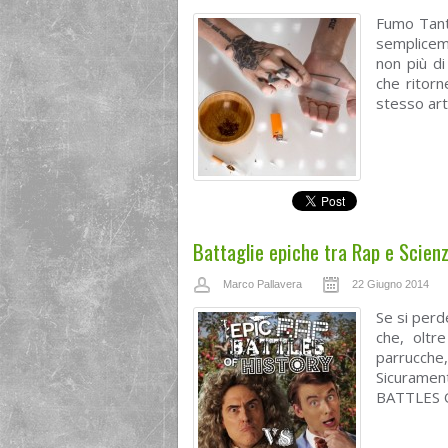
Fumo Tant
semplicem
non più di
che ritorn
stesso arti
Battaglie epiche tra Rap e Scien
Marco Pallavera
22 Giugno 2014
Se si perd
che, oltr
parrucche
Sicurame
BATTLES O