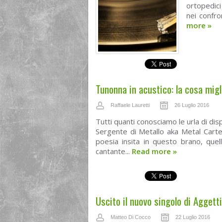
ortopedici
nei confro
more
»
Tunonna in acustico: la cosa migl
Raffaele Lauretti
26 Luglio 2016
Tutti quanti conosciamo le urla di dis
Sergente di Metallo aka Metal Carter
poesia insita in questo brano, quel
cantante...
Read more
»
Uscito il nuovo singolo di Aggett
Matteo Di Cocco
22 Luglio 2016