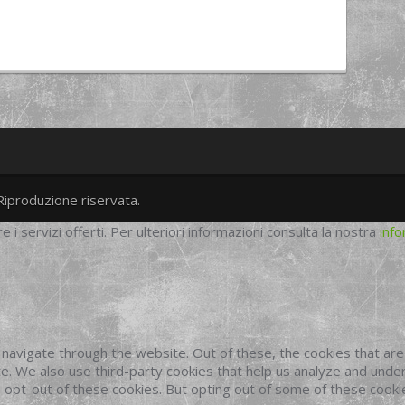
Riproduzione riservata.
twitter
googleplus
facebook
re i servizi offerti. Per ulteriori informazioni consulta la nostra
info
navigate through the website. Out of these, the cookies that ar
site. We also use third-party cookies that help us analyze and und
o opt-out of these cookies. But opting out of some of these cook