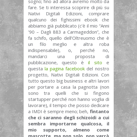
sogno; fino ad allora avremo molto da
fare. Se ti interessa scoprire di più su
Nativi Digitali Edizioni, comprare
qualcuno dei fighissimi ebook che
abbiamo già pubblicato (c’è il mio “Anni
’90 – Dagli 883 a Carmageddon”, che
fa schifo, quello dell’Oltreuomo che è
un filo meglio e altra roba
indispensabile), o, perché no,
mandarci una proposta di
pubblicazione, questo è
il sito
e
questa
la pagina facebook
del nostro
progetto, Nativi Digitali Edizioni. Con
tutto questo big business e altri lavori
per portare a casa la pagnotta (non
sono tra quelli che si fingono
startupper perché non hanno voglia di
lavorare), il tempo che posso dedicare
a IMDI è sempre meno; beh,
fintanto
che ci saranno degli schizoidi a cui
sembra importarne qualcosa, il
mio supporto, almeno come
mascotte, ma non solo, non verrà