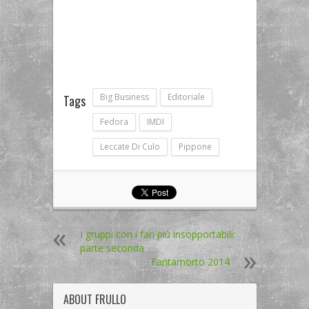
Big Business
Editoriale
Tags
Fedora
IMDI
Leccate Di Culo
Pippone
I gruppi con i fan più insopportabili:
parte seconda
Fantamorto 2014
ABOUT
FRULLO