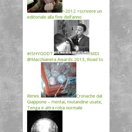
>2012 >scrivere un
editoriale alla fine dell’anno
#ISHYGDDT
IMDI
@Macchianera Awards 2013, Road to
Rimini.
Cronache dal
Giappone – Hentai, mutandine usate,
Tenga e altra roba normale