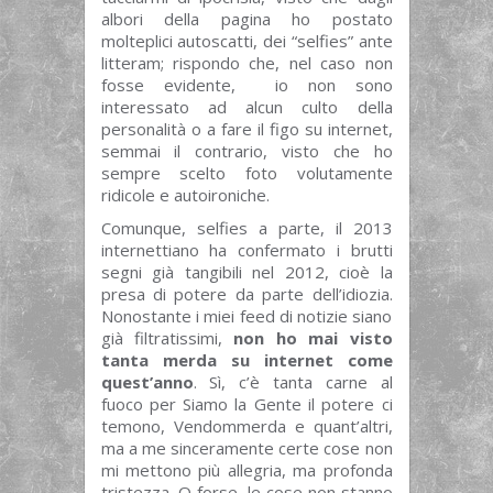
albori della pagina ho postato
molteplici autoscatti, dei “selfies” ante
litteram; rispondo che, nel caso non
fosse evidente, io non sono
interessato ad alcun culto della
personalità o a fare il figo su internet,
semmai il contrario, visto che ho
sempre scelto foto volutamente
ridicole e autoironiche.
Comunque, selfies a parte, il 2013
internettiano ha confermato i brutti
segni già tangibili nel 2012, cioè la
presa di potere da parte dell’idiozia.
Nonostante i miei feed di notizie siano
già filtratissimi,
non ho mai visto
tanta merda su internet come
quest’anno
. Sì, c’è tanta carne al
fuoco per Siamo la Gente il potere ci
temono, Vendommerda e quant’altri,
ma a me sinceramente certe cose non
mi mettono più allegria, ma profonda
tristezza. O forse, le cose non stanno