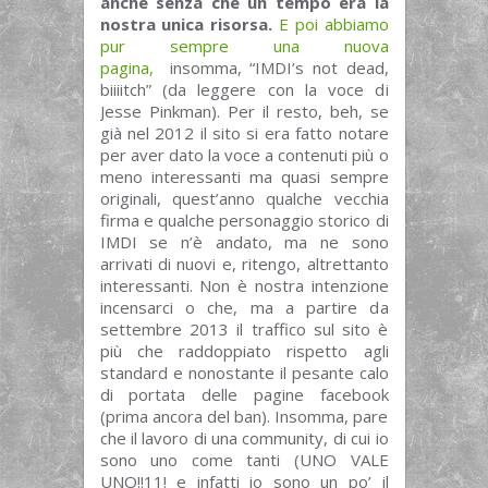
anche senza che un tempo era la
nostra unica risorsa.
E poi abbiamo
pur sempre una nuova
pagina,
insomma, “IMDI’s not dead,
biiiitch” (da leggere con la voce di
Jesse Pinkman). Per il resto, beh, se
già nel 2012 il sito si era fatto notare
per aver dato la voce a contenuti più o
meno interessanti ma quasi sempre
originali, quest’anno qualche vecchia
firma e qualche personaggio storico di
IMDI se n’è andato, ma ne sono
arrivati di nuovi e, ritengo, altrettanto
interessanti. Non è nostra intenzione
incensarci o che, ma a partire da
settembre 2013 il traffico sul sito è
più che raddoppiato rispetto agli
standard e nonostante il pesante calo
di portata delle pagine facebook
(prima ancora del ban). Insomma, pare
che il lavoro di una community, di cui io
sono uno come tanti (UNO VALE
UNO!!11! e infatti io sono un po’ il