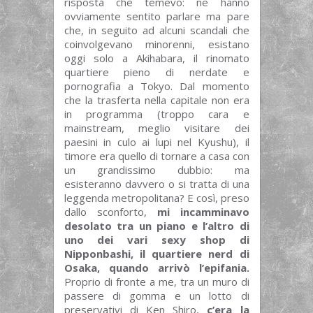
risposta che temevo: ne hanno
ovviamente sentito parlare ma pare
che, in seguito ad alcuni scandali che
coinvolgevano minorenni, esistano
oggi solo a Akihabara, il rinomato
quartiere pieno di nerdate e
pornografia a Tokyo. Dal momento
che la trasferta nella capitale non era
in programma (troppo cara e
mainstream, meglio visitare dei
paesini in culo ai lupi nel Kyushu), il
timore era quello di tornare a casa con
un grandissimo dubbio: ma
esisteranno davvero o si tratta di una
leggenda metropolitana? E così, preso
dallo sconforto,
mi incamminavo
desolato tra un piano e l’altro di
uno dei vari sexy shop di
Nipponbashi, il quartiere nerd di
Osaka, quando arrivò l’epifania.
Proprio di fronte a me, tra un muro di
passere di gomma e un lotto di
preservativi di Ken Shiro,
c’era la