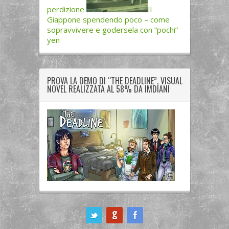
perdizione
Il
Giappone spendendo poco – come
sopravvivere e godersela con “pochi”
yen
PROVA LA DEMO DI “THE DEADLINE”, VISUAL
NOVEL REALIZZATA AL 58% DA IMDIANI
ook