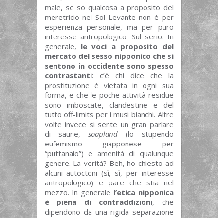
male, se so qualcosa a proposito del
meretricio nel Sol Levante non è per
esperienza personale, ma per puro
interesse antropologico. Sul serio. In
generale,
le voci a proposito del
mercato del sesso nipponico che si
sentono in occidente sono spesso
contrastanti
: c’è chi dice che la
prostituzione è vietata in ogni sua
forma, e che le poche attività residue
sono imboscate, clandestine e del
tutto off-limits per i musi bianchi. Altre
volte invece si sente un gran parlare
di saune,
soapland
(lo stupendo
eufemismo giapponese per
“puttanaio”) e amenità di qualunque
genere. La verità? Beh, ho chiesto ad
alcuni autoctoni (sì, sì, per interesse
antropologico) e pare che stia nel
mezzo. In generale
l’etica nipponica
è piena di contraddizioni
, che
dipendono da una rigida separazione