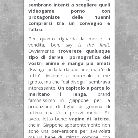
sembrano intenti a scegliere quali
videogame porno con
protagoniste delle 13enni
comprarsi tra un convegno e
l’altro.
Per quanto riguarda la merce in
vendita, beh,
sky is the limit
.
Ovviamente
troverete qualunque
tipo di deriva pornografica dei
vostri anime e manga più amati
(Evangelion la fa da padrone, ma c’è di
tutto), insieme a materiale a me
ignoto, ma che “dai disegni” sembrava
interessante.
Un capitolo a parte lo
meritano i Tenga
, brand
famosissimo in giappone per la
produzione di fighe di gomma di
ottima qualità a prezzi modici. Si,
avete letto bene:
vagine di lattice
,
che in Giappone apparentemente non
sono una perversione per svalvolati
ma un bene di utilizzo comune, con