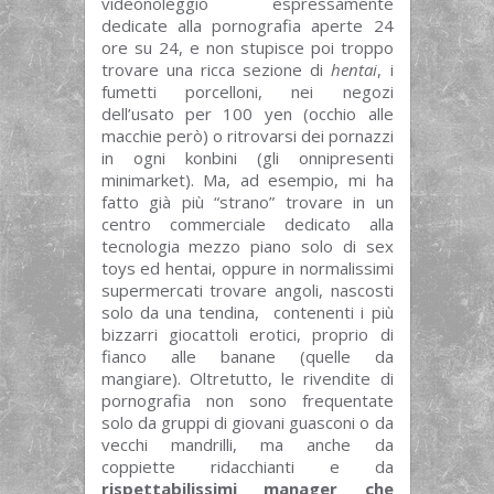
videonoleggio espressamente
dedicate alla pornografia aperte 24
ore su 24, e non stupisce poi troppo
trovare una ricca sezione di
hentai
, i
fumetti porcelloni, nei negozi
dell’usato per 100 yen (occhio alle
macchie però) o ritrovarsi dei pornazzi
in ogni konbini (gli onnipresenti
minimarket). Ma, ad esempio, mi ha
fatto già più “strano” trovare in un
centro commerciale dedicato alla
tecnologia mezzo piano solo di sex
toys ed hentai, oppure in normalissimi
supermercati trovare angoli, nascosti
solo da una tendina, contenenti i più
bizzarri giocattoli erotici, proprio di
fianco alle banane (quelle da
mangiare). Oltretutto, le rivendite di
pornografia non sono frequentate
solo da gruppi di giovani guasconi o da
vecchi mandrilli, ma anche da
coppiette ridacchianti e da
rispettabilissimi manager che