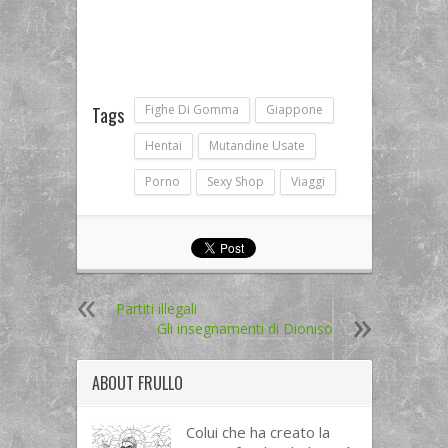
Fighe Di Gomma
Giappone
Tags
Hentai
Mutandine Usate
Porno
Sexy Shop
Viaggi
Partiti illegali
Gli insegnamenti di Dioniso
ABOUT
FRULLO
Colui che ha creato la