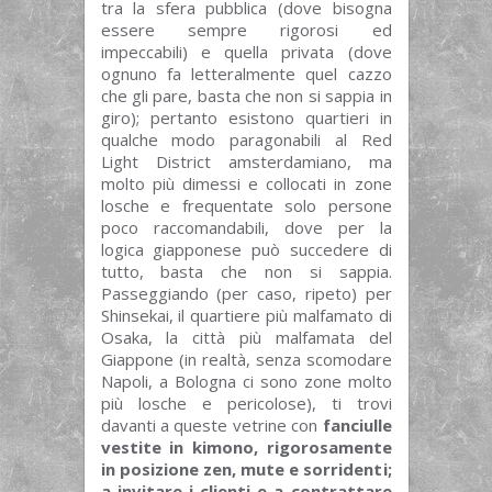
tra la sfera pubblica (dove bisogna
essere sempre rigorosi ed
impeccabili) e quella privata (dove
ognuno fa letteralmente quel cazzo
che gli pare, basta che non si sappia in
giro); pertanto esistono quartieri in
qualche modo paragonabili al Red
Light District amsterdamiano, ma
molto più dimessi e collocati in zone
losche e frequentate solo persone
poco raccomandabili, dove per la
logica giapponese può succedere di
tutto, basta che non si sappia.
Passeggiando (per caso, ripeto) per
Shinsekai, il quartiere più malfamato di
Osaka, la città più malfamata del
Giappone (in realtà, senza scomodare
Napoli, a Bologna ci sono zone molto
più losche e pericolose), ti trovi
davanti a queste vetrine con
fanciulle
vestite in kimono, rigorosamente
in posizione zen, mute e sorridenti;
a invitare i clienti e a contrattare