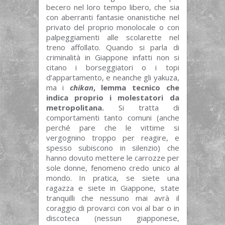
becero nel loro tempo libero, che sia
con aberranti fantasie onanistiche nel
privato del proprio monolocale o con
palpeggiamenti alle scolarette nel
treno affollato. Quando si parla di
criminalità in Giappone infatti non si
citano i borseggiatori o i topi
d’appartamento, e neanche gli yakuza,
ma i
chikan
, lemma tecnico che
indica proprio i molestatori da
metropolitana.
Si tratta di
comportamenti tanto comuni (anche
perché pare che le vittime si
vergognino troppo per reagire, e
spesso subiscono in silenzio) che
hanno dovuto mettere le carrozze per
sole donne, fenomeno credo unico al
mondo. In pratica, se siete una
ragazza e siete in Giappone, state
tranquilli che nessuno mai avrà il
coraggio di provarci con voi al bar o in
discoteca (nessun giapponese,