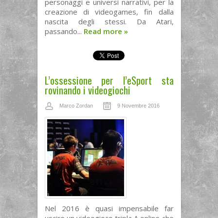
personaggi e universi narrativi, per la
creazione di videogames, fin dalla
nascita degli stessi. Da Atari,
passando...
Read more
»
L’ossessione per l’eSport sta
rovinando i videogiochi
Marco Zordan
9 Novembre 2016
Nel 2016 è quasi impensabile far