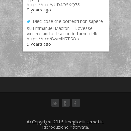
https://t.co/yUD4QSKQ78
9 years ago
Dieci cose che potresti non sapere
su Emmanuel Macron: - Dovesse
vincere anche il secondo turno delle...
https://t.co/8wmlN7ESOo
9 years ago
ok
© Copyright 2016 ilmegliodiinternet.it.
Riproduzione riservata.