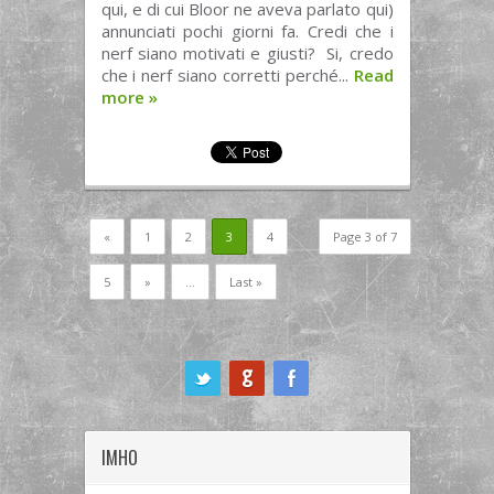
qui, e di cui Bloor ne aveva parlato qui)
annunciati pochi giorni fa. Credi che i
nerf siano motivati e giusti? Si, credo
che i nerf siano corretti perché...
Read
more
»
«
1
2
3
4
Page 3 of 7
5
»
...
Last »
ook
IMHO