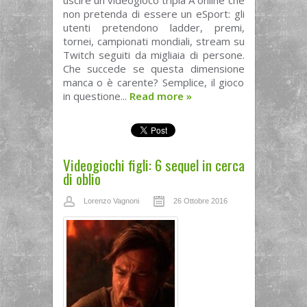
uscire un videogioco tripla A online che
non pretenda di essere un eSport: gli
utenti pretendono ladder, premi,
tornei, campionati mondiali, stream su
Twitch seguiti da migliaia di persone.
Che succede se questa dimensione
manca o è carente? Semplice, il gioco
in questione...
Read more
»
Videogiochi figli: 6 sequel in cerca
di oblio
Lorenzo Vagnoni
26 Ottobre 2016