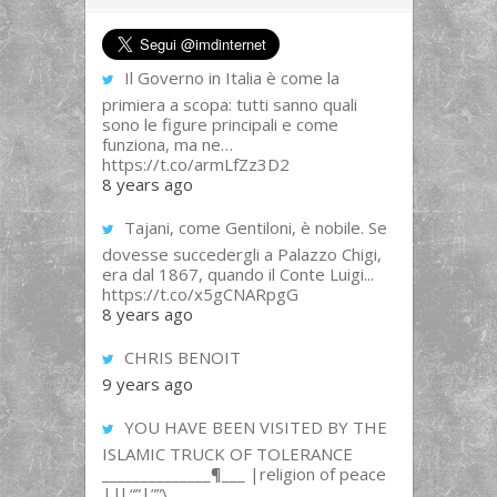
Il Governo in Italia è come la
primiera a scopa: tutti sanno quali
sono le figure principali e come
funziona, ma ne…
https://t.co/armLfZz3D2
8 years ago
Tajani, come Gentiloni, è nobile. Se
dovesse succedergli a Palazzo Chigi,
era dal 1867, quando il Conte Luigi...
https://t.co/x5gCNARpgG
8 years ago
CHRIS BENOIT
9 years ago
YOU HAVE BEEN VISITED BY THE
ISLAMIC TRUCK OF TOLERANCE
______________¶___ |religion of peace
||l “”|””\__,_...