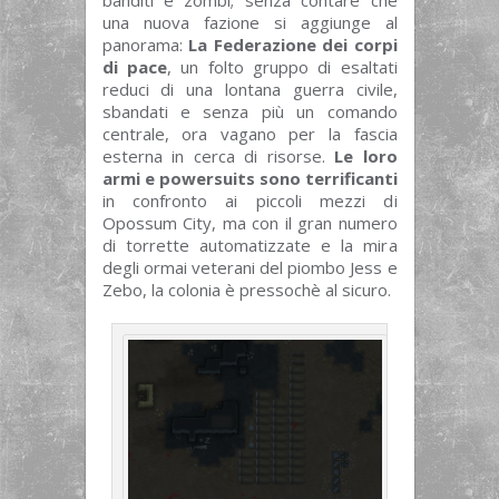
banditi e zombi; senza contare che
una nuova fazione si aggiunge al
panorama:
La Federazione dei corpi
di pace
, un folto gruppo di esaltati
reduci di una lontana guerra civile,
sbandati e senza più un comando
centrale, ora vagano per la fascia
esterna in cerca di risorse.
Le loro
armi e powersuits sono terrificanti
in confronto ai piccoli mezzi di
Opossum City, ma con il gran numero
di torrette automatizzate e la mira
degli ormai veterani del piombo Jess e
Zebo, la colonia è pressochè al sicuro.