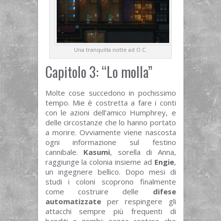
Una tranquilla notte ad O.C.
Capitolo 3: “Lo molla”
Molte cose succedono in pochissimo
tempo. Mie è costretta a fare i conti
con le azioni dell’amico Humphrey, e
delle circostanze che lo hanno portato
a morire. Ovviamente viene nascosta
ogni informazione sul festino
cannibale.
Kasumi
, sorella di Anna,
raggiunge la colonia insieme ad
Engie
,
un ingegnere bellico. Dopo mesi di
studi i coloni scoprono finalmente
come costruire delle
difese
automatizzate
per respingere gli
attacchi sempre più frequenti di