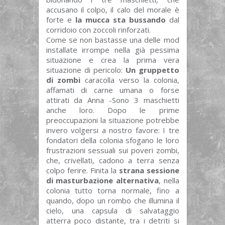
accusano il colpo, il calo del morale è
forte e
la mucca sta bussando
dal
corridoio con zoccoli rinforzati.
Come se non bastasse una delle mod
installate irrompe nella già pessima
situazione e crea la prima vera
situazione di pericolo:
Un gruppetto
di zombi
caracolla verso la colonia,
affamati di carne umana o forse
attirati da Anna -Sono 3 maschietti
anche loro. Dopo le prime
preoccupazioni la situazione potrebbe
invero volgersi a nostro favore: I tre
fondatori della colonia sfogano le loro
frustrazioni sessuali sui poveri zombi,
che, crivellati, cadono a terra senza
colpo ferire. Finita la
strana sessione
di masturbazione alternativa
, nella
colonia tutto torna normale, fino a
quando, dopo un rombo che illumina il
cielo, una capsula di salvataggio
atterra poco distante, tra i detriti si