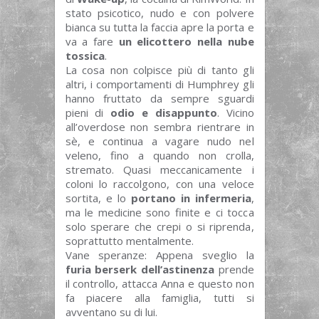
stato psicotico, nudo e con polvere
bianca su tutta la faccia apre la porta e
va a fare
un elicottero nella nube
tossica
.
La cosa non colpisce più di tanto gli
altri, i comportamenti di Humphrey gli
hanno fruttato da sempre sguardi
pieni di
odio e disappunto
. Vicino
all’overdose non sembra rientrare in
sè, e continua a vagare nudo nel
veleno, fino a quando non crolla,
stremato. Quasi meccanicamente i
coloni lo raccolgono, con una veloce
sortita, e lo
portano in infermeria
,
ma le medicine sono finite e ci tocca
solo sperare che crepi o si riprenda,
soprattutto mentalmente.
Vane speranze: Appena sveglio la
furia berserk dell’astinenza
prende
il controllo, attacca Anna e questo non
fa piacere alla famiglia, tutti si
avventano su di lui.