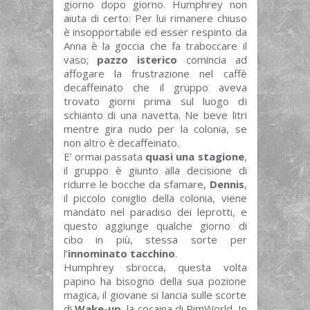
giorno dopo giorno. Humphrey non
aiuta di certo: Per lui rimanere chiuso
è insopportabile ed esser respinto da
Anna è la goccia che fa traboccare il
vaso;
pazzo isterico
comincia ad
affogare la frustrazione nel caffè
decaffeinato che il gruppo aveva
trovato giorni prima sul luogo di
schianto di una navetta. Ne beve litri
mentre gira nudo per la colonia, se
non altro è decaffeinato.
E’ ormai passata
quasi una stagione
,
il gruppo è giunto alla decisione di
ridurre le bocche da sfamare,
Dennis
,
il piccolo coniglio della colonia, viene
mandato nel paradiso dei leprotti, e
questo aggiunge qualche giorno di
cibo in più, stessa sorte per
l’
innominato tacchino
.
Humphrey sbrocca, questa volta
papino ha bisogno della sua pozione
magica, il giovane si lancia sulle scorte
di
Wake-up
, la cocaina di RimWorld. In