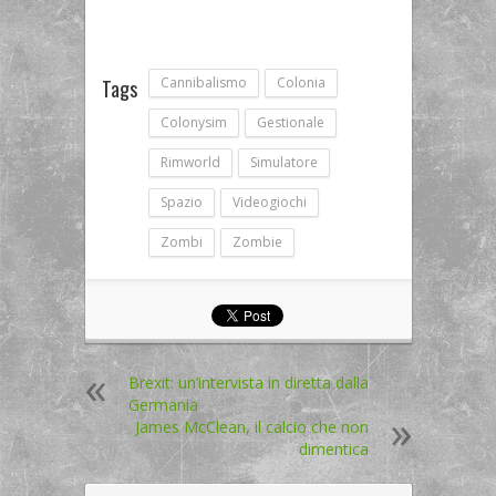
Cannibalismo
Colonia
Tags
Colonysim
Gestionale
Rimworld
Simulatore
Spazio
Videogiochi
Zombi
Zombie
Brexit: un’intervista in diretta dalla
Germania
James McClean, il calcio che non
dimentica