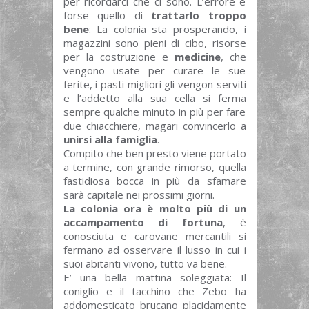
per ricordarci che ci sono. L’errore è
forse quello di
trattarlo troppo
bene
: La colonia sta prosperando, i
magazzini sono pieni di cibo, risorse
per la costruzione e
medicine
, che
vengono usate per curare le sue
ferite, i pasti migliori gli vengon serviti
e l’addetto alla sua cella si ferma
sempre qualche minuto in più per fare
due chiacchiere, magari convincerlo a
unirsi alla famiglia
.
Compito che ben presto viene portato
a termine, con grande rimorso, quella
fastidiosa bocca in più da sfamare
sarà capitale nei prossimi giorni.
La colonia ora è molto più di un
accampamento di fortuna
, è
conosciuta e carovane mercantili si
fermano ad osservare il lusso in cui i
suoi abitanti vivono, tutto va bene.
E’ una bella mattina soleggiata: Il
coniglio e il tacchino che Zebo ha
addomesticato brucano placidamente