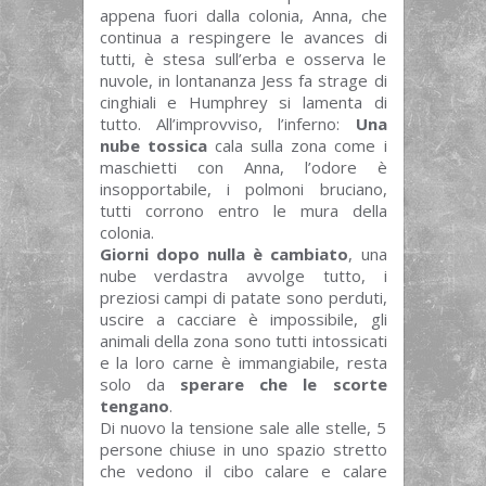
appena fuori dalla colonia, Anna, che
continua a respingere le avances di
tutti, è stesa sull’erba e osserva le
nuvole, in lontananza Jess fa strage di
cinghiali e Humphrey si lamenta di
tutto. All’improvviso, l’inferno:
Una
nube tossica
cala sulla zona come i
maschietti con Anna, l’odore è
insopportabile, i polmoni bruciano,
tutti corrono entro le mura della
colonia.
Giorni dopo nulla è cambiato
, una
nube verdastra avvolge tutto, i
preziosi campi di patate sono perduti,
uscire a cacciare è impossibile, gli
animali della zona sono tutti intossicati
e la loro carne è immangiabile, resta
solo da
sperare che le scorte
tengano
.
Di nuovo la tensione sale alle stelle, 5
persone chiuse in uno spazio stretto
che vedono il cibo calare e calare