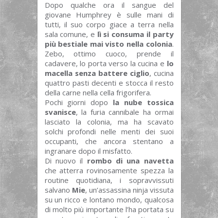
Dopo qualche ora il sangue del
giovane Humphrey è sulle mani di
tutti, il suo corpo giace a terra nella
sala comune, e
lì si consuma il party
più bestiale mai visto nella colonia
.
Zebo, ottimo cuoco, prende il
cadavere, lo porta verso la cucina e
lo
macella senza battere ciglio
, cucina
quattro pasti decenti e stocca il resto
della carne nella cella frigorifera.
Pochi giorni dopo
la nube tossica
svanisce
, la furia cannibale ha ormai
lasciato la colonia, ma ha scavato
solchi profondi nelle menti dei suoi
occupanti, che ancora stentano a
ingranare dopo il misfatto.
Di nuovo il
rombo di una navetta
che atterra rovinosamente spezza la
routine quotidiana, i sopravvissuti
salvano
Mie
, un’assassina ninja vissuta
su un ricco e lontano mondo, qualcosa
di molto più importante l’ha portata su