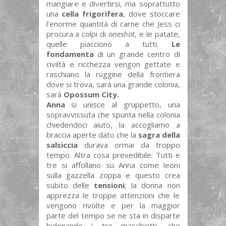
mangiare e divertirsi, ma soprattutto
una
cella frigorifera
, dove stoccare
l’enorme quantità di carne che Jess ci
procura a colpi di
oneshot
, e le patate,
quelle piacciono a tutti.
Le
fondamenta
di un grande centro di
civiltà e ricchezza vengon gettate e
raschiano la ruggine della frontiera
dove si trova, sarà una grande colonia,
sarà
Opossum City.
Anna
si unisce al gruppetto, una
sopravvissuta che spunta nella colonia
chiedendoci aiuto, la accogliamo a
braccia aperte dato che la
sagra della
salsiccia
durava ormai da troppo
tempo. Altra cosa prevedibile: Tutti e
tre si affollano su Anna come leoni
sulla gazzella zoppa e questo crea
subito delle
tensioni
; la donna non
apprezza le troppe attenzioni che le
vengono rivolte e per la maggior
parte del tempo se ne sta in disparte
bidonando i tre maschietti, che