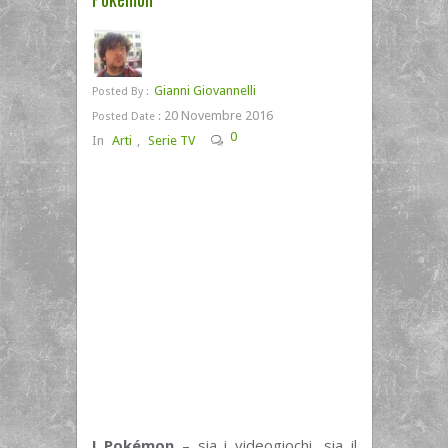
Gianni Giovannelli
Posted By :
20 Novembre 2016
Posted Date :
0
In
Arti
,
Serie TV
I Pokémon
– sia i videogiochi, sia il