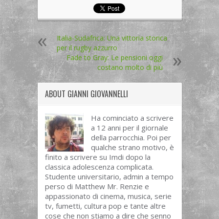
Italia-Sudafrica: Una vittoria storica
per il rugby azzurro
Fade to Gray: Le pensioni oggi
costano molto di più
ABOUT
GIANNI GIOVANNELLI
Ha cominciato a scrivere
a 12 anni per il giornale
della parrocchia. Poi per
qualche strano motivo, è
finito a scrivere su Imdi dopo la
classica adolescenza complicata.
Studente universitario, admin a tempo
perso di Matthew Mr. Renzie e
appassionato di cinema, musica, serie
tv, fumetti, cultura pop e tante altre
cose che non stiamo a dire che senno