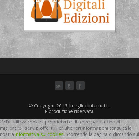
ok
© Copyright 2016 ilmegliodiinternet.it.
Riproduzione riservata.
IMDI utilizza cookies proprietari e di terze parti al fine di
migliorare i servizi offerti. Per ulteriori informazioni consulta la
nostra
informativa sui cookies
. Scorrendo la pagina o cliccando sul