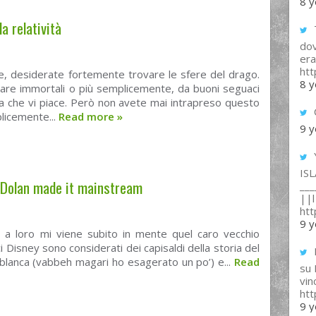
8 y
a relatività
T
dov
era
ht
re, desiderate fortemente trovare le sfere del drago.
8 y
are immortali o più semplicemente, da buoni seguaci
la che vi piace. Però non avete mai intrapreso questo
plicemente...
Read more
»
9 y
IS
e Dolan made it mainstream
___
||l 
ht
9 y
o a loro mi viene subito in mente quel caro vecchio
ci Disney sono considerati dei capisaldi della storia del
ablanca (vabbeh magari ho esagerato un po’) e...
Read
su
vin
ht
9 y