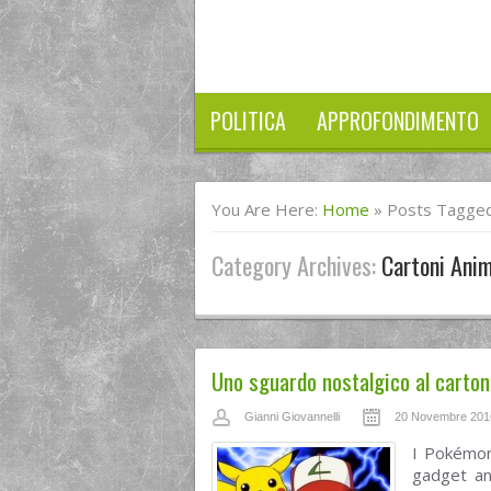
POLITICA
APPROFONDIMENTO
You Are Here:
Home
»
Posts Tagged 
Category Archives:
Cartoni Anim
Uno sguardo nostalgico al carto
Gianni Giovannelli
20 Novembre 201
I Pokémon 
gadget an