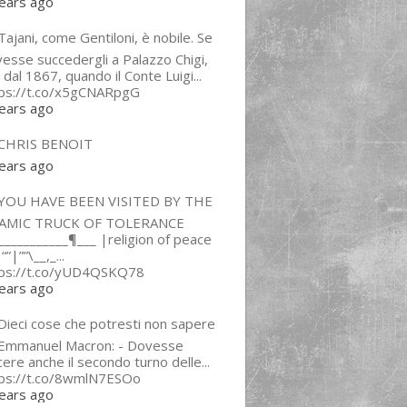
ears ago
ajani, come Gentiloni, è nobile. Se
esse succedergli a Palazzo Chigi,
 dal 1867, quando il Conte Luigi...
tps://t.co/x5gCNARpgG
ears ago
CHRIS BENOIT
ears ago
YOU HAVE BEEN VISITED BY THE
LAMIC TRUCK OF TOLERANCE
___________¶___ |religion of peace
“”|””\__,_...
tps://t.co/yUD4QSKQ78
ears ago
Dieci cose che potresti non sapere
 Emmanuel Macron: - Dovesse
cere anche il secondo turno delle...
tps://t.co/8wmlN7ESOo
ears ago