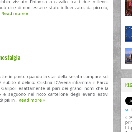
bbia vissuto l’infanzia a cavallo tra i due millenni.
uò dire di non essere stato influenzato, da piccolo,
.
Read more
»
 nostalgia
tte in punto quando la star della serata compare sul
 subito il delirio: Cristina D’Avena infiamma il Parco
REC
Gallipoli esattamente al pari dei grandi nomi che la
 e seguono nel ricco cartellone degli eventi estivi
tà più in...
Read more
»
I
a s
pri
htt