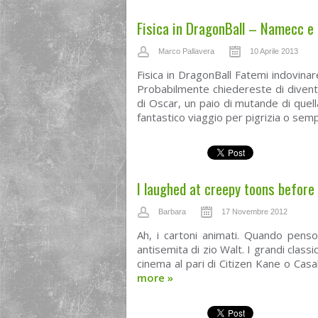
Fisica in DragonBall – Namecc e l
Marco Pallavera
10 Aprile 2013
Fisica in DragonBall Fatemi indovina
Probabilmente chiedereste di divent
di Oscar, un paio di mutande di quel
fantastico viaggio per pigrizia o sem
I laughed at creepy toons befor
Barbara
17 Novembre 2012
Ah, i cartoni animati. Quando pens
antisemita di zio Walt. I grandi classi
cinema al pari di Citizen Kane o Cas
more
»