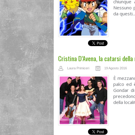
chiunque a
Nessuno p
da questi..
Cristina D’Avena, la catarsi della
Laura Primiceri
19 Agosto 2016
È mezzano
palco ed è
Gondar di 
precedono
della locali