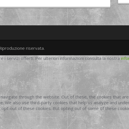
Riproduzione riservata.
twitter
googleplus
facebook
re i servizi offerti. Per ulteriori informazioni consulta la nostra
info
navigate through the website. Out of these, the cookies that ar
site. We also use third-party cookies that help us analyze and und
o opt-out of these cookies. But opting out of some of these cook