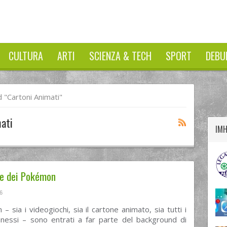
CULTURA
ARTI
SCIENZA & TECH
SPORT
DEBU
twitter
googleplus
facebook
"cartoni Animati"
ati
IM
ne dei Pokémon
6
– sia i videogiochi, sia il cartone animato, sia tutti i
nessi – sono entrati a far parte del background di