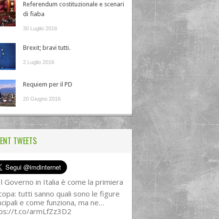
Referendum costituzionale e scenari
di fiaba
30 Luglio 2016
Brexit; bravi tutti.
2 Luglio 2016
Requiem per il PD
20 Giugno 2016
ENT TWEETS
l Governo in Italia è come la primiera
copa: tutti sanno quali sono le figure
ncipali e come funziona, ma ne…
ps://t.co/armLfZz3D2