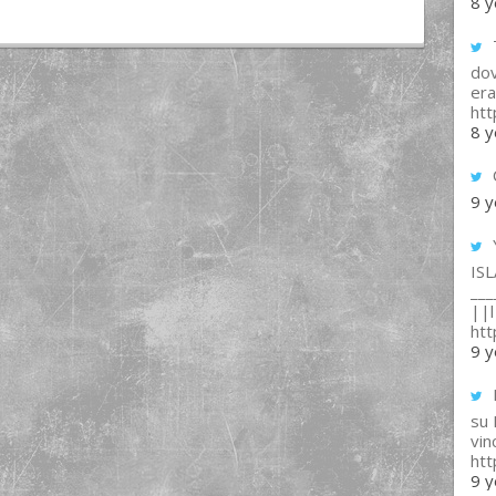
8 y
T
dov
era
ht
8 y
9 y
IS
___
||l 
ht
9 y
su
vin
ht
9 y