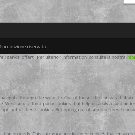
Riproduzione riservata.
twitter
googleplus
facebook
re i servizi offerti. Per ulteriori informazioni consulta la nostra
info
navigate through the website. Out of these, the cookies that ar
site. We also use third-party cookies that help us analyze and und
o opt-out of these cookies. But opting out of some of these cook
ction properly. This category only includes cookies that ensures 