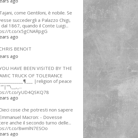
ears ago
ajani, come Gentiloni, è nobile. Se
esse succedergli a Palazzo Chigi,
 dal 1867, quando il Conte Luigi...
tps://t.co/x5gCNARpgG
ears ago
CHRIS BENOIT
ears ago
YOU HAVE BEEN VISITED BY THE
LAMIC TRUCK OF TOLERANCE
___________¶___ |religion of peace
“”|””\__,_...
tps://t.co/yUD4QSKQ78
ears ago
Dieci cose che potresti non sapere
 Emmanuel Macron: - Dovesse
cere anche il secondo turno delle...
tps://t.co/8wmlN7ESOo
ears ago