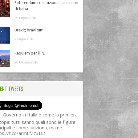
Referendum costituzionale e scenari
di fiaba
30 Luglio 2016
Brexit; bravi tutti.
2 Luglio 2016
Requiem per il PD
20 Giugno 2016
ENT TWEETS
l Governo in Italia è come la primiera
copa: tutti sanno quali sono le figure
ncipali e come funziona, ma ne…
ps://t.co/armLfZz3D2