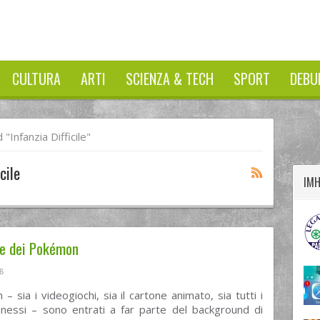
CULTURA
ARTI
SCIENZA & TECH
SPORT
DEBU
twitter
googleplus
facebook
infanzia Difficile"
cile
IM
ne dei Pokémon
6
– sia i videogiochi, sia il cartone animato, sia tutti i
nessi – sono entrati a far parte del background di