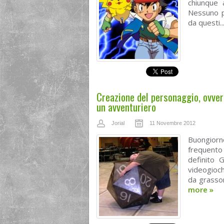
chiunque a
Nessuno p
da questi..
Creazione del personaggio, ovvero
un avventuriero
Jorial
11 Novembre 2012
Buongiorn
frequento
definito 
videogioch
da grasson
more
»