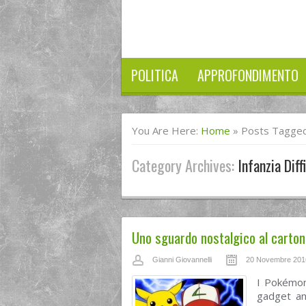
POLITICA
APPROFONDIMENTO
You Are Here:
Home
»
Posts Tagged "
Category Archives:
Infanzia Diffi
Uno sguardo nostalgico al carto
Gianni Giovannelli
20 Novembre 201
I Pokémon 
gadget an