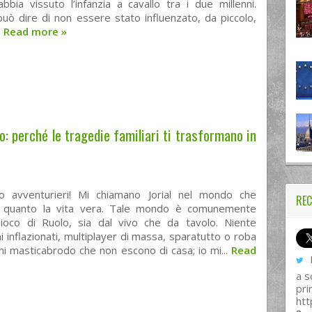
bbia vissuto l’infanzia a cavallo tra i due millenni.
uò dire di non essere stato influenzato, da piccolo,
.
Read more
»
: perché le tragedie familiari ti trasformano in
o avventurieri! Mi chiamano Jorial nel mondo che
REC
 quanto la vita vera. Tale mondo è comunemente
Gioco di Ruolo, sia dal vivo che da tavolo. Niente
i inflazionati, multiplayer di massa, sparatutto o roba
i masticabrodo che non escono di casa; io mi...
Read
I
a s
pri
htt