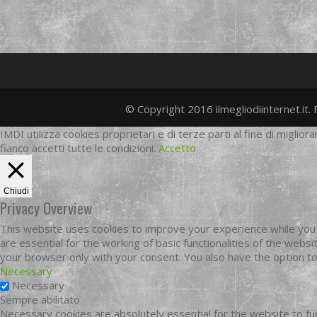
© Copyright 2016 ilmegliodiinternet.it. 
IMDI utilizza cookies proprietari e di terze parti al fine di migliora
fianco accetti tutte le condizioni.
Accetto
Chiudi
Privacy Overview
This website uses cookies to improve your experience while you 
are essential for the working of basic functionalities of the web
your browser only with your consent. You also have the option t
Necessary
Necessary
Sempre abilitato
Necessary cookies are absolutely essential for the website to fun