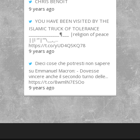
CHRIS BENOIT
9 years ago
YOU HAVE BEEN VISITED BY THE
ISLAMIC TRUCK OF TOLERANCE
______________¶___ |religion of peace
||l “”|””\__,_...
https://t.co/yUD4QSKQ78
9 years ago
Dieci cose che potresti non sapere
su Emmanuel Macron: - Dovesse
vincere anche il secondo turno delle...
https://t.co/8wmlN7ESOo
9 years ago