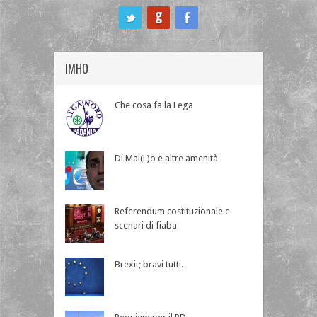
ook
IMHO
Che cosa fa la Lega
Di Mai(L)o e altre amenità
Referendum costituzionale e
scenari di fiaba
Brexit; bravi tutti.