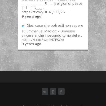
______________¶___ |religion of peace
||l “”|””\__,_...
https://t.co/yUD4QSKQ78
9 years ago
Dieci cose che potresti non sapere
su Emmanuel Macron: - Dovesse
vincere anche il secondo turno delle...
https://t.co/8wmlN7ESOo
9 years ago
ok