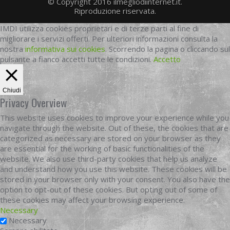
© Copyright 2016 ilmegliodiinternet.it.
Riproduzione riservata.
IMDI utilizza cookies proprietari e di terze parti al fine di
migliorare i servizi offerti. Per ulteriori informazioni consulta la
nostra
informativa sui cookies
. Scorrendo la pagina o cliccando sul
pulsante a fianco accetti tutte le condizioni.
Accetto
Chiudi
Privacy Overview
This website uses cookies to improve your experience while you
navigate through the website. Out of these, the cookies that are
categorized as necessary are stored on your browser as they
are essential for the working of basic functionalities of the
website. We also use third-party cookies that help us analyze
and understand how you use this website. These cookies will be
stored in your browser only with your consent. You also have the
option to opt-out of these cookies. But opting out of some of
these cookies may affect your browsing experience.
Necessary
Necessary