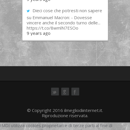
Dieci cose che potresti non sapere
su Emmanuel Macron: - Dovesse
vincere anche il secondo turno delle...
https://t.co/8wmlN7ESOo
9 years ago
ok
© Copyright 2016 ilmegliodiinternet.it.
Riproduzione riservata.
IMDI utilizza cookies proprietari e di terze parti al fine di