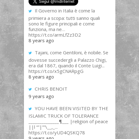
Il Governo in Italia è come la
primiera a scopa: tutti sanno quali
sono le figure principali e come
funziona, ma ne…
https://t.co/armLfZz3D2
8 years ago
Tajani, come Gentiloni, è nobile. Se
dovesse succedergli a Palazzo Chigi,
era dal 1867, quando il Conte Luigi...
https://t.co/x5gCNARpgG
8 years ago
CHRIS BENOIT
9 years ago
YOU HAVE BEEN VISITED BY THE
ISLAMIC TRUCK OF TOLERANCE
______________¶___ |religion of peace
||l “”|””\__,_...
https://t.co/yUD4QSKQ78
9 years ago