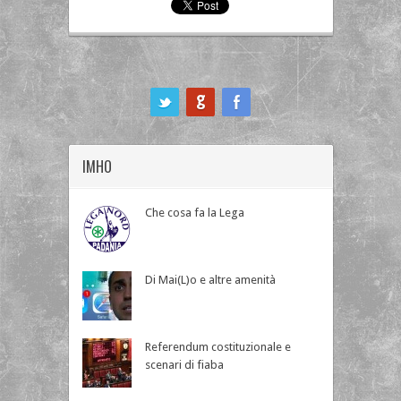
ook
IMHO
Che cosa fa la Lega
Di Mai(L)o e altre amenità
Referendum costituzionale e
scenari di fiaba