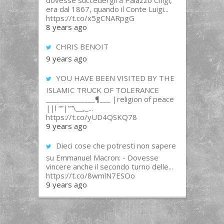
dovesse succedergli a Palazzo Chigi,
era dal 1867, quando il Conte Luigi...
https://t.co/x5gCNARpgG
8 years ago
CHRIS BENOIT
9 years ago
YOU HAVE BEEN VISITED BY THE
ISLAMIC TRUCK OF TOLERANCE
______________¶___ |religion of peace
||l “”|””\__,_...
https://t.co/yUD4QSKQ78
9 years ago
Dieci cose che potresti non sapere
su Emmanuel Macron: - Dovesse
vincere anche il secondo turno delle...
https://t.co/8wmlN7ESOo
9 years ago