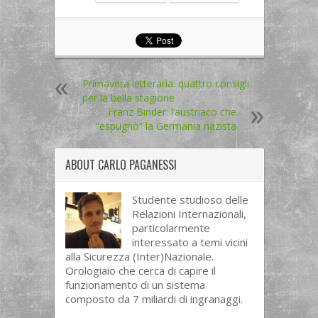
Primavera letteraria: quattro consigli
per la bella stagione
Franz Binder: l’austriaco che
“espugnò” la Germania nazista
ABOUT
CARLO PAGANESSI
Studente studioso delle
Relazioni Internazionali,
particolarmente
interessato a temi vicini
alla Sicurezza (Inter)Nazionale.
Orologiaio che cerca di capire il
funzionamento di un sistema
composto da 7 miliardi di ingranaggi.