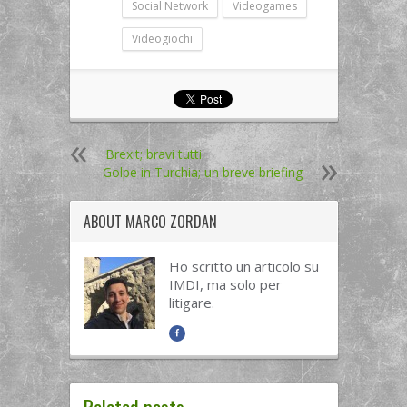
Social Network
Videogames
Videogiochi
Brexit; bravi tutti.
Golpe in Turchia; un breve briefing
ABOUT
MARCO ZORDAN
Ho scritto un articolo su
IMDI, ma solo per
litigare.
Related posts