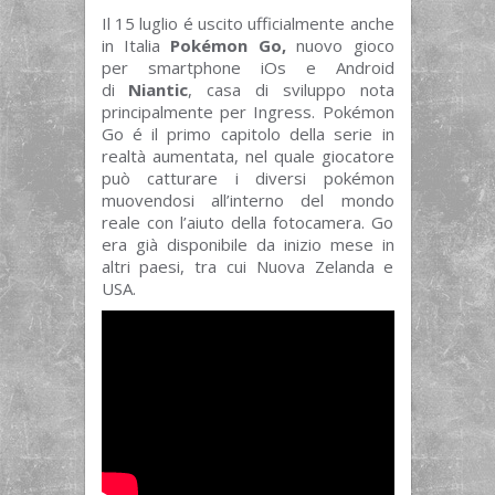
Il 15 luglio é uscito ufficialmente anche
in Italia
Pokémon Go,
nuovo gioco
per smartphone iOs e Android
di
Niantic
, casa di sviluppo nota
principalmente per Ingress.
Pokémon
Go é il primo capitolo della serie in
realtà aumentata, nel quale giocatore
può catturare i diversi pokémon
muovendosi all’interno del mondo
reale con l’aiuto della fotocamera. Go
era già disponibile da inizio mese in
altri paesi, tra cui Nuova Zelanda e
USA.