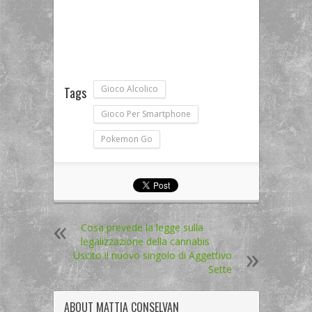
Gioco Alcolico
Tags
Gioco Per Smartphone
Pokemon Go
Cosa prevede la legge sulla
legalizzazione della cannabis
Uscito il nuovo singolo di Aggettivo
Sette
ABOUT
MATTIA CONSELVAN