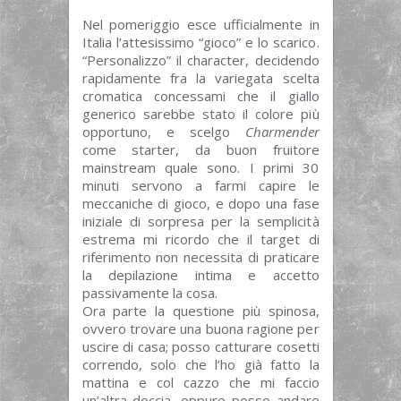
Nel pomeriggio esce ufficialmente in
Italia l’attesissimo “gioco” e lo scarico.
“Personalizzo” il character, decidendo
rapidamente fra la variegata scelta
cromatica concessami che il giallo
generico sarebbe stato il colore più
opportuno, e scelgo
Charmender
come starter, da buon fruitore
mainstream quale sono. I primi 30
minuti servono a farmi capire le
meccaniche di gioco, e dopo una fase
iniziale di sorpresa per la semplicità
estrema mi ricordo che il target di
riferimento non necessita di praticare
la depilazione intima e accetto
passivamente la cosa.
Ora parte la questione più spinosa,
ovvero trovare una buona ragione per
uscire di casa; posso catturare cosetti
correndo, solo che l’ho già fatto la
mattina e col cazzo che mi faccio
un’altra doccia, oppure posso andare