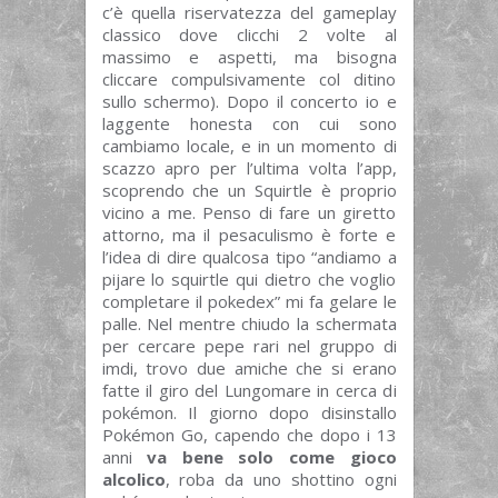
c’è quella riservatezza del gameplay
classico dove clicchi 2 volte al
massimo e aspetti, ma bisogna
cliccare compulsivamente col ditino
sullo schermo). Dopo il concerto io e
laggente honesta con cui sono
cambiamo locale, e in un momento di
scazzo apro per l’ultima volta l’app,
scoprendo che un Squirtle è proprio
vicino a me. Penso di fare un giretto
attorno, ma il pesaculismo è forte e
l’idea di dire qualcosa tipo “andiamo a
pijare lo squirtle qui dietro che voglio
completare il pokedex” mi fa gelare le
palle. Nel mentre chiudo la schermata
per cercare pepe rari nel gruppo di
imdi, trovo due amiche che si erano
fatte il giro del Lungomare in cerca di
pokémon. Il giorno dopo disinstallo
Pokémon Go, capendo che dopo i 13
anni
va bene solo come gioco
alcolico
, roba da uno shottino ogni