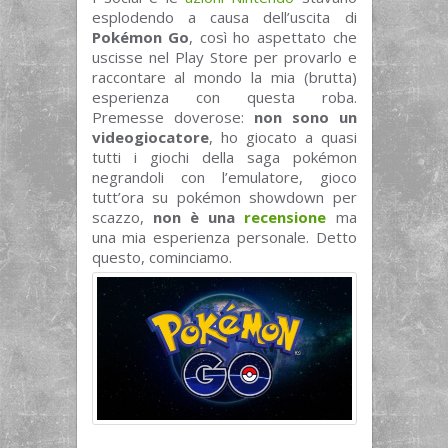
esplodendo a causa dell’uscita di
Pokémon Go
, così ho aspettato che
uscisse nel Play Store per provarlo e
raccontare al mondo la mia (brutta)
esperienza con questa roba.
Premesse doverose:
non sono un
videogiocatore
, ho giocato a quasi
tutti i giochi della saga pokémon
negrandoli con l’emulatore, gioco
tutt’ora su pokémon showdown per
scazzo,
non è una
recensione
ma
una mia esperienza personale. Detto
questo, cominciamo.