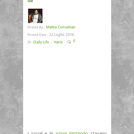
Mattia Conselvan
Posted By :
22 Luglio 2016
Posted Date :
0
In
Daily Life
,
Varie
I social e le
azioni Nintendo
stavano