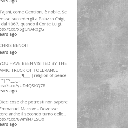
ears ago
ajani, come Gentiloni, è nobile. Se
esse succedergli a Palazzo Chigi,
 dal 1867, quando il Conte Luigi...
tps://t.co/x5gCNARpgG
ears ago
CHRIS BENOIT
ears ago
YOU HAVE BEEN VISITED BY THE
LAMIC TRUCK OF TOLERANCE
___________¶___ |religion of peace
“”|””\__,_...
tps://t.co/yUD4QSKQ78
ears ago
Dieci cose che potresti non sapere
 Emmanuel Macron: - Dovesse
cere anche il secondo turno delle...
tps://t.co/8wmlN7ESOo
ears ago