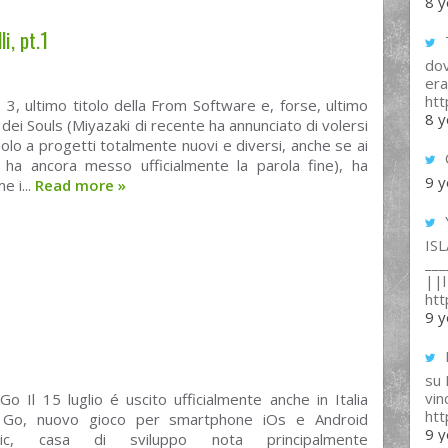
8 y
i, pt.1
T
dov
era
ht
 3, ultimo titolo della From Software e, forse, ultimo
8 y
e dei Souls (Miyazaki di recente ha annunciato di volersi
olo a progetti totalmente nuovi e diversi, anche se ai
 ha ancora messo ufficialmente la parola fine), ha
9 y
e i...
Read more
»
IS
___
||l 
ht
9 y
su
vin
 Il 15 luglio é uscito ufficialmente anche in Italia
ht
Go, nuovo gioco per smartphone iOs e Android
9 y
tic, casa di sviluppo nota principalmente