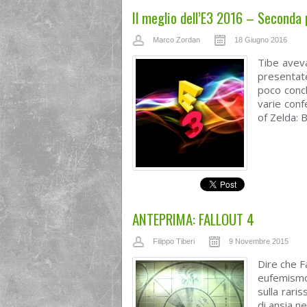
Il meglio dell’E3 2016 – Seconda 
Marco Zordan
18 Giugno 2016
Tibe aveva
presentate
poco concl
varie conf
of Zelda: B
ANTEPRIMA: FALLOUT 4
Filippo Tiberi
9 Novembre 2015
Dire che Fa
eufemismo
sulla rari
di ansia ne