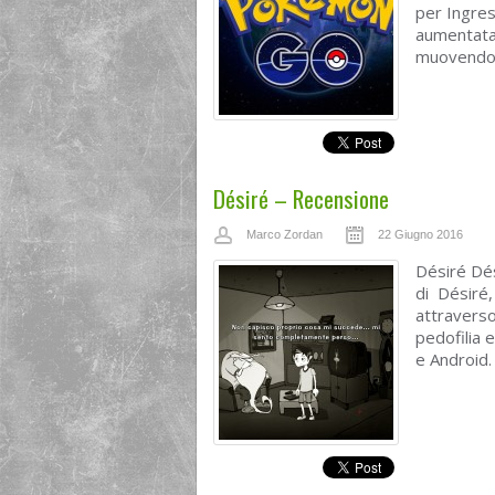
per Ingres
aumentata,
muovendosi
Désiré – Recensione
Marco Zordan
22 Giugno 2016
Désiré Dés
di Désiré
attravers
pedofilia 
e Android