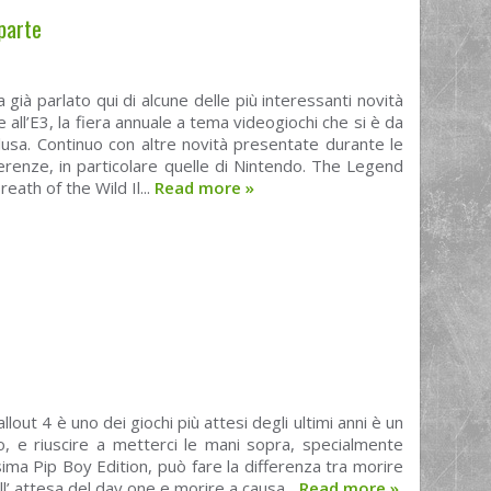
parte
 già parlato qui di alcune delle più interessanti novità
 all’E3, la fiera annuale a tema videogiochi che si è da
usa. Continuo con altre novità presentate durante le
erenze, in particolare quelle di Nintendo. The Legend
reath of the Wild Il...
Read more
»
llout 4 è uno dei giochi più attesi degli ultimi anni è un
, e riuscire a metterci le mani sopra, specialmente
ssima Pip Boy Edition, può fare la differenza tra morire
ll’ attesa del day one e morire a causa...
Read more
»