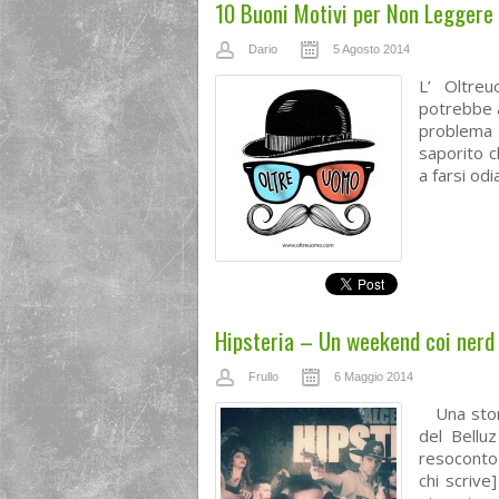
10 Buoni Motivi per Non Leggere 
Dario
5 Agosto 2014
L’ Oltreu
potrebbe a
problema 
saporito c
a farsi odi
Hipsteria – Un weekend coi nerd 
Frullo
6 Maggio 2014
Una stori
del Bellu
resoconto
chi scrive