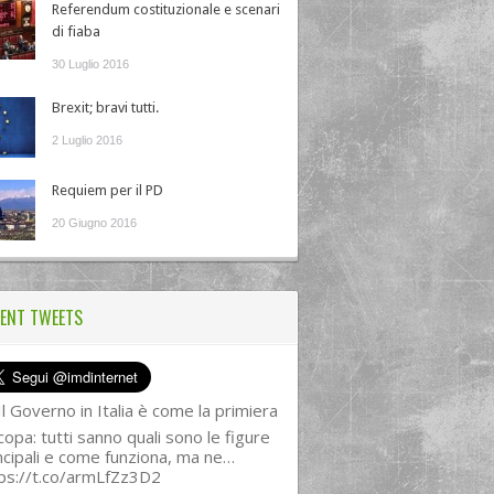
Referendum costituzionale e scenari
di fiaba
30 Luglio 2016
Brexit; bravi tutti.
2 Luglio 2016
Requiem per il PD
20 Giugno 2016
ENT TWEETS
l Governo in Italia è come la primiera
copa: tutti sanno quali sono le figure
ncipali e come funziona, ma ne…
ps://t.co/armLfZz3D2