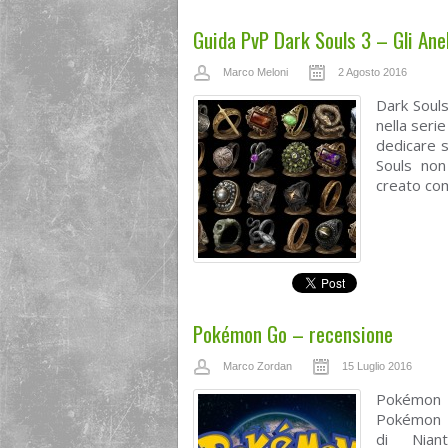
Guida PvP Dark Souls 3 – Gli Anell
Marco Meloni
2 Agosto 2016
Dark Souls
nella seri
dedicare s
Souls non
creato com
Pokémon Go – recensione
Marco Zordan
15 Luglio 2016
Pokémon Go
Pokémon 
di Nian