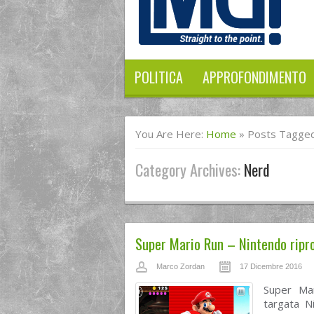
POLITICA
APPROFONDIMENTO
You Are Here:
Home
»
Posts Tagged
Category Archives:
Nerd
Super Mario Run – Nintendo ripro
Marco Zordan
17 Dicembre 2016
Super Mar
targata N