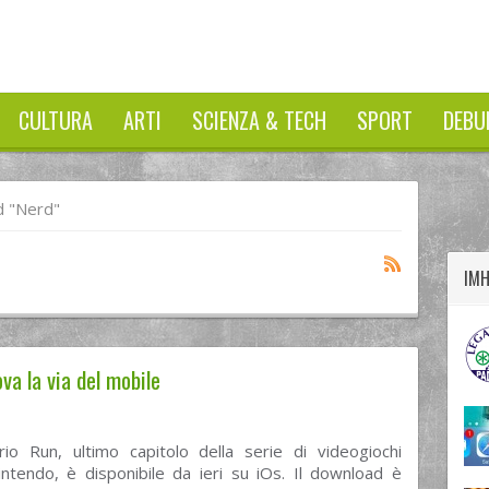
CULTURA
ARTI
SCIENZA & TECH
SPORT
DEBU
twitter
googleplus
facebook
 "nerd"
IM
va la via del mobile
io Run, ultimo capitolo della serie di videogiochi
intendo, è disponibile da ieri su iOs. Il download è