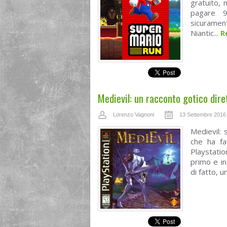
gratuito, 
pagare 9
sicuramen
Niantic...
R
Medievil: un racconto gotico dir
Lorenzo Vagnoni
13 Settembre 2016
Medievil: 
che ha fa
Playstati
primo e in
di fatto, 