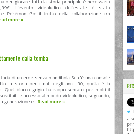
ma per giocare tutta la storia principale è necessario
,99€. L’evento videoludico dell’estate è stato
te Pokémon Go: il frutto della collaborazione tra
ead more
»
ettamente dalla tomba
storia di un eroe senza mandibola Se c’è una console
tto la storia per i nati negli anni ‘90, quella è la
REC
on. Quel blocco grigio ha rappresentato per molti il
sostituibile accesso al mondo videoludico, segnando,
una generazione e...
Read more
»
I
a s
pri
htt