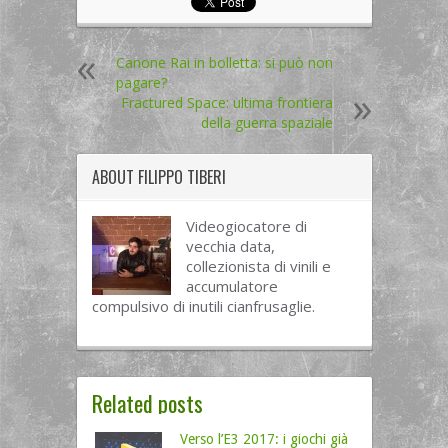
Canone Rai in bolletta: si può non
pagare?
Fractured Space: ultima frontiera
della guerra spaziale
ABOUT
FILIPPO TIBERI
Videogiocatore di
vecchia data,
collezionista di vinili e
accumulatore
compulsivo di inutili cianfrusaglie.
Related posts
Verso l’E3 2017: i giochi già