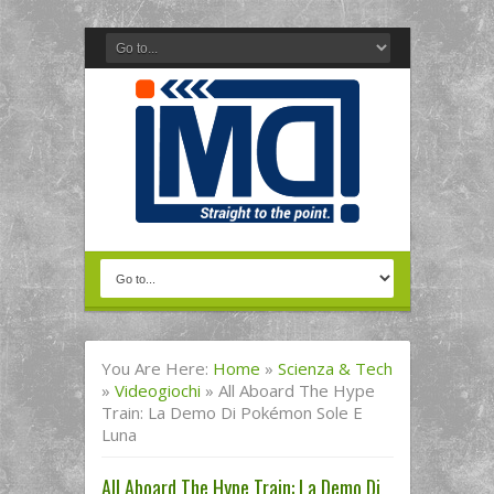
You Are Here:
Home
»
Scienza & Tech
»
Videogiochi
»
All Aboard The Hype
Train: La Demo Di Pokémon Sole E
Luna
All Aboard The Hype Train: La Demo Di