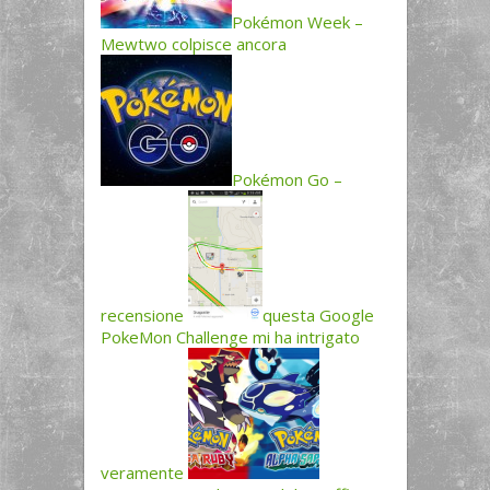
Pokémon Week –
Mewtwo colpisce ancora
Pokémon Go –
recensione
questa Google
PokeMon Challenge mi ha intrigato
veramente