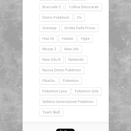
Bracciale Z
Collina Diecicarati
Demo Pokémon
Ds
Greninja
Grotta Della Prova
Hau'oli
Hawaii
Hype
Mosse Z
New 3ds
New 3ds Xl
Nintendo
Nuova Demo Pokémon
Pikachu
Pokemon
Pokemon Luna
Pokemon Sole
Settima Generazione Pokémon
Team Skull