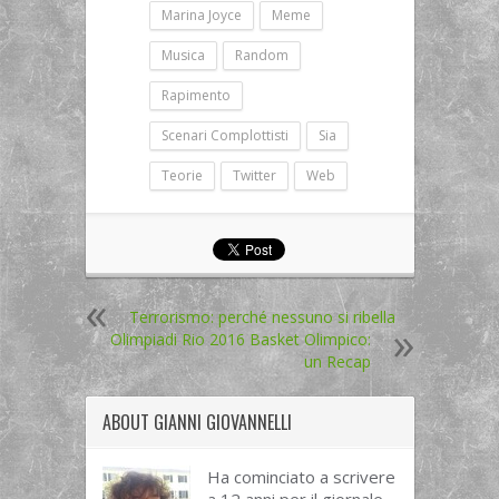
Marina Joyce
Meme
Musica
Random
Rapimento
Scenari Complottisti
Sia
Teorie
Twitter
Web
Terrorismo: perché nessuno si ribella
Olimpiadi Rio 2016 Basket Olimpico:
un Recap
ABOUT
GIANNI GIOVANNELLI
Ha cominciato a scrivere
a 12 anni per il giornale