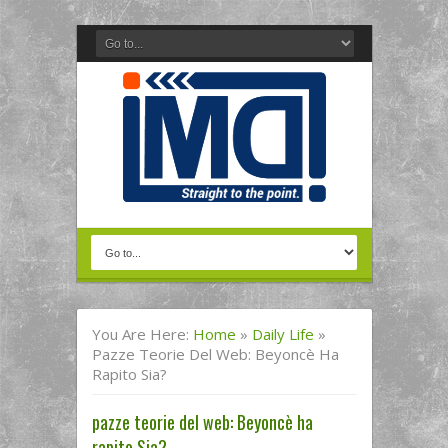
You Are Here:
Home
»
Daily Life
»
Pazze Teorie Del Web: Beyoncè Ha
Rapito Sia?
pazze teorie del web: Beyoncè ha
rapito Sia?