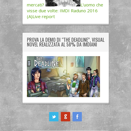
mercati?
L’uomo che
visse due volte: IMDI Raduno 2016
(A)Live report
PROVA LA DEMO DI “THE DEADLINE”, VISUAL
NOVEL REALIZZATA AL 58% DA IMDIANI
ook