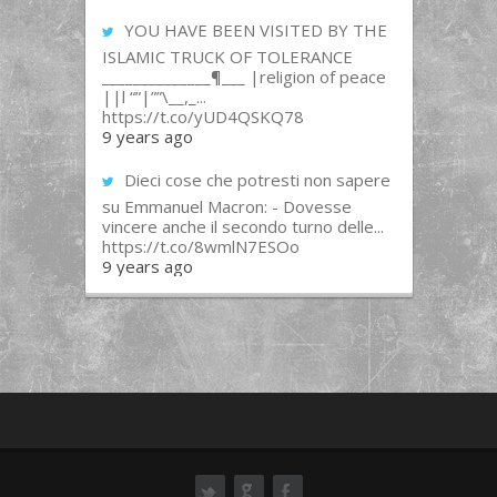
YOU HAVE BEEN VISITED BY THE
ISLAMIC TRUCK OF TOLERANCE
______________¶___ |religion of peace
||l “”|””\__,_...
https://t.co/yUD4QSKQ78
9 years ago
Dieci cose che potresti non sapere
su Emmanuel Macron: - Dovesse
vincere anche il secondo turno delle...
https://t.co/8wmlN7ESOo
9 years ago