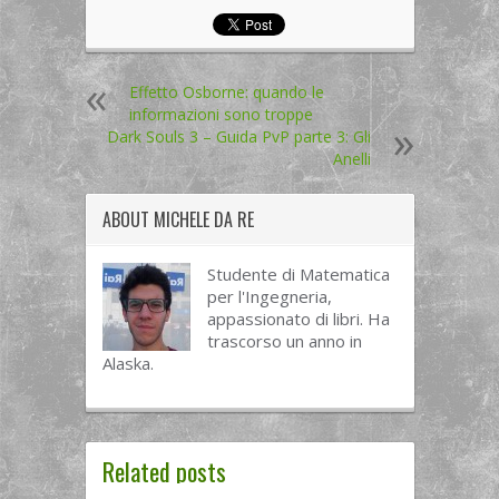
Effetto Osborne: quando le
informazioni sono troppe
Dark Souls 3 – Guida PvP parte 3: Gli
Anelli
ABOUT
MICHELE DA RE
Studente di Matematica
per l'Ingegneria,
appassionato di libri. Ha
trascorso un anno in
Alaska.
Related posts