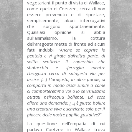
vegetariani. Il punto di vista di Wallace,
come quello di Coetzee, cerca di non
essere prevenuto e di riportare,
semplicemente, alcuni interrogativi
che sorgono spontaneamente.
Qualsiasi opinione si abbia
sull’animalismo, la cottura
dell’aragosta mette di fronte ad alcuni
fatti indubbi. “
Anche se coprite la
pentola e vi girate dall’altra parte, di
solito sentirete il coperchio che
sbatacchia e sferraglia mentre
l’aragosta cerca di spingerlo via per
uscire. […] L’aragosta, in altre parole, si
comporta in modo assai simile a come
ci comporteremmo voi o io se venissimo
buttati nell’acqua bollente. Ed ecco
allora una domanda: […] è giusto bollire
una creatura viva e senziente solo per il
piacere delle nostre papille gustative?”
La questione dell’empatia di cui
parlava Coetzee in Wallace trova