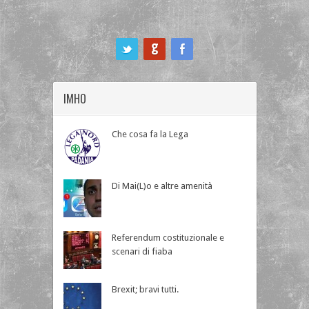
ook
IMHO
Che cosa fa la Lega
Di Mai(L)o e altre amenità
Referendum costituzionale e
scenari di fiaba
Brexit; bravi tutti.