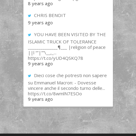
8 years ago
CHRIS BENOIT
9 years ago
YOU HAVE BEEN VISITED BY THE
ISLAMIC TRUCK OF TOLERANCE
______________¶___ |religion of peace
||l “”|””\__,_...
https://t.co/yUD4QSKQ78
9 years ago
Dieci cose che potresti non sapere
su Emmanuel Macron: - Dovesse
vincere anche il secondo turno delle...
https://t.co/8wmlN7ESOo
9 years ago