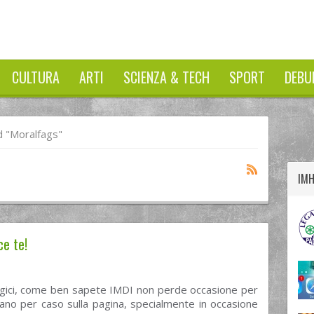
CULTURA
ARTI
SCIENZA & TECH
SPORT
DEBU
twitter
googleplus
facebook
 "moralfags"
IM
ce te!
inergici, come ben sapete IMDI non perde occasione per
itano per caso sulla pagina, specialmente in occasione