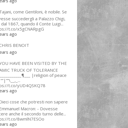
ears ago
ajani, come Gentiloni, è nobile. Se
esse succedergli a Palazzo Chigi,
 dal 1867, quando il Conte Luigi...
tps://t.co/x5gCNARpgG
ears ago
CHRIS BENOIT
ears ago
YOU HAVE BEEN VISITED BY THE
LAMIC TRUCK OF TOLERANCE
___________¶___ |religion of peace
“”|””\__,_...
tps://t.co/yUD4QSKQ78
ears ago
Dieci cose che potresti non sapere
 Emmanuel Macron: - Dovesse
cere anche il secondo turno delle...
tps://t.co/8wmlN7ESOo
ears ago