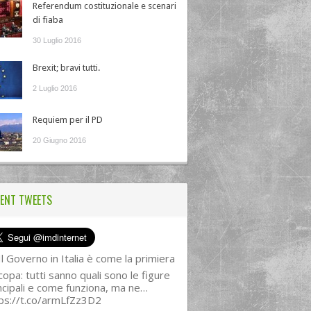
Referendum costituzionale e scenari
di fiaba
30 Luglio 2016
Brexit; bravi tutti.
2 Luglio 2016
Requiem per il PD
20 Giugno 2016
ENT TWEETS
l Governo in Italia è come la primiera
copa: tutti sanno quali sono le figure
ncipali e come funziona, ma ne…
ps://t.co/armLfZz3D2