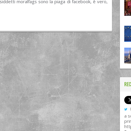
siddetti moralfags sono la piaga di facebook, è vero,
REC
I
a s
pri
htt