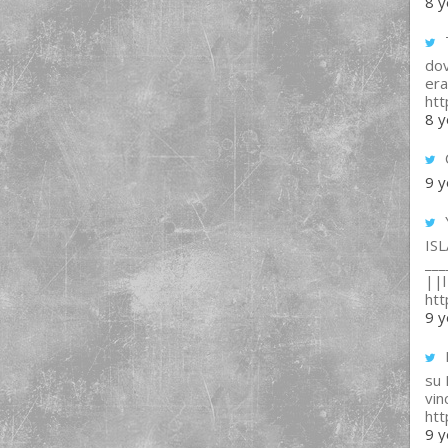
8 y
T
dov
era
ht
8 y
9 y
IS
___
||l 
ht
9 y
su
vin
ht
9 y