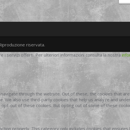
Riproduzione riservata.
twitter
googleplus
facebook
re i servizi offerti. Per ulteriori informazioni consulta la nostra
info
navigate through the website. Out of these, the cookies that ar
site. We also use third-party cookies that help us analyze and und
o opt-out of these cookies. But opting out of some of these cook
ction properly. This category only includes cookies that ensures 