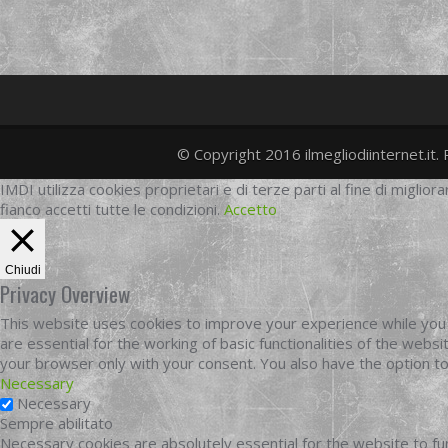
© Copyright 2016 ilmegliodiinternet.it. 
IMDI utilizza cookies proprietari e di terze parti al fine di migliora
fianco accetti tutte le condizioni.
Accetto
Chiudi
Privacy Overview
This website uses cookies to improve your experience while you 
are essential for the working of basic functionalities of the web
your browser only with your consent. You also have the option t
Necessary
Necessary
Sempre abilitato
Necessary cookies are absolutely essential for the website to fun