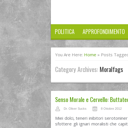
POLITICA
APPROFONDIMENTO
You Are Here:
Home
»
Posts Tagged
Category Archives:
Moralfags
Senso Morale e Cervello: Buttate
Dr. Oliver Sucks
8 Ottobre 2012
Miei dolci, teneri inibitori seroton
sfottere gli ignari moralisti che cap