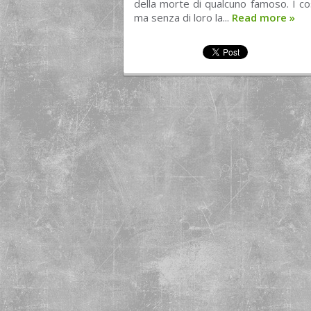
della morte di qualcuno famoso. I co
ma senza di loro la...
Read more
»