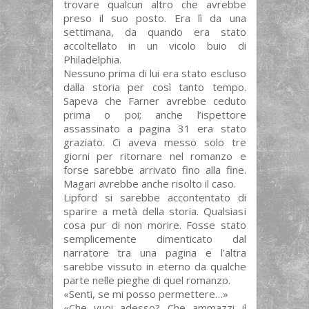
trovare qualcun altro che avrebbe
preso il suo posto. Era lì da una
settimana, da quando era stato
accoltellato in un vicolo buio di
Philadelphia.
Nessuno prima di lui era stato escluso
dalla storia per così tanto tempo.
Sapeva che Farner avrebbe ceduto
prima o poi; anche l’ispettore
assassinato a pagina 31 era stato
graziato. Ci aveva messo solo tre
giorni per ritornare nel romanzo e
forse sarebbe arrivato fino alla fine.
Magari avrebbe anche risolto il caso.
Lipford si sarebbe accontentato di
sparire a metà della storia. Qualsiasi
cosa pur di non morire. Fosse stato
semplicemente dimenticato dal
narratore tra una pagina e l’altra
sarebbe vissuto in eterno da qualche
parte nelle pieghe di quel romanzo.
«Senti, se mi posso permettere…»
«Che vuoi adesso? Che ammazzi il