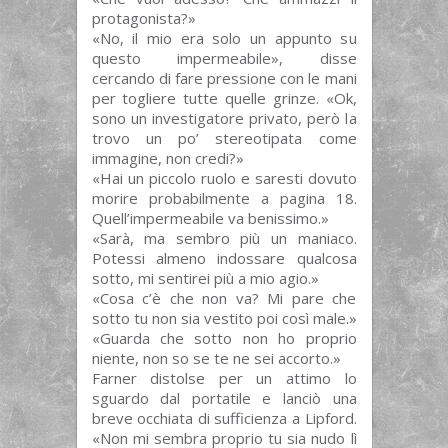
protagonista?»
«No, il mio era solo un appunto su
questo impermeabile», disse
cercando di fare pressione con le mani
per togliere tutte quelle grinze. «Ok,
sono un investigatore privato, però la
trovo un po’ stereotipata come
immagine, non credi?»
«Hai un piccolo ruolo e saresti dovuto
morire probabilmente a pagina 18.
Quell’impermeabile va benissimo.»
«Sarà, ma sembro più un maniaco.
Potessi almeno indossare qualcosa
sotto, mi sentirei più a mio agio.»
«Cosa c’è che non va? Mi pare che
sotto tu non sia vestito poi così male.»
«Guarda che sotto non ho proprio
niente, non so se te ne sei accorto.»
Farner distolse per un attimo lo
sguardo dal portatile e lanciò una
breve occhiata di sufficienza a Lipford.
«Non mi sembra proprio tu sia nudo lì