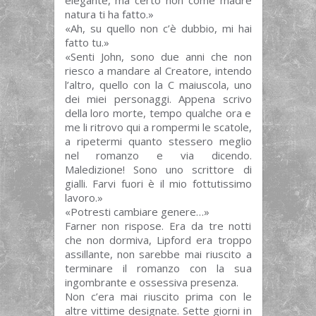
elegante, ma certo non come madre
natura ti ha fatto.»
«Ah, su quello non c’è dubbio, mi hai
fatto tu.»
«Senti John, sono due anni che non
riesco a mandare al Creatore, intendo
l’altro, quello con la C maiuscola, uno
dei miei personaggi. Appena scrivo
della loro morte, tempo qualche ora e
me li ritrovo qui a rompermi le scatole,
a ripetermi quanto stessero meglio
nel romanzo e via dicendo.
Maledizione! Sono uno scrittore di
gialli. Farvi fuori è il mio fottutissimo
lavoro.»
«Potresti cambiare genere…»
Farner non rispose. Era da tre notti
che non dormiva, Lipford era troppo
assillante, non sarebbe mai riuscito a
terminare il romanzo con la sua
ingombrante e ossessiva presenza.
Non c’era mai riuscito prima con le
altre vittime designate. Sette giorni in