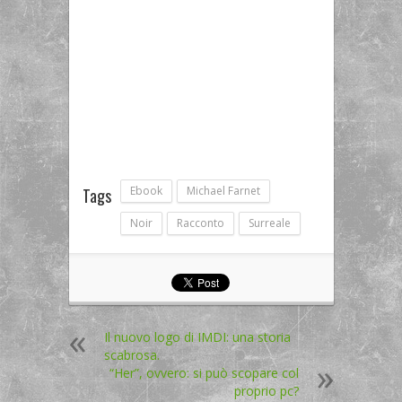
Ebook
Michael Farnet
Tags
Noir
Racconto
Surreale
Il nuovo logo di IMDI: una storia
scabrosa.
“Her”, ovvero: si può scopare col
proprio pc?