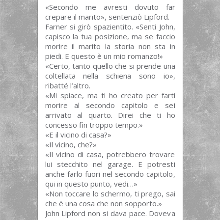
«Secondo me avresti dovuto far
crepare il marito», sentenziò Lipford.
Farner si girò spazientito. «Senti John,
capisco la tua posizione, ma se faccio
morire il marito la storia non sta in
piedi. E questo è un mio romanzo!»
«Certo, tanto quello che si prende una
coltellata nella schiena sono io»,
ribatté l’altro.
«Mi spiace, ma ti ho creato per farti
morire al secondo capitolo e sei
arrivato al quarto. Direi che ti ho
concesso fin troppo tempo.»
«E il vicino di casa?»
«Il vicino, che?»
«Il vicino di casa, potrebbero trovare
lui stecchito nel garage. E potresti
anche farlo fuori nel secondo capitolo,
qui in questo punto, vedi…»
«Non toccare lo schermo, ti prego, sai
che è una cosa che non sopporto.»
John Lipford non si dava pace. Doveva