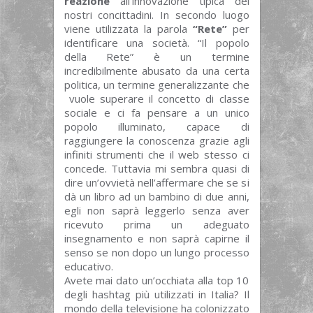
reazione
all’innovazione tipica dei
nostri concittadini. In secondo luogo
viene utilizzata la parola
“Rete”
per
identificare una società. “Il popolo
della Rete” è un termine
incredibilmente abusato da una certa
politica, un termine generalizzante che
vuole superare il concetto di classe
sociale e ci fa pensare a un unico
popolo illuminato, capace di
raggiungere la conoscenza grazie agli
infiniti strumenti che il web stesso ci
concede. Tuttavia mi sembra quasi di
dire un’ovvietà nell’affermare che se si
dà un libro ad un bambino di due anni,
egli non saprà leggerlo senza aver
ricevuto prima un adeguato
insegnamento e non saprà capirne il
senso se non dopo un lungo processo
educativo.
Avete mai dato un’occhiata alla top 10
degli hashtag più utilizzati in Italia? Il
mondo della televisione ha colonizzato