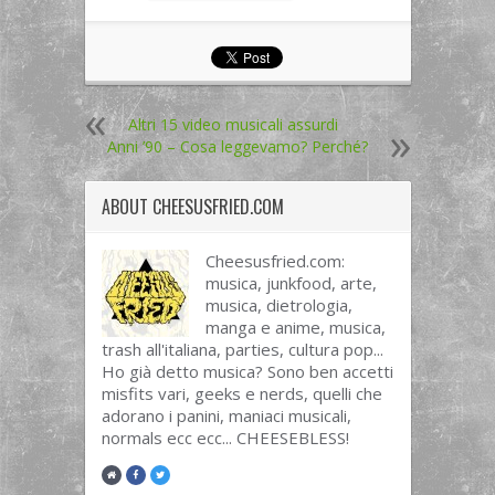
Altri 15 video musicali assurdi
Anni ’90 – Cosa leggevamo? Perché?
ABOUT
CHEESUSFRIED.COM
Cheesusfried.com:
musica, junkfood, arte,
musica, dietrologia,
manga e anime, musica,
trash all'italiana, parties, cultura pop...
Ho già detto musica? Sono ben accetti
misfits vari, geeks e nerds, quelli che
adorano i panini, maniaci musicali,
normals ecc ecc... CHEESEBLESS!