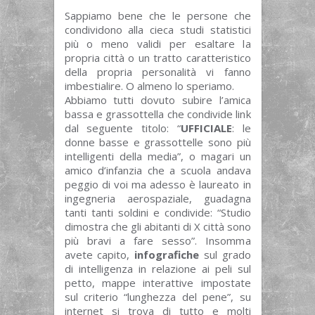
Sappiamo bene che le persone che
condividono alla cieca studi statistici
più o meno validi per esaltare la
propria città o un tratto caratteristico
della propria personalità vi fanno
imbestialire. O almeno lo speriamo.
Abbiamo tutti dovuto subire l’amica
bassa e grassottella che condivide link
dal seguente titolo: “
UFFICIALE
: le
donne basse e grassottelle sono più
intelligenti della media”, o magari un
amico d’infanzia che a scuola andava
peggio di voi ma adesso è laureato in
ingegneria aerospaziale, guadagna
tanti tanti soldini e condivide: “Studio
dimostra che gli abitanti di X città sono
più bravi a fare sesso”. Insomma
avete capito,
infografiche
sul grado
di intelligenza in relazione ai peli sul
petto, mappe interattive impostate
sul criterio “lunghezza del pene”, su
internet si trova di tutto e molti