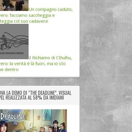
Un compagno caduto,
ero: facciamo saccheggia e
teggia col suo cadavere
Il Richiamo di Cthulhu,
ero: la verità è là fuori, ma io sto
ne dentro
VA LA DEMO DI “THE DEADLINE”, VISUAL
EL REALIZZATA AL 58% DA IMDIANI