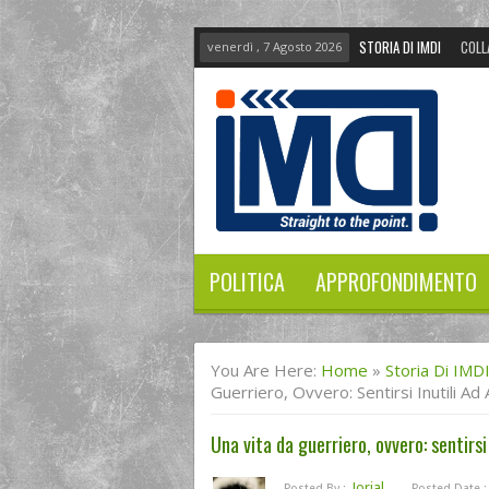
STORIA DI IMDI
COLL
venerdì , 7 Agosto 2026
POLITICA
APPROFONDIMENTO
You Are Here:
Home
»
Storia Di IMD
Guerriero, Ovvero: Sentirsi Inutili Ad Al
Una vita da guerriero, ovvero: sentirsi in
Jorial
Posted By :
Posted Date :