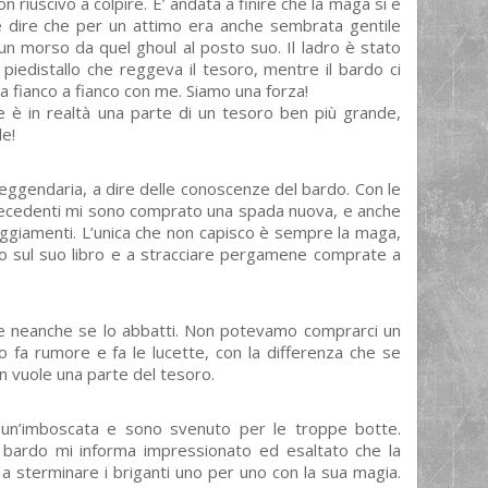
riuscivo a colpire. E’ andata a finire che la maga si è
, e dire che per un attimo era anche sembrata gentile
 morso da quel ghoul al posto suo. Il ladro è stato
 piedistallo che reggeva il tesoro, mentre il bardo ci
a fianco a fianco con me. Siamo una forza!
 è in realtà una parte di un tesoro ben più grande,
le!
leggendaria, a dire delle conoscenze del bardo. Con le
recedenti mi sono comprato una spada nuova, e anche
aggiamenti. L’unica che non capisco è sempre la maga,
rno sul suo libro e a stracciare pergamene comprate a
e neanche se lo abbatti. Non potevamo comprarci un
so fa rumore e fa le lucette, con la differenza che se
n vuole una parte del tesoro.
n un’imboscata e sono svenuto per le troppe botte.
il bardo mi informa impressionato ed esaltato che la
o a sterminare i briganti uno per uno con la sua magia.