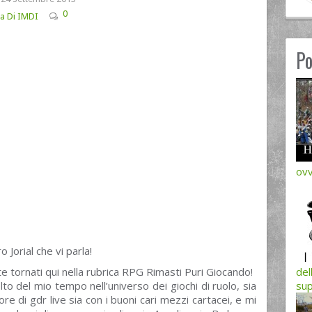
0
ia Di IMDI
Po
ovv
 Jorial che vi parla!
 tornati qui nella rubrica RPG Rimasti Puri Giocando!
del
 del mio tempo nell’universo dei giochi di ruolo, sia
sup
re di gdr live sia con i buoni cari mezzi cartacei, e mi