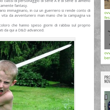
no classi di personaggio di serie A e di serie B almeno
tamente fantasy.
ario immaginario, in cui un guerriero si rende conto di
ovv
a vita da avventuriero man mano che la campagna va
fes
coloro che hanno speso giorni di rabbia sul proprio
cati da qui a D&D advanced.
ovv
be
PRO
NOV