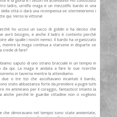
nte e la gloria e i tesori mi attendono! Ho conosciuto
ltro ladro, un’elfa maga e un mezzelfo bardo in una
a della città ci darà una ricompensa se stermineremo i
e qui. Verso la vittoria!
perchè ho ucciso un sacco di goblin e ha deciso che
 ne avrò bisogno, e anche il ladro è contento perchè
pire alle spalle i nostri nemici. Il bardo ha organizzato
a, mentre la maga continua a starsene in disparte se
a crede di fare?
abbiamo saputo di uno strano bracciale in un tempio in
o da qui. La maga è andata a fare le sue ricerche
passeremo in taverna mentre la attendiamo.
 due o tre tizi che ascoltavano incantati il bardo,
ono stato abbastanza forte da prendere a pugni tutti
 tre mi ammirano per il coraggio, fantastico! Intanto la
 anche perchè le guardie cittadine non ci vogliono
re che dimoravano nel tempio sono state annientate,