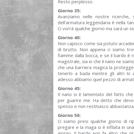
Resto perplesso.
Giorno 35:
Avanziamo nelle nostre ricerche, 
dell’armatura leggendaria è nella ta
Ci vorrà qualche giorno ma sarà un s
Giorno 40:
Non capisco come sia potuto accade
di brutto. Non appena ci siamo trova
fiamme dalla bocca, e se il bardo è ri
magistrale, sia io che il nano ne siam
che una barriera magica la protegg
tenerlo a bada mentre gli altri lo 
adesso abbiamo quel pezzo di armat
Giorno 45:
Il nano si è lamentato del fatto ch
per guarire me. Ha detto che devo 
spesso e non restituisco abbastanza
Giorno 50:
Ci siamo presi qualche giorno di rip
pregare e la maga si è infilata in u
giorno. Il bardo non fa altro che or