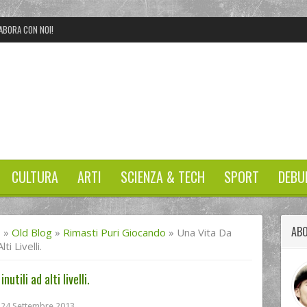
ABORA CON NOI!
CULTURA
ARTI
SCIENZA & TECH
SPORT
DEBU
ABO
I
»
Old Blog
»
Rimasti Puri Giocando
»
Una Vita Da
ti Livelli.
utili ad alti livelli.
24 Settembre 2013