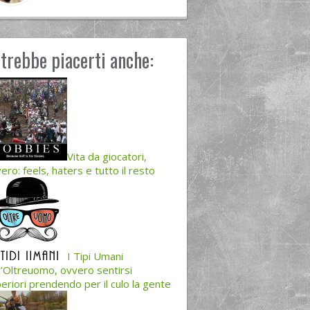
trebbe piacerti anche:
Vita da giocatori,
ero: feels, haters e tutto il resto
I Tipi Umani
l’Oltreuomo, ovvero sentirsi
eriori prendendo per il culo la gente