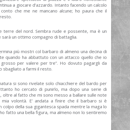
tinua a giocare d’azzardo. Intanto facendo un calcolo
 conto che me ne mancano alcune; ho paura che il
resto.
le terre del nord. Sembra rude e possente, ma è un
 sarà un ottimo compagno di battaglia.
rmina più mostri col barbaro di almeno una decina di
nte quando ha abbattuto con un attacco quello che io
 grosso per valere per tre”. Ho dovuto pagargli da
sbagliato a farmi il resto.
matura si sono rivelate solo chiacchiere del bardo per
ettanto ho cercato di punirlo, ma dopo una serie di
i, oltre al fatto che mi sono messo a ballare sulle note
 mia volontà. E’ andata a finire che il barbaro si è
n un colpo della sua gigantesca spada mentre la maga lo
 ho fatto una bella figura, ma almeno non lo sentiremo