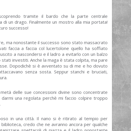
scoprendo tramite il bardo che la parte centrale
na di un drago. Finalmente un mostro alla mia portata!
icuro successo!
re, ma nonostante il successo sono stato massacrato
ti faccia a faccia col lucertolone quello ha soffiato
uscito a nascondersi e il ladro a evitarlo con un balzo
o stati investiti. Anche la maga è stata colpita, ma pare
esse. Dopodichè si è avventato su di me e ho dovuto
attaccavano senza sosta. Seppur stanchi e bruciati,
ura.
e metà delle sue concessioni divine sono concentrate
darmi una regolata perchè mi faccio colpire troppo
.
oso in una città. Il nano si è ritirato al tempio per
na biblioteca, credo che ne avranno ancora per qualche
ganizzare spettacoli di piazza e il ladro nonostante