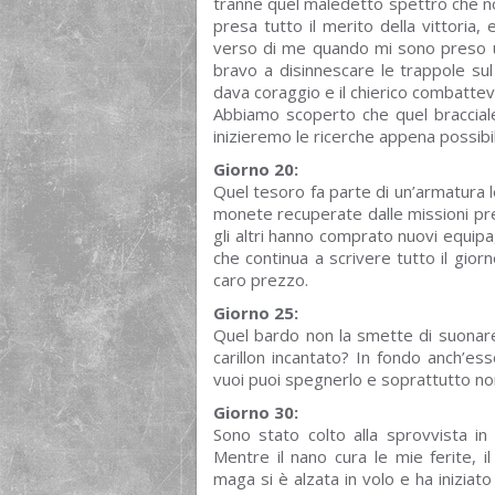
tranne quel maledetto spettro che non 
presa tutto il merito della vittoria
verso di me quando mi sono preso un
bravo a disinnescare le trappole sul
dava coraggio e il chierico combattev
Abbiamo scoperto che quel bracciale
inizieremo le ricerche appena possibi
Giorno 20:
Quel tesoro fa parte di un’armatura 
monete recuperate dalle missioni p
gli altri hanno comprato nuovi equip
che continua a scrivere tutto il gio
caro prezzo.
Giorno 25:
Quel bardo non la smette di suonar
carillon incantato? In fondo anch’es
vuoi puoi spegnerlo e soprattutto no
Giorno 30:
Sono stato colto alla sprovvista i
Mentre il nano cura le mie ferite, 
maga si è alzata in volo e ha iniziat