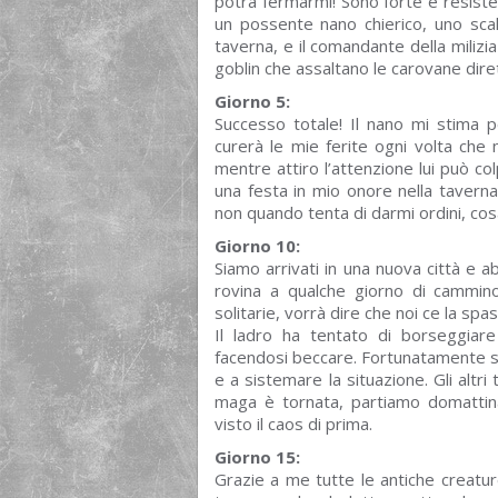
potrà fermarmi! Sono forte e resiste
un possente nano chierico, uno sca
taverna, e il comandante della milizi
goblin che assaltano le carovane dirett
Giorno 5:
Successo totale! Il nano mi stima 
curerà le mie ferite ogni volta che
mentre attiro l’attenzione lui può col
una festa in mio onore nella tavern
non quando tenta di darmi ordini, cos
Giorno 10:
Siamo arrivati in una nuova città e 
rovina a qualche giorno di cammin
solitarie, vorrà dire che noi ce la s
Il ladro ha tentato di borseggiare
facendosi beccare. Fortunatamente s
e a sistemare la situazione. Gli altri
maga è tornata, partiamo domattina
visto il caos di prima.
Giorno 15:
Grazie a me tutte le antiche creatu