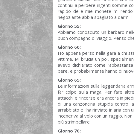
continui a perdere ingenti somme con
rapido delle mie monete mi rendo
negoziante abbia sbagliato a darmi il 
Giorno 55:
Abbiamo conosciuto un barbaro nel
buon compagno di viaggio. Penso che
Giorno 60:
Ho appena perso nella gara a chi ste
vittime. Mi brucia un po’, specialme
avevo dichiarato come “abbastanza
bere, e probabilmente hanno di nuovo 
Giorno 65:
Le informazioni sulla leggendaria ar
far colpo sulla maga. Per fare altr
attacchi e rincorse era ancora in pied
di una canzoncina stupida contro la
arrabbiato e l’ha rinviato in aria co
inceneriva al volo con un raggio. Non
più strimpellare.
Giorno 70: