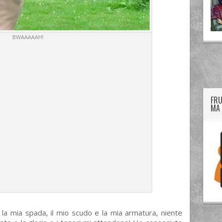
BWAAAAAH!
twitter
googleplus
facebook
FRU
MA 
 la mia spada, il mio scudo e la mia armatura, niente