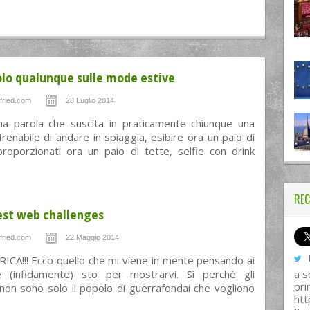
olo qualunque sulle mode estive
fried.com
28 Luglio 2014
na parola che suscita in praticamente chiunque una
efrenabile di andare in spiaggia, esibire ora un paio di
proporzionati ora un paio di tette, selfie con drink
REC
est web challenges
fried.com
22 Maggio 2014
I
ICA!!! Ecco quello che mi viene in mente pensando ai
 (infidamente) sto per mostrarvi. Sì perchè gli
a s
pri
non sono solo il popolo di guerrafondai che vogliono
htt