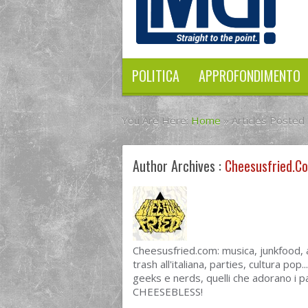
POLITICA
APPROFONDIMENTO
You Are Here:
Home
»
Articles Posted
Author Archives :
Cheesusfried.c
Cheesusfried.com: musica, junkfood, 
trash all'italiana, parties, cultura po
geeks e nerds, quelli che adorano i pan
CHEESEBLESS!