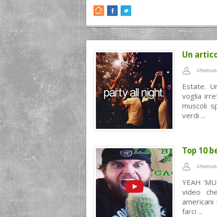
Un artic
cheesus
Estate. U
voglia irr
muscoli s
verdi ...
Top 10 b
cheesus
YEAH ‘MUR
video che
americani 
farci ...