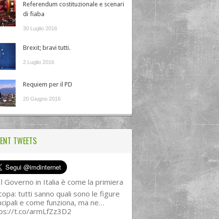
Referendum costituzionale e scenari
di fiaba
30 Luglio 2016
Brexit; bravi tutti.
2 Luglio 2016
Requiem per il PD
20 Giugno 2016
ENT TWEETS
l Governo in Italia è come la primiera
copa: tutti sanno quali sono le figure
ncipali e come funziona, ma ne…
ps://t.co/armLfZz3D2