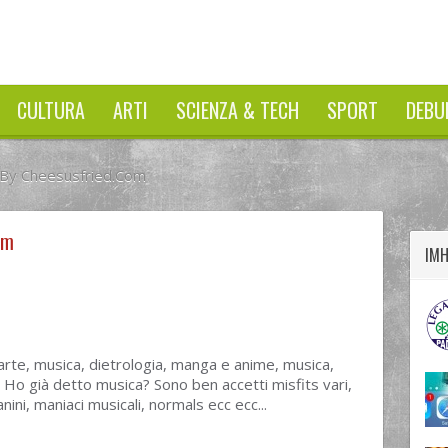
CULTURA
ARTI
SCIENZA & TECH
SPORT
DEBU
 By Cheesusfried.com
twitter
googleplus
facebook
om
IM
arte, musica, dietrologia, manga e anime, musica,
p... Ho già detto musica? Sono ben accetti misfits vari,
ini, maniaci musicali, normals ecc ecc...