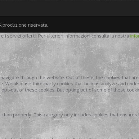
Riproduzione riservata.
twitter
googleplus
facebook
re i servizi offerti. Per ulteriori informazioni consulta la nostra
info
navigate through the website. Out of these, the cookies that ar
site. We also use third-party cookies that help us analyze and und
o opt-out of these cookies. But opting out of some of these cook
ction properly. This category only includes cookies that ensures 