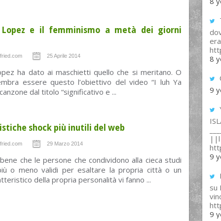
8 y
T
r Lopez e il femminismo a metà dei giorni
dov
era
ht
fried.com
25 Aprile 2014
8 y
opez ha dato ai maschietti quello che si meritano. O
mbra essere questo l’obiettivo del video “I luh Ya
9 y
canzone dal titolo “significativo e ...
IS
istiche shock più inutili del web
___
||l 
fried.com
29 Marzo 2014
ht
9 y
bene che le persone che condividono alla cieca studi
 più o meno validi per esaltare la propria città o un
tteristico della propria personalità vi fanno ...
su
vin
ht
9 y