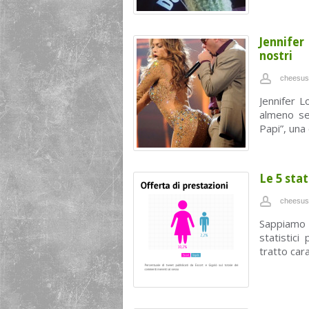
Jennife
nostri
cheesus
Jennifer L
almeno se
Papi”, una 
Le 5 stat
cheesus
Sappiamo 
statistici
tratto cara