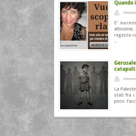
Quando i
cheesus
E’ succes
altissime,
ragazza ca
...
Gerusale
catapulta
cheesus
La Palesti
stati fra 
poco. Facc