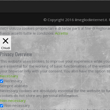
© Copyright 2016 ilmegliodiinternet.it. 
IMDI utilizza cookies proprietari e di terze parti al fine di migliora
fianco accetti tutte le condizioni.
Accetto
Chiudi
Privacy Overview
This website uses cookies to improve your experience while you 
are essential for the working of basic functionalities of the web
your browser only with your consent. You also have the option t
Necessary
Necessary
Sempre abilitato
Necessary cookies are absolutely essential for the website to fun
cookies do not store any personal information.
Non-necessary
Non-necessary