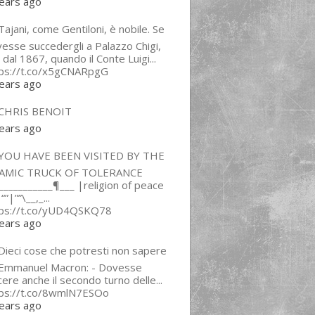
ears ago
ajani, come Gentiloni, è nobile. Se
esse succedergli a Palazzo Chigi,
 dal 1867, quando il Conte Luigi...
tps://t.co/x5gCNARpgG
ears ago
CHRIS BENOIT
ears ago
YOU HAVE BEEN VISITED BY THE
LAMIC TRUCK OF TOLERANCE
___________¶___ |religion of peace
“”|””\__,_...
tps://t.co/yUD4QSKQ78
ears ago
Dieci cose che potresti non sapere
 Emmanuel Macron: - Dovesse
cere anche il secondo turno delle...
tps://t.co/8wmlN7ESOo
ears ago