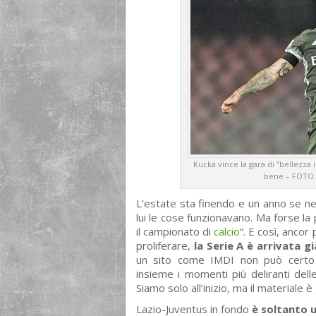
Kucka vince la gara di “bellezz
bene – FOTO: 
L’estate sta finendo e un anno se ne
lui le cose funzionavano. Ma forse la
il campionato di
calcio
“. E così, ancor
proliferare,
la Serie A è arrivata g
un sito come IMDI non può certo 
insieme i momenti più deliranti del
Siamo solo all’inizio, ma il materiale è 
Lazio-Juventus in fondo
è soltanto u