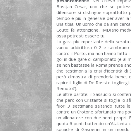
pesantemente.
Nel Chievo impossi
Bostjan Cesar, uno che se potes
difensore si distingue soprattutto 
tempo e più in generale per aver la f
una tibia. Un uomo che da anni cerca 
Couto: fai attenzione, IMDIano medio 
ossa potresti essere tu.
La gara più importante della serata è
vanno addirittura 0-2 e sembrano d
contro il Porto, ma non hanno fatto i
gol in due gare di campionato (e al m
se non bastasse la Roma prende anche i
che testimonia la crisi d’identità di 
però dimostra di prenderla bene, di
rapire il figlio di De Rossi e toglierg
Remoto?).
Le altre partite: il Sassuolo si con
che però con Cristante si toglie lo sfi
fuori 3 settimane saltando tutte le 
contro un Crotone sfortunato ma poco
un allenatore con due nomi propri.
quota 6 punti battendo un’Atalanta che
squadre di Gasperini in un mondo 