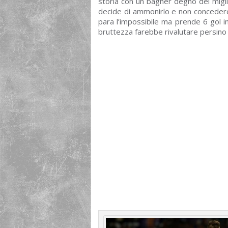
storia con un bagher degno del miglio
decide di ammonirlo e non conceder
para l’impossibile ma prende 6 gol in
bruttezza farebbe rivalutare persino il