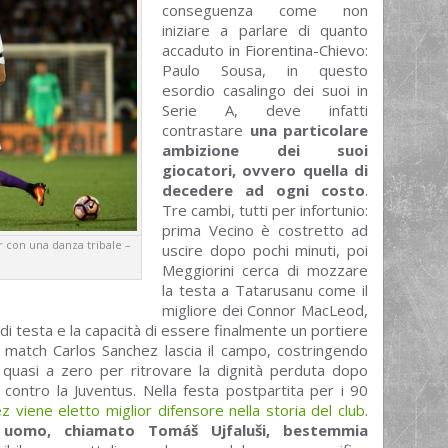
conseguenza come non
iniziare a parlare di quanto
accaduto in Fiorentina-Chievo:
Paulo Sousa, in questo
esordio casalingo dei suoi in
Serie A, deve infatti
contrastare
una particolare
ambizione dei suoi
giocatori, ovvero quella di
decedere ad ogni costo
.
Tre cambi, tutti per infortunio:
prima Vecino è costretto ad
ar con una danza tribale –
uscire dopo pochi minuti, poi
Meggiorini cerca di mozzare
la testa a Tatarusanu come il
migliore dei Connor MacLeod,
di testa e la capacità di essere finalmente un portiere
e match Carlos Sanchez lascia il campo, costringendo
 quasi a zero per ritrovare la dignità perduta dopo
a contro la Juventus. Nella festa postpartita per i 90
 viene eletto miglior difensore nella storia del club
.
 uomo, chiamato Tomáš Ujfaluši, bestemmia