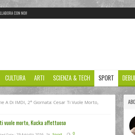
LLABORA CON NOI!
CULTURA
ARTI
SCIENZA & TECH
SPORT
DEBU
ABO
ie A Di IMDI, 2° Giornata: Cesar Ti Vuole Morto,
 ti vuole morto, Kucka affettuoso
0
29 Agosto 2016
In
Sport
ted Date :