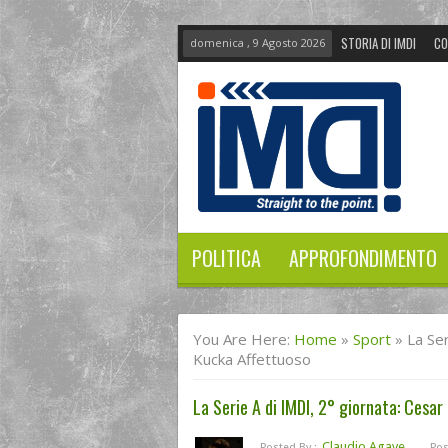
STORIA DI IMDI
CO
domenica , 9 Agosto 2026
POLITICA
APPROFONDIMENTO
You Are Here:
Home
»
Sport
»
La Ser
Kucka Affettuoso
La Serie A di IMDI, 2° giornata: Cesar
Claudio Agave
Posted By :
Pos