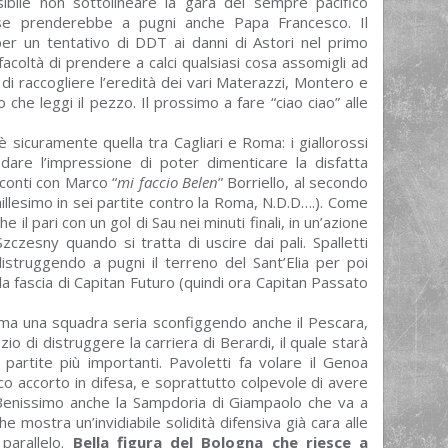
bile non sottolineare la gara del sempre pacifico
se prenderebbe a pugni anche Papa Francesco. Il
per un tentativo di DDT ai danni di Astori nel primo
acoltà di prendere a calci qualsiasi cosa assomigli ad
di raccogliere l’eredità dei vari Materazzi, Montero e
che leggi il pezzo. Il prossimo a fare “ciao ciao” alle
 sicuramente quella tra Cagliari e Roma: i giallorossi
are l’impressione di poter dimenticare la disfatta
 conti con Marco “
mi faccio Belen
” Borriello, al secondo
illesimo in sei partite contro la Roma, N.D.D….). Come
l pari con un gol di Sau nei minuti finali, in un’azione
Szczesny quando si tratta di uscire dai pali. Spalletti
struggendo a pugni il terreno del Sant’Elia per poi
li la fascia di Capitan Futuro (quindi ora Capitan Passato
ferma una squadra seria sconfiggendo anche il Pescara,
zio di distruggere la carriera di Berardi, il quale starà
partite più importanti. Pavoletti fa volare il Genoa
 accorto in difesa, e soprattutto colpevole di avere
 Benissimo anche la Sampdoria di Giampaolo che va a
 mostra un’invidiabile solidità difensiva già cara alle
parallelo.
Bella figura del Bologna che riesce a