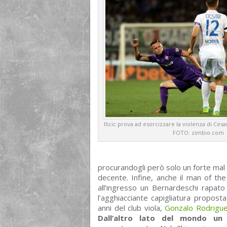
Ilicic prova ad esorcizzare la violenza di Ces
FOTO: zimbio.com
procurandogli però solo un forte mal 
decente. Infine, anche il man of th
all’ingresso un Bernardeschi rapato
l’agghiacciante capigliatura propost
anni del club viola,
Gonzalo Rodriguez
Dall’altro lato del mondo un