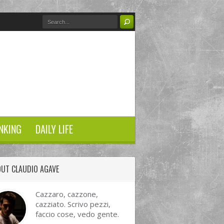
NKING
DAILY LIFE
UT CLAUDIO AGAVE
Cazzaro, cazzone,
cazziato. Scrivo pezzi,
faccio cose, vedo gente.