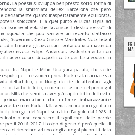
orno.
La poesia si sviluppa ben presto sotto forma di
ttendono la sminchiata dell’ex Barcellona che però
 è decisamente quanto inaspettatamente equilibrata,
twitter
googleplus
facebook
poterla sbloccare. E a quel punto è Lucas Biglia ad
un liscione al volo che favorisce il destro secco™ di
una squadra che può vantare un reparto d’attacco
ukic, Superman, Gesù Cristo e Mandrake. Nota lieta il
FRU
e ad intimorire gli avversari recitando una macumba
MA 
Negativo invece Felipe Anderson, evidentemente non
 il nuovo colore di capelli scelto per farsi vedere in
a pace tra Napoli e Milan. Una gara pacata, che vede
spulsi per i rossoneri: prima Kucka si fa cacciare via
ita dell’arbitro, poi Niang decide di attentare agli
e con tanto di flebo, come in occasione del primo gol
o un Milik che sembra aver già capito tutto della vita:
a prima marcatura che definire imbarazzante
vrasta su un Kucka dalla vena ancora poco gonfia in
 il primo gol del Napoli su calcio d’angolo dal 1983. Il
estinato a non conoscere il significato delle parole
che per il 2016-2017. Il colpo di genio è però quello di
rca di rimediare ad uno degli autogol più brutti della