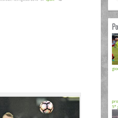
Po
gio
pro
5° 