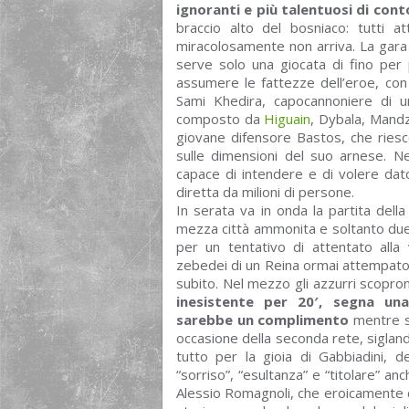
ignoranti e più talentuosi di cont
braccio alto del bosniaco: tutti a
miracolosamente non arriva. La gara
serve solo una giocata di fino per 
assumere le fattezze dell’eroe, con 
Sami Khedira, capocannoniere di 
composto da
Higuain
, Dybala, Mandz
giovane difensore Bastos, che riesc
sulle dimensioni del suo arnese. 
capace di intendere e di volere dato
diretta da milioni di persone.
In serata va in onda la partita dell
mezza città ammonita e soltanto due e
per un tentativo di attentato alla v
zebedei di un Reina ormai attempato 
subito. Nel mezzo gli azzurri scopron
inesistente per 20′, segna un
sarebbe un complimento
mentre so
occasione della seconda rete, siglando
tutto per la gioia di Gabbiadini, d
“sorriso”, “esultanza” e “titolare” an
Alessio Romagnoli, che eroicamente ce