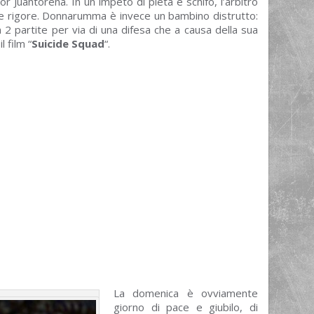
r Juantorena. In un impeto di pietà e schifo, l’arbitro
e rigore. Donnarumma è invece un bambino distrutto:
 2 partite per via di una difesa che a causa della sua
 film “
Suicide Squad
“.
La domenica è ovviamente
giorno di pace e giubilo, di