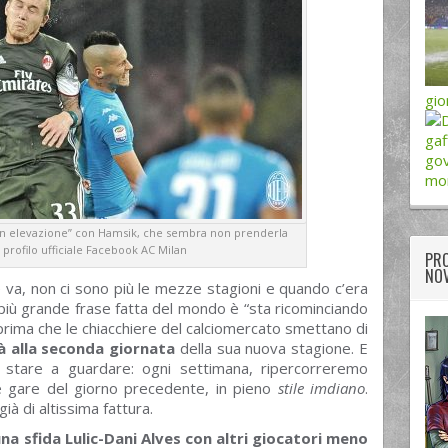
gio
gaf
gov
mo
a in elevazione” con Hamsik, che sembra non prenderla
profilo ufficiale Facebook AC Milan
PRO
NOV
 va, non ci sono più le mezze stagioni e quando c’era
 più grande frase fatta del mondo è “sta ricominciando
 prima che le chiacchiere del calciomercato smettano di
ià alla seconda giornata
della sua nuova stagione. E
stare a guardare: ogni settimana, ripercorreremo
le gare del giorno precedente, in pieno
stile imdiano
.
già di altissima fattura.
na sfida Lulic-Dani Alves con altri giocatori meno