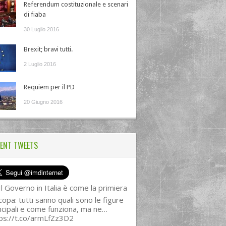
Referendum costituzionale e scenari
di fiaba
30 Luglio 2016
Brexit; bravi tutti.
2 Luglio 2016
Requiem per il PD
20 Giugno 2016
ENT TWEETS
l Governo in Italia è come la primiera
copa: tutti sanno quali sono le figure
ncipali e come funziona, ma ne…
ps://t.co/armLfZz3D2