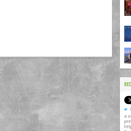
REC
I
a s
pri
htt