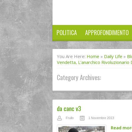
POLITICA
APPROFONDIMENTO
You Are Here:
Home
»
Daily Life
»
Bl
Vendetta, L'anarchico Rivoluzionario
Category Archives:
da canc v3
Frullo
1 Novembre 2013
Read mo