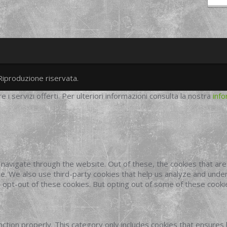
Riproduzione riservata.
twitter
googleplus
facebook
re i servizi offerti. Per ulteriori informazioni consulta la nostra
info
navigate through the website. Out of these, the cookies that ar
site. We also use third-party cookies that help us analyze and und
o opt-out of these cookies. But opting out of some of these cook
ction properly. This category only includes cookies that ensures 