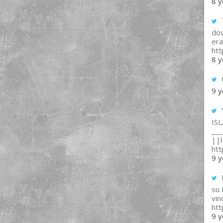
8 y
T
dov
era
ht
8 y
9 y
IS
___
||l 
ht
9 y
su
vin
ht
9 y