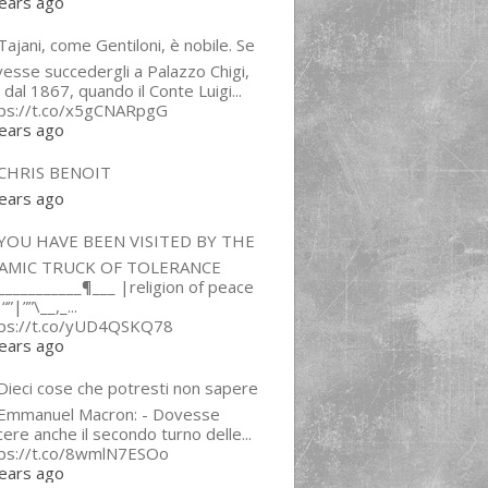
ears ago
ajani, come Gentiloni, è nobile. Se
esse succedergli a Palazzo Chigi,
 dal 1867, quando il Conte Luigi...
tps://t.co/x5gCNARpgG
ears ago
CHRIS BENOIT
ears ago
YOU HAVE BEEN VISITED BY THE
LAMIC TRUCK OF TOLERANCE
___________¶___ |religion of peace
“”|””\__,_...
tps://t.co/yUD4QSKQ78
ears ago
Dieci cose che potresti non sapere
 Emmanuel Macron: - Dovesse
cere anche il secondo turno delle...
tps://t.co/8wmlN7ESOo
ears ago