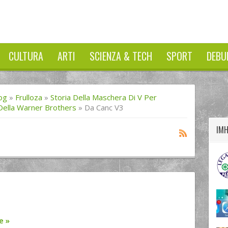
CULTURA
ARTI
SCIENZA & TECH
SPORT
DEBU
twitter
googleplus
facebook
og
»
Frulloza
»
Storia Della Maschera Di V Per
 Della Warner Brothers
»
Da Canc V3
IM
re
»