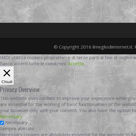
© Copyright 2016 ilmegliodiinternet.it. 
IMDI utilizza cookies proprietari e di terze parti al fine di migliora
fianco accetti tutte le condizioni.
Accetto
Chiudi
Privacy Overview
This website uses cookies to improve your experience while you 
are essential for the working of basic functionalities of the web
your browser only with your consent. You also have the option t
Necessary
Necessary
Sempre abilitato
Necessary cookies are absolutely essential for the website to fun