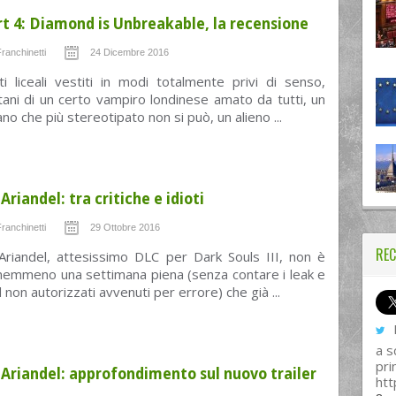
art 4: Diamond is Unbreakable, la recensione
ranchinetti
24 Dicembre 2016
i liceali vestiti in modi totalmente privi di senso,
ntani di un certo vampiro londinese amato da tutti, un
ano che più stereotipato non si può, un alieno ...
Ariandel: tra critiche e idioti
ranchinetti
29 Ottobre 2016
REC
Ariandel, attesissimo DLC per Dark Souls III, non è
 nemmeno una settimana piena (senza contare i leak e
 non autorizzati avvenuti per errore) che già ...
I
a s
pri
 Ariandel: approfondimento sul nuovo trailer
htt