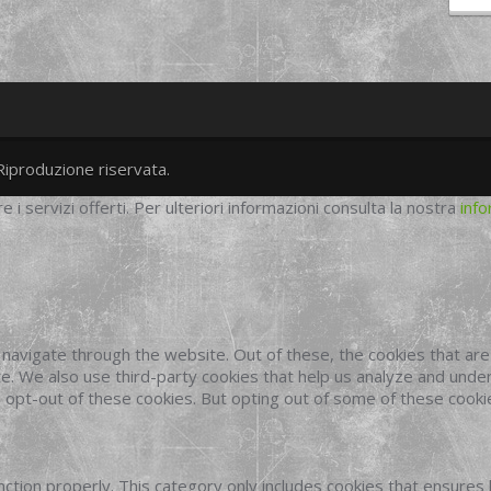
Riproduzione riservata.
twitter
googleplus
facebook
re i servizi offerti. Per ulteriori informazioni consulta la nostra
info
navigate through the website. Out of these, the cookies that ar
site. We also use third-party cookies that help us analyze and und
o opt-out of these cookies. But opting out of some of these cook
ction properly. This category only includes cookies that ensures 