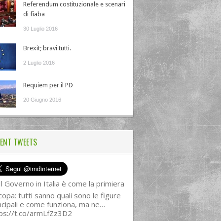
Referendum costituzionale e scenari
di fiaba
30 Luglio 2016
Brexit; bravi tutti.
2 Luglio 2016
Requiem per il PD
20 Giugno 2016
ENT TWEETS
l Governo in Italia è come la primiera
copa: tutti sanno quali sono le figure
ncipali e come funziona, ma ne…
ps://t.co/armLfZz3D2