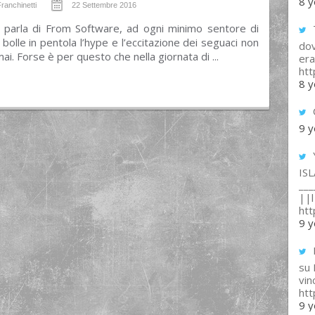
8 y
ranchinetti
22 Settembre 2016
 parla di From Software, ad ogni minimo sentore di
T
 bolle in pentola l’hype e l’eccitazione dei seguaci non
dov
i. Forse è per questo che nella giornata di ...
era
ht
8 y
9 y
IS
___
||l 
ht
9 y
su
vin
ht
9 y