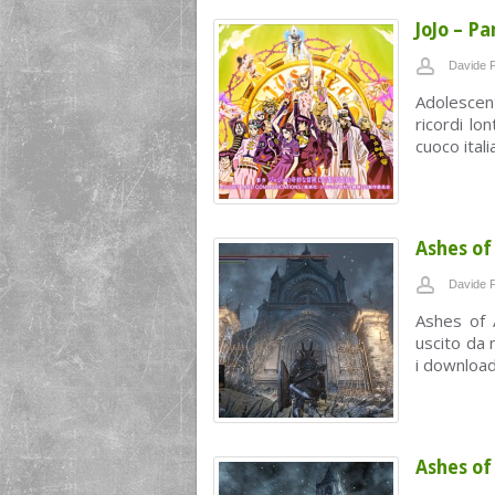
JoJo – P
Davide F
Adolescent
ricordi lo
cuoco itali
Ashes of 
Davide F
Ashes of 
uscito da
i download
Ashes of