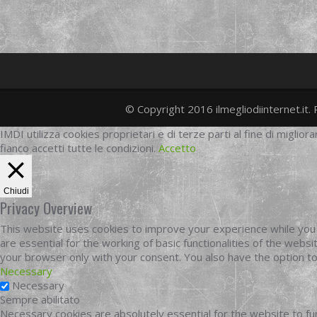
© Copyright 2016 ilmegliodiinternet.it. 
IMDI utilizza cookies proprietari e di terze parti al fine di migliora
fianco accetti tutte le condizioni.
Accetto
Chiudi
Privacy Overview
This website uses cookies to improve your experience while you 
are essential for the working of basic functionalities of the web
your browser only with your consent. You also have the option t
Necessary
Necessary
Sempre abilitato
Necessary cookies are absolutely essential for the website to fun