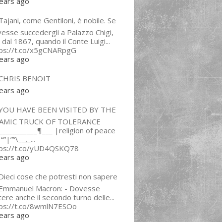
ears ago
ajani, come Gentiloni, è nobile. Se
esse succedergli a Palazzo Chigi,
 dal 1867, quando il Conte Luigi...
tps://t.co/x5gCNARpgG
ears ago
CHRIS BENOIT
ears ago
YOU HAVE BEEN VISITED BY THE
LAMIC TRUCK OF TOLERANCE
___________¶___ |religion of peace
“”|””\__,_...
tps://t.co/yUD4QSKQ78
ears ago
Dieci cose che potresti non sapere
 Emmanuel Macron: - Dovesse
cere anche il secondo turno delle...
tps://t.co/8wmlN7ESOo
ears ago