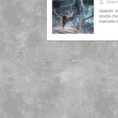
Davide F
Quando si
novità che
mancano ma