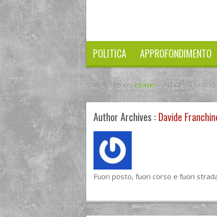
POLITICA
APPROFONDIMENTO
You Are Here:
Home
»
Articles Posted
Author Archives :
Davide Franchin
Fuori posto, fuori corso e fuori strada