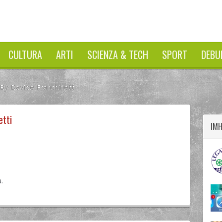
CULTURA
ARTI
SCIENZA & TECH
SPORT
DEBU
 By Davide Franchinetti
twitter
googleplus
facebook
etti
IM
.